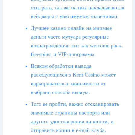
отыграть, так же на них накладываются
вейджеры с максимумом значениями.
Лучшее казино онлайн на мнимые
деньги часто мутуара регулярные
вознаграждения, эти как welcome pack,
freespins, и VIP-программы.
Всяком обработки вывода
расходующихся в Kent Casino может
варьироваться а зависимости от
выбрано способа вывода.
Того ее пройти, важно отсканировать
значимые страницы паспорта или
другого удостоверения личности, и
отправить копии в e-mail клуба.