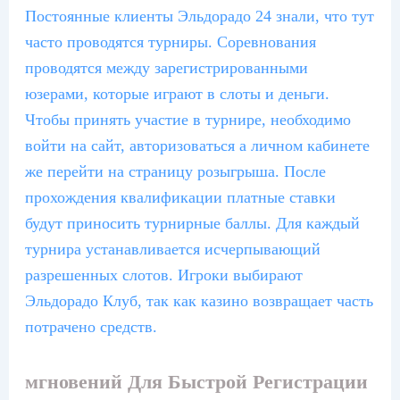
Постоянные клиенты Эльдорадо 24 знали, что тут
часто проводятся турниры. Соревнования
проводятся между зарегистрированными
юзерами, которые играют в слоты и деньги.
Чтобы принять участие в турнире, необходимо
войти на сайт, авторизоваться а личном кабинете
же перейти на страницу розыгрыша. После
прохождения квалификации платные ставки
будут приносить турнирные баллы. Для каждый
турнира устанавливается исчерпывающий
разрешенных слотов. Игроки выбирают
Эльдорадо Клуб, так как казино возвращает часть
потрачено средств.
мгновений Для Быстрой Регистрации