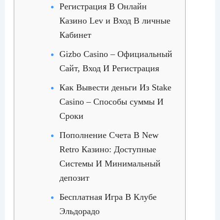
Регистрация В Онлайн
Казино Lev и Вход В личные
Кабинет
Gizbo Casino – Официальный
Сайт, Вход И Регистрация
Как Вывести деньги Из Stake
Casino – Способы суммы И
Сроки
Пополнение Счета В New
Retro Казино: Доступные
Системы И Минимальный
депозит
Бесплатная Игра В Клубе
Эльдорадо