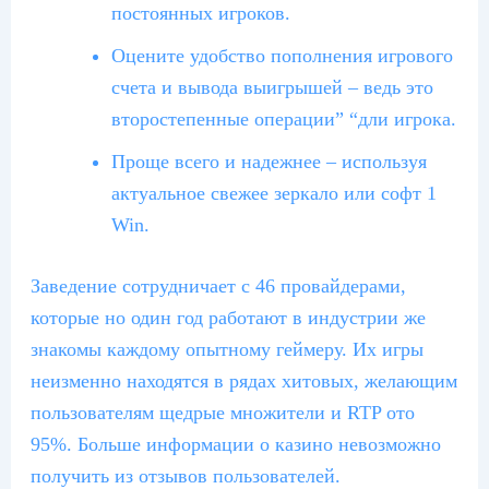
постоянных игроков.
Оцените удобство пополнения игрового
счета и вывода выигрышей – ведь это
второстепенные операции” “дли игрока.
Проще всего и надежнее – используя
актуальное свежее зеркало или софт 1
Win.
Заведение сотрудничает с 46 провайдерами,
которые но один год работают в индустрии же
знакомы каждому опытному геймеру. Их игры
неизменно находятся в рядах хитовых, желающим
пользователям щедрые множители и RTP ото
95%. Больше информации о казино невозможно
получить из отзывов пользователей.