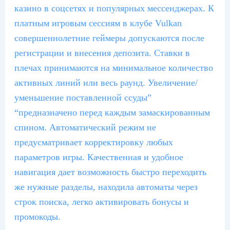
казино в соцсетях и популярных мессенджерах. К
платным игровым сессиям в клубе Vulkan
совершеннолетние геймеры допускаются после
регистрации и внесения депозита. Ставки в
плечах принимаются на минимальное количество
активных линий или весь раунд. Увеличение/
уменьшение поставленной ссуды”
“предназначено перед каждым замаскированным
спином. Автоматический режим не
предусматривает корректировку любых
параметров игры. Качественная и удобное
навигация дает возможность быстро переходить
же нужные разделы, находила автоматы через
строк поиска, легко активировать бонусы и
промокоды.