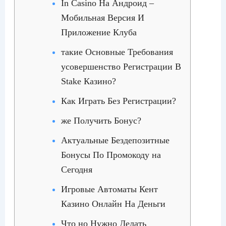
In Casino На Андроид –
Мобильная Версия И
Приложение Клуба
такие Основные Требования
усовершенство Регистрации В
Stake Казино?
Как Играть Без Регистрации?
же Получить Бонус?
Актуальные Бездепозитные
Бонусы По Промокоду на
Сегодня
Игровые Автоматы Кент
Казино Онлайн На Деньги
Что но Нужно Делать