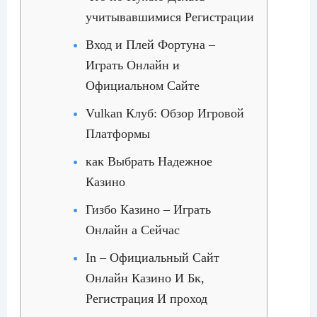
учитывавшимися Регистрации
Вход и Плей Фортуна –
Играть Онлайн и
Официальном Сайте
Vulkan Клуб: Обзор Игровой
Платформы
как Выбрать Надежное
Казино
Гизбо Казино – Играть
Онлайн а Сейчас
In – Официальный Сайт
Онлайн Казино И Бк,
Регистрация И проход