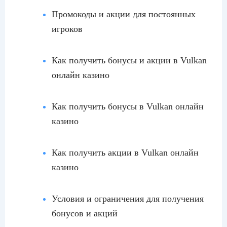
Промокоды и акции для постоянных
игроков
Как получить бонусы и акции в Vulkan
онлайн казино
Как получить бонусы в Vulkan онлайн
казино
Как получить акции в Vulkan онлайн
казино
Условия и ограничения для получения
бонусов и акций