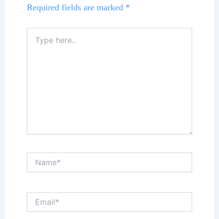
Required fields are marked
*
Type
here..
Name*
Email*