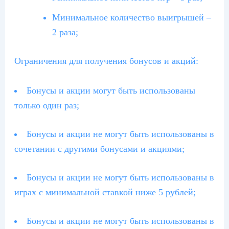
Минимальное количество выигрышей –
2 раза;
Ограничения для получения бонусов и акций:
Бонусы и акции могут быть использованы
только один раз;
Бонусы и акции не могут быть использованы в
сочетании с другими бонусами и акциями;
Бонусы и акции не могут быть использованы в
играх с минимальной ставкой ниже 5 рублей;
Бонусы и акции не могут быть использованы в