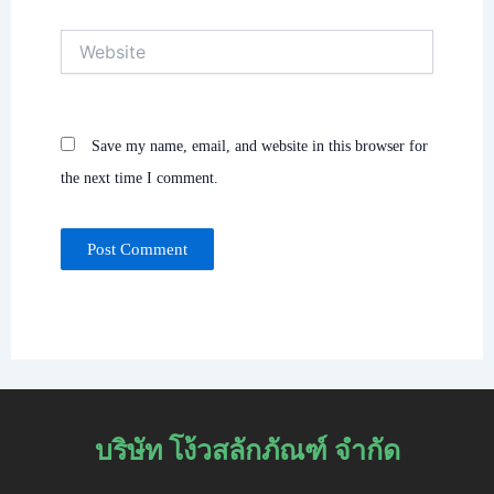
Website
Save my name, email, and website in this browser for
the next time I comment.
บริษัท โง้วสลักภัณฑ์ จำกัด