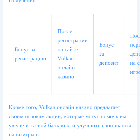
Получение
После
Пос
регистрации
Бонус
пер
Бонус за
на сайте
за
деп
регистрацию
Vulkan
депозит
на с
онлайн
игр
казино
Кроме того, Vulkan онлайн казино предлагает
своим игрокам акции, которые могут помочь им
увеличить свой банкролл и улучшить свои шансы
на выигрыш.