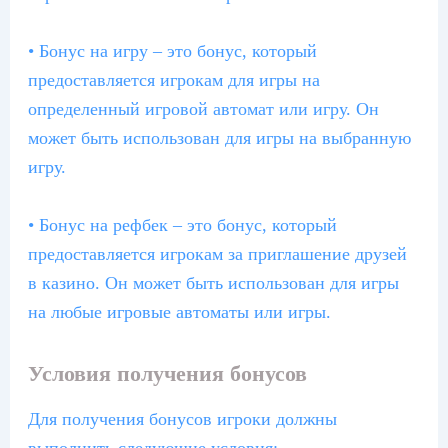
• Бонус на игру – это бонус, который
предоставляется игрокам для игры на
определенный игровой автомат или игру. Он
может быть использован для игры на выбранную
игру.
• Бонус на рефбек – это бонус, который
предоставляется игрокам за приглашение друзей
в казино. Он может быть использован для игры
на любые игровые автоматы или игры.
Условия получения бонусов
Для получения бонусов игроки должны
выполнить следующие условия: