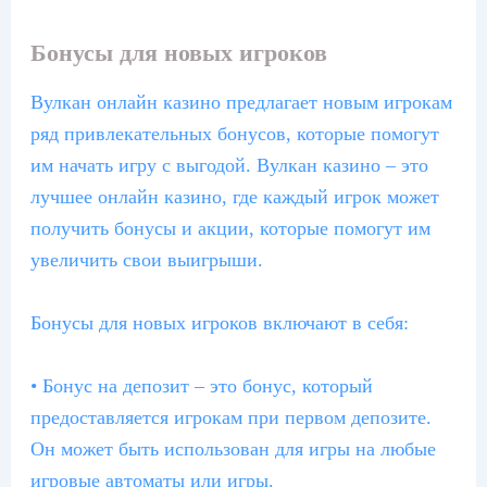
Бонусы для новых игроков
Вулкан онлайн казино предлагает новым игрокам
ряд привлекательных бонусов, которые помогут
им начать игру с выгодой. Вулкан казино – это
лучшее онлайн казино, где каждый игрок может
получить бонусы и акции, которые помогут им
увеличить свои выигрыши.
Бонусы для новых игроков включают в себя:
• Бонус на депозит – это бонус, который
предоставляется игрокам при первом депозите.
Он может быть использован для игры на любые
игровые автоматы или игры.