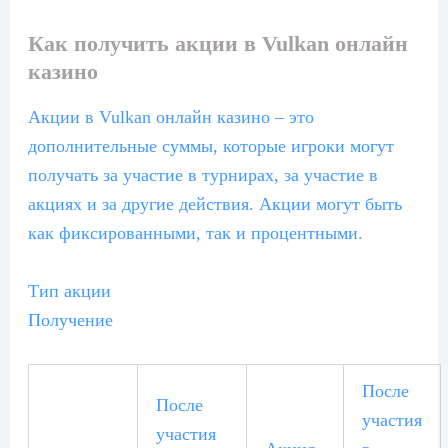
Как получить акции в Vulkan онлайн
казино
Акции в Vulkan онлайн казино – это
дополнительные суммы, которые игроки могут
получать за участие в турнирах, за участие в
акциях и за другие действия. Акции могут быть
как фиксированными, так и процентными.
Тип акции
Получение
После
После
участия
участия