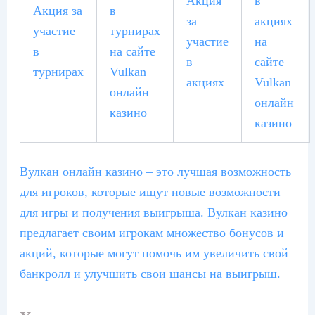
Акция
в
Акция за
в
за
акциях
участие
турнирах
участие
на
в
на сайте
в
сайте
турнирах
Vulkan
акциях
Vulkan
онлайн
онлайн
казино
казино
Вулкан онлайн казино – это лучшая возможность
для игроков, которые ищут новые возможности
для игры и получения выигрыша. Вулкан казино
предлагает своим игрокам множество бонусов и
акций, которые могут помочь им увеличить свой
банкролл и улучшить свои шансы на выигрыш.