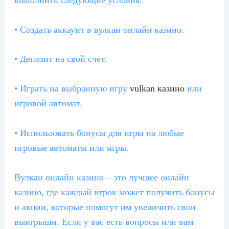
• Создать аккаунт в вулкан онлайн казино.
• Депозит на свой счет.
• Играть на выбранную игру
vulkan казино
или
игровой автомат.
• Использовать бонусы для игры на любые
игровые автоматы или игры.
Вулкан онлайн казино – это лучшее онлайн
казино, где каждый игрок может получить бонусы
и акции, которые помогут им увеличить свои
выигрыши. Если у вас есть вопросы или вам