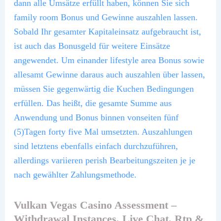
dann alle Umsätze erfüllt haben, können Sie sich
family room Bonus und Gewinne auszahlen lassen.
Sobald Ihr gesamter Kapitaleinsatz aufgebraucht ist,
ist auch das Bonusgeld für weitere Einsätze
angewendet. Um einander lifestyle area Bonus sowie
allesamt Gewinne daraus auch auszahlen über lassen,
müssen Sie gegenwärtig die Kuchen Bedingungen
erfüllen. Das heißt, die gesamte Summe aus
Anwendung und Bonus binnen vonseiten fünf
(5)Tagen forty five Mal umsetzten. Auszahlungen
sind letztens ebenfalls einfach durchzuführen,
allerdings variieren perish Bearbeitungszeiten je je
nach gewählter Zahlungsmethode.
Vulkan Vegas Casino Assessment –
Withdrawal Instances, Live Chat, Rtp &