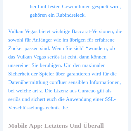
bei fünf festen Gewinnlinien gespielt wird,
gehören ein Rubindreieck.
Vulkan Vegas bietet wichtige Baccarat-Versionen, die
sowohl für Anfänger wie im übrigen für erfahrene
Zocker passen sind. Wenn Sie sich” “wundern, ob
das Vulkan Vegas seriös ist echt, dann können
unsereiner Sie beruhigen. Um den maximalen
Sicherheit der Spieler über garantieren wird für die
Datenübermittlung confluer sensiblen Informationen,
bei welche art z. Die Lizenz aus Curacao gilt als
seriös und sichert euch die Anwendung einer SSL-
Verschlüsselungstechnik the.
Mobile App: Letztens Und Überall