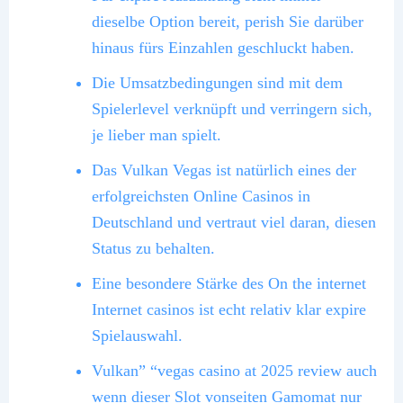
dieselbe Option bereit, perish Sie darüber
hinaus fürs Einzahlen geschluckt haben.
Die Umsatzbedingungen sind mit dem
Spielerlevel verknüpft und verringern sich,
je lieber man spielt.
Das Vulkan Vegas ist natürlich eines der
erfolgreichsten Online Casinos in
Deutschland und vertraut viel daran, diesen
Status zu behalten.
Eine besondere Stärke des On the internet
Internet casinos ist echt relativ klar expire
Spielauswahl.
Vulkan” “vegas casino at 2025 review auch
wenn dieser Slot vonseiten Gamomat nur