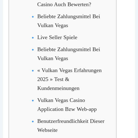
Casino Auch Bewerten?
Beliebte Zahlungsmittel Bei
Vulkan Vegas
Live Seller Spiele
Beliebte Zahlungsmittel Bei
Vulkan Vegas
« Vulkan Vegas Erfahrungen
2025 » Test &
Kundenmeinungen
Vulkan Vegas Casino
Application Bzw Web-app
Benutzerfreundlichkeit Dieser
Webseite