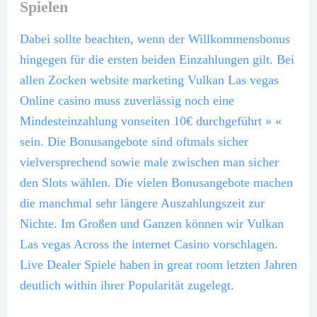
Spielen
Dabei sollte beachten, wenn der Willkommensbonus
hingegen für die ersten beiden Einzahlungen gilt. Bei
allen Zocken website marketing Vulkan Las vegas
Online casino muss zuverlässig noch eine
Mindesteinzahlung vonseiten 10€ durchgeführt » «
sein. Die Bonusangebote sind oftmals sicher
vielversprechend sowie male zwischen man sicher
den Slots wählen. Die vielen Bonusangebote machen
die manchmal sehr längere Auszahlungszeit zur
Nichte. Im Großen und Ganzen können wir Vulkan
Las vegas Across the internet Casino vorschlagen.
Live Dealer Spiele haben in great room letzten Jahren
deutlich within ihrer Popularität zugelegt.