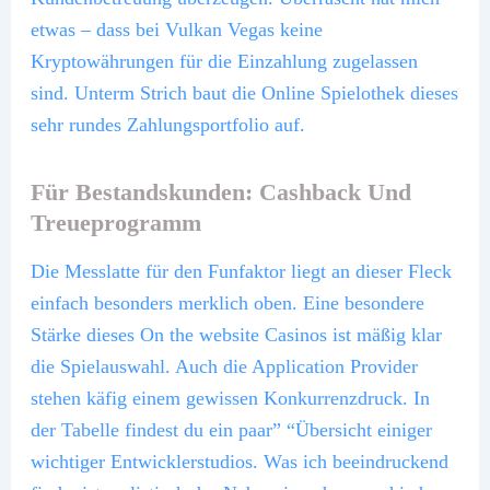
etwas – dass bei Vulkan Vegas keine
Kryptowährungen für die Einzahlung zugelassen
sind. Unterm Strich baut die Online Spielothek dieses
sehr rundes Zahlungsportfolio auf.
Für Bestandskunden: Cashback Und
Treueprogramm
Die Messlatte für den Funfaktor liegt an dieser Fleck
einfach besonders merklich oben. Eine besondere
Stärke dieses On the website Casinos ist mäßig klar
die Spielauswahl. Auch die Application Provider
stehen käfig einem gewissen Konkurrenzdruck. In
der Tabelle findest du ein paar” “Übersicht einiger
wichtiger Entwicklerstudios. Was ich beeindruckend