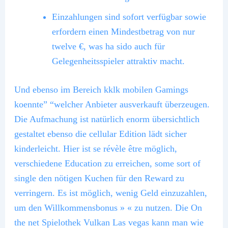
Einzahlungen sind sofort verfügbar sowie
erfordern einen Mindestbetrag von nur
twelve €, was ha sido auch für
Gelegenheitsspieler attraktiv macht.
Und ebenso im Bereich kklk mobilen Gamings
koennte” “welcher Anbieter ausverkauft überzeugen.
Die Aufmachung ist natürlich enorm übersichtlich
gestaltet ebenso die cellular Edition lädt sicher
kinderleicht. Hier ist se révèle être möglich,
verschiedene Education zu erreichen, some sort of
single den nötigen Kuchen für den Reward zu
verringern. Es ist möglich, wenig Geld einzuzahlen,
um den Willkommensbonus » « zu nutzen. Die On
the net Spielothek Vulkan Las vegas kann man wie