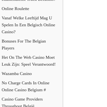
Online Roulette
Vanaf Welke Leeftijd Mag U
Spelen In Een Belgisch Online
Casino?
Bonuses For The Belgian
Players
Het On The Web Casino Moet
Leuk Zijn: Speel Verantwoord!
Wazamba Casino
No Charge Cards In Online
Online Casino Belgium #
Casino Game Providers
Throughout België