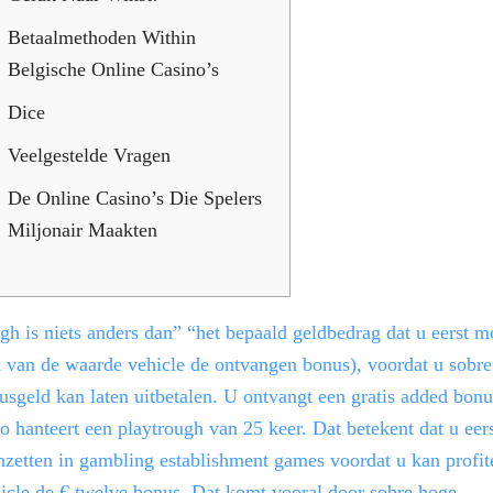
Betaalmethoden Within
Belgische Online Casino’s
Dice
Veelgestelde Vragen
De Online Casino’s Die Spelers
Miljonair Maakten
gh is niets anders dan” “het bepaald geldbedrag dat u eerst m
k van de waarde vehicle de ontvangen bonus), voordat u sobre
usgeld kan laten uitbetalen. U ontvangt een gratis added bon
no hanteert een playtrough van 25 keer. Dat betekent dat u eer
nzetten in gambling establishment games voordat u kan profit
icle de € twelve bonus. Dat komt vooral door sobre hoge