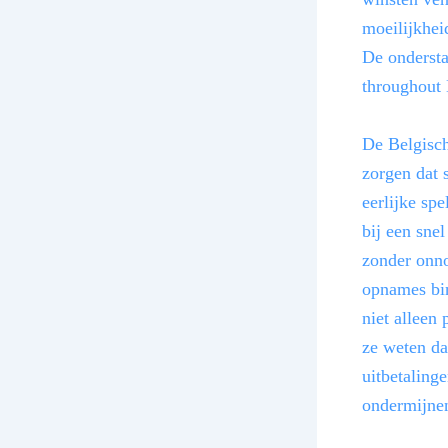
moeilijkhei
De ondersta
throughout 
De Belgisch
zorgen dat 
eerlijke sp
bij een snel
zonder onno
opnames bin
niet alleen
ze weten da
uitbetaling
ondermijne