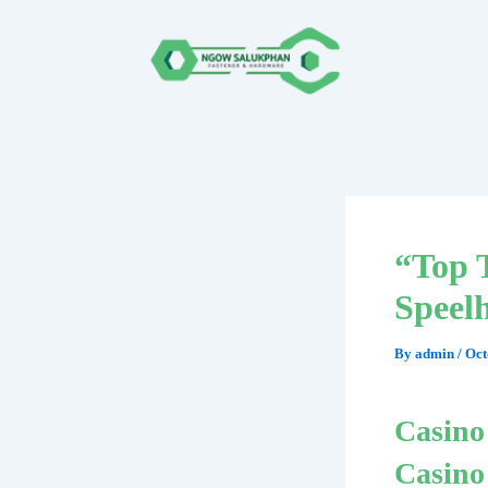
Skip
Post
to
navigation
content
“Top 
Speel
By
admin
/
Oct
Casino
Casino