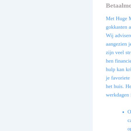
Betaalmo
Met Huge Mo
gokkasten a
Wij adviser
aangezien j
zijn veel s
hen financi
hulp kan kri
je favoriet
het huis. H
werkdagen 
O
c
o