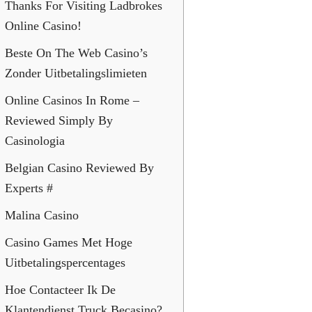
Thanks For Visiting Ladbrokes
Online Casino!
Beste On The Web Casino’s
Zonder Uitbetalingslimieten
Online Casinos In Rome –
Reviewed Simply By
Casinologia
Belgian Casino Reviewed By
Experts #
Malina Casino
Casino Games Met Hoge
Uitbetalingspercentages
Hoe Contacteer Ik De
Klantendienst Truck Becasino?