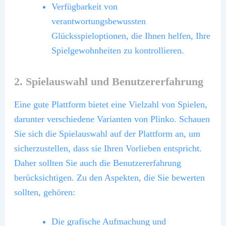
Verfügbarkeit von
verantwortungsbewussten
Glücksspieloptionen, die Ihnen helfen, Ihre
Spielgewohnheiten zu kontrollieren.
2. Spielauswahl und Benutzererfahrung
Eine gute Plattform bietet eine Vielzahl von Spielen,
darunter verschiedene Varianten von Plinko. Schauen
Sie sich die Spielauswahl auf der Plattform an, um
sicherzustellen, dass sie Ihren Vorlieben entspricht.
Daher sollten Sie auch die Benutzererfahrung
berücksichtigen. Zu den Aspekten, die Sie bewerten
sollten, gehören:
Die grafische Aufmachung und