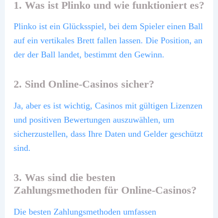
1. Was ist Plinko und wie funktioniert es?
Plinko ist ein Glücksspiel, bei dem Spieler einen Ball
auf ein vertikales Brett fallen lassen. Die Position, an
der der Ball landet, bestimmt den Gewinn.
2. Sind Online-Casinos sicher?
Ja, aber es ist wichtig, Casinos mit gültigen Lizenzen
und positiven Bewertungen auszuwählen, um
sicherzustellen, dass Ihre Daten und Gelder geschützt
sind.
3. Was sind die besten
Zahlungsmethoden für Online-Casinos?
Die besten Zahlungsmethoden umfassen