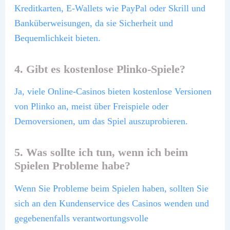
Kreditkarten, E-Wallets wie PayPal oder Skrill und
Banküberweisungen, da sie Sicherheit und
Bequemlichkeit bieten.
4. Gibt es kostenlose Plinko-Spiele?
Ja, viele Online-Casinos bieten kostenlose Versionen
von Plinko an, meist über Freispiele oder
Demoversionen, um das Spiel auszuprobieren.
5. Was sollte ich tun, wenn ich beim
Spielen Probleme habe?
Wenn Sie Probleme beim Spielen haben, sollten Sie
sich an den Kundenservice des Casinos wenden und
gegebenenfalls verantwortungsvolle