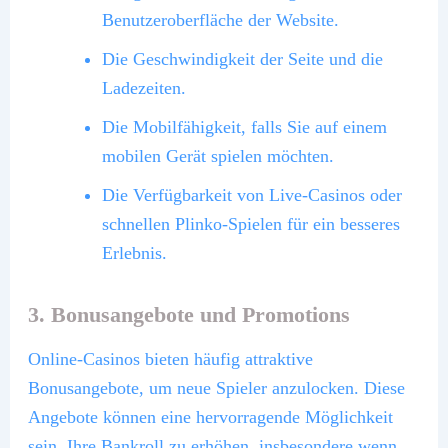
Benutzeroberfläche der Website.
Die Geschwindigkeit der Seite und die
Ladezeiten.
Die Mobilfähigkeit, falls Sie auf einem
mobilen Gerät spielen möchten.
Die Verfügbarkeit von Live-Casinos oder
schnellen Plinko-Spielen für ein besseres
Erlebnis.
3. Bonusangebote und Promotions
Online-Casinos bieten häufig attraktive
Bonusangebote, um neue Spieler anzulocken. Diese
Angebote können eine hervorragende Möglichkeit
sein, Ihre Bankroll zu erhöhen, insbesondere wenn