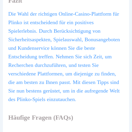
Fazit
Die Wahl der richtigen Online-Casino-Plattform für
Plinko ist entscheidend für ein positives
Spielerlebnis. Durch Berücksichtigung von
Sicherheitsaspekten, Spielauswahl, Bonusangeboten
und Kundenservice können Sie die beste
Entscheidung treffen. Nehmen Sie sich Zeit, um
Recherchen durchzuführen, und testen Sie
verschiedene Plattformen, um diejenige zu finden,
die am besten zu Ihnen passt. Mit diesen Tipps sind
Sie nun bestens gerüstet, um in die aufregende Welt
des Plinko-Spiels einzutauchen.
Häufige Fragen (FAQs)