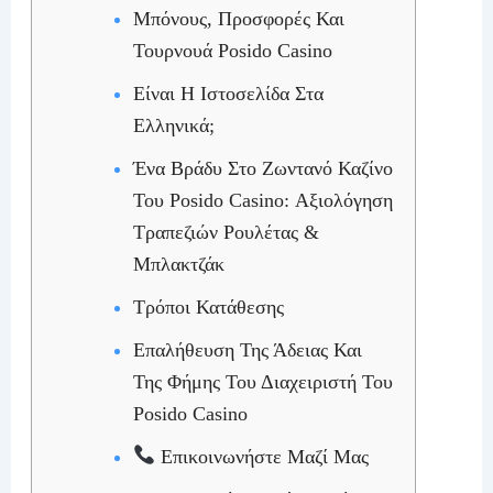
Μπόνους, Προσφορές Και
Τουρνουά Posido Casino
Είναι Η Ιστοσελίδα Στα
Ελληνικά;
Ένα Βράδυ Στο Ζωντανό Καζίνο
Του Posido Casino: Αξιολόγηση
Τραπεζιών Ρουλέτας &
Μπλακτζάκ
Τρόποι Κατάθεσης
Επαλήθευση Της Άδειας Και
Της Φήμης Του Διαχειριστή Του
Posido Casino
Επικοινωνήστε Μαζί Μας