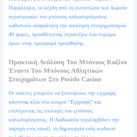
Παράλληλα, τα κέρδη από τη συνιστώσα των δωρεάν
περιστροφών του μπόνους καλωσορίσματος
καθιστούν απαραίτητη την απαίτηση στοιχηματισμού
40 φορές, προσθέτοντας περαιτέρω ένα στρώμα
όρων στην προσφορά προώθησης.
Πρακτική Ανάλυση Του Μπόνους Καζίνο
Έναντι Του Μπόνους Αθλητικών
Στοιχημάτων Στο Posido Casino
Οι παίκτες μπορούν να ξεκινήσουν την εγγραφή
κάνοντας κλικ στο κουμπί “Εγγραφή” και
επιλέγοντας τις επιλογές του μπόνους
καλωσορίσματος. Η διαδικασία περιλαμβάνει την
παροχή ενός email, τη δημιουργία ενός κωδικού