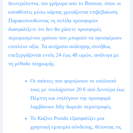
δευτερόλεπτα, πιο γρήγορα από το Betsson, όπου οι
καταθέσεις μέσω κάρτας χρειάζονται επιβεβαίωση.
Παρακολουθώντας τη σελίδα προσφορών
διασφαλίζετε ότι δεν θα χάσετε προσφορές
περιορισμένου χρόνου που μπορούν να προσφέρουν
επιπλέον αξία. Τα αιτήματα ανάληψης συνήθως
επεξεργάζονται εντός 24 έως 48 ωρών, ανάλογα με
τη μέθοδο πληρωμής.
Οι παίκτες που φορτώνουν το υπόλοιπό
τους με τουλάχιστον 20 € από Δευτέρα έως
Πέμπτη και επιλέγουν την προσφορά
λαμβάνουν fifty δωρεάν περιστροφές.
Το Καζίνο Posido εξασφαλίζει μια
χρηστική εμπειρία σύνδεσης, θέτοντας τις