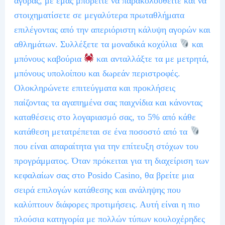
αγοράς, με εμάς μπορείτε να παρακολουθείτε και να
στοιχηματίσετε σε μεγαλύτερα πρωταθλήματα
επιλέγοντας από την απεριόριστη κάλυψη αγορών και
αθλημάτων. Συλλέξετε τα μοναδικά κοχύλια
και
μπόνους καβούρια
και ανταλλάξτε τα με μετρητά,
μπόνους υπολοίπου και δωρεάν περιστροφές.
Ολοκληρώνετε επιτεύγματα και προκλήσεις
παίζοντας τα αγαπημένα σας παιχνίδια και κάνοντας
καταθέσεις στο λογαριασμό σας, το 5% από κάθε
κατάθεση μετατρέπεται σε ένα ποσοστό από τα
που είναι απαραίτητα για την επίτευξη στόχων του
προγράμματος. Όταν πρόκειται για τη διαχείριση των
κεφαλαίων σας στο Posido Casino, θα βρείτε μια
σειρά επιλογών κατάθεσης και ανάληψης που
καλύπτουν διάφορες προτιμήσεις. Αυτή είναι η πιο
πλούσια κατηγορία με πολλών τύπων κουλοχέρηδες