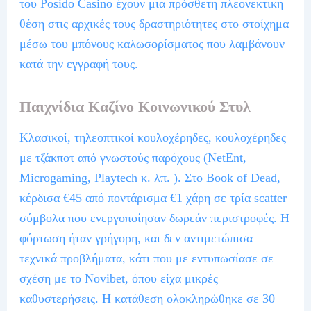
του Posido Casino έχουν μια πρόσθετη πλεονεκτική
θέση στις αρχικές τους δραστηριότητες στο στοίχημα
μέσω του μπόνους καλωσορίσματος που λαμβάνουν
κατά την εγγραφή τους.
Παιχνίδια Καζίνο Κοινωνικού Στυλ
Κλασικοί, τηλεοπτικοί κουλοχέρηδες, κουλοχέρηδες
με τζάκποτ από γνωστούς παρόχους (NetEnt,
Microgaming, Playtech κ. λπ. ). Στο Book of Dead,
κέρδισα €45 από ποντάρισμα €1 χάρη σε τρία scatter
σύμβολα που ενεργοποίησαν δωρεάν περιστροφές. Η
φόρτωση ήταν γρήγορη, και δεν αντιμετώπισα
τεχνικά προβλήματα, κάτι που με εντυπωσίασε σε
σχέση με το Novibet, όπου είχα μικρές
καθυστερήσεις. Η κατάθεση ολοκληρώθηκε σε 30