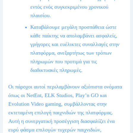
εντός ενός συγκεκριμένου χρονικού
πλαισίου.
Καταβάλουμε μεγάλη προσπάθεια ώστε
κάθε παίκτης να απολαμβάνει ασφαλείς,
γρήγορες και ευέλικτες συναλλαγές στην
πλατφόρμα, ανεξαρτήτως των τρόπων
πληρωμών που προτιμά για τις
διαδικτυακές πληρωμές.
Οι πάροχοι αυτοί περιλαμβάνουν αξιόπιστα ονόματα
όπως οι NetEnt, ELK Studios, Play’n GO και
Evolution Video gaming, συμβάλλοντας στην
εκτεταμένη επιλογή παιχνιδιών της πλατφόρμας.
Αυτή η συνεργατική προσέγγιση διασφαλίζει ένα
ευρύ φάσμα επιλογών τυχερών παιχνιδιών,