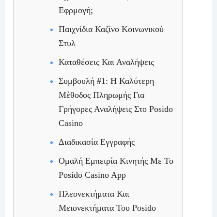
Εφρμογή;
Παιχνίδια Καζίνο Κοινωνικού
Στυλ
Καταθέσεις Και Αναλήψεις
Συμβουλή #1: Η Καλύτερη
Μέθοδος Πληρωμής Για
Γρήγορες Αναλήψεις Στο Posido
Casino
Διαδικασία Εγγραφής
Ομαλή Εμπειρία Κινητής Με Το
Posido Casino App
Πλεονεκτήματα Και
Μειονεκτήματα Του Posido