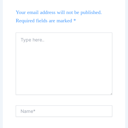
Your email address will not be published.
Required fields are marked
*
Type
here..
Name*