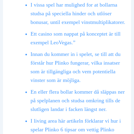
I vissa spel har mulighed for at bollarna
studsa på speciella hinder och utlöser
bonusar, until exempel vinstmultiplikatorer.
Ett casino som nappat på konceptet är till
exempel LeoVegas.”
Innan du kommer in i spelet, se till att du
förstår hur Plinko fungerar, vilka insatser
som är tillgängliga och vem potentiella
vinster som är möjliga.
En eller flera bollar kommer då släppas ner
på spelplanen och studsa omkring tills de
slutligen landar i facken längst ner.
I living area här artikeln förklarar vi hur i
spelar Plinko 6 tipsar om vettig Plinko