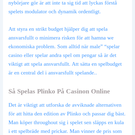
nybörjare gör är att inte ta sig tid att lyckas förstå
spelets modulator och dynamik ordentligt.
Att styra en strikt budget hjälper dig att spela
ansvarsfullt o minimera risken för att hamna we
ekonomiska problem. Som alltid när male” “spelar
casino eller spelar andra spel om pengar så är det
viktigt att spela ansvarsfullt. Att sätta en spelbudget
är en central del i ansvarsfullt spelande..
Så Spelas Plinko På Casinon Online
Det är viktigt att utforska de avviknade alternativen
för att hitta den edition av Plinko och passar dig bäst.
Man köper throughout sig i spelet sen släpps en kula
i ett spelbräde med prickar. Man vinner de pris som