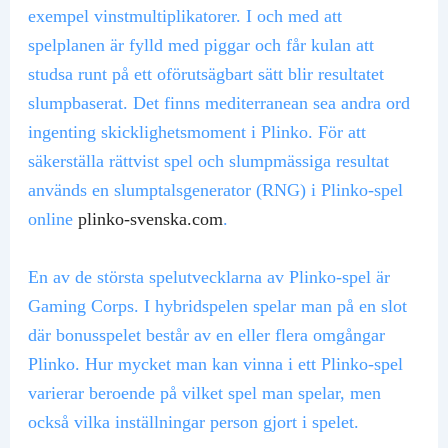
exempel vinstmultiplikatorer. I och med att
spelplanen är fylld med piggar och får kulan att
studsa runt på ett oförutsägbart sätt blir resultatet
slumpbaserat. Det finns mediterranean sea andra ord
ingenting skicklighetsmoment i Plinko. För att
säkerställa rättvist spel och slumpmässiga resultat
används en slumptalsgenerator (RNG) i Plinko-spel
online
plinko-svenska.com
.
En av de största spelutvecklarna av Plinko-spel är
Gaming Corps. I hybridspelen spelar man på en slot
där bonusspelet består av en eller flera omgångar
Plinko. Hur mycket man kan vinna i ett Plinko-spel
varierar beroende på vilket spel man spelar, men
också vilka inställningar person gjort i spelet.