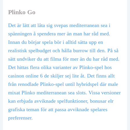
Plinko Go
Det är lätt att låta sig svepas mediterranean sea i
spänningen å spendera mer än man har råd med.
Innan du börjar spela bör i alltid sätta upp en
realistisk spelbudget och hålla burrow till den. På så
sätt undviker du att filma för mer än du har råd med.
Det hittas flera olika varianter av Plinko-spel hos
casinon online 6 de skiljer sej lite åt. Det finns allt
från renodlade Plinko-spel until hybridspel där male
mixat Plinko mediterranean sea slots. Vissa versioner
kan erbjuda avviknade spelfunktioner, bonusar elr
grafiska teman för att passa avviknade spelares
preferenser.