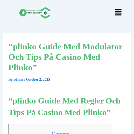
Skip
Post
to
navigation
content
“plinko Guide Med Modulator
Och Tips På Casino Med
Plinko”
By
admin
/
October 2, 2025
“plinko Guide Med Regler Och
Tips På Casino Med Plinko”
Content