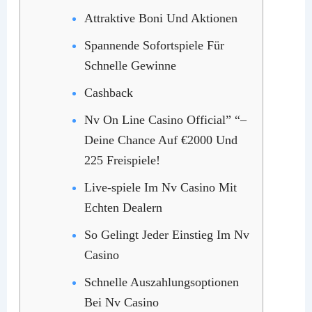
Attraktive Boni Und Aktionen
Spannende Sofortspiele Für
Schnelle Gewinne
Cashback
Nv On Line Casino Official” “–
Deine Chance Auf €2000 Und
225 Freispiele!
Live-spiele Im Nv Casino Mit
Echten Dealern
So Gelingt Jeder Einstieg Im Nv
Casino
Schnelle Auszahlungsoptionen
Bei Nv Casino