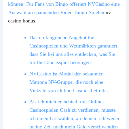
können. Für Fans von Bingo offeriert NVCasino eine
Auswahl an spannenden Video-Bingo-Spielen
nv
casino bonus
.
Das umfangreiche Angebot the
Casinospielen und Wettmärkten garantiert,
dass Sie bei uns alles entdecken, was Sie
für Ihr Glücksspiel benötigen.
NVCasino ist Modul der bekannten
Matrona NV-Gruppe, die noch eine
Vielzahl von Online-Casinos betreibt.
Als ich mich entschied, mit Online-
Casinospielen Cash zu verdienen, musste
ich einen Ort wählen, an deinem ich weder
meine Zeit noch mein Geld verschwenden