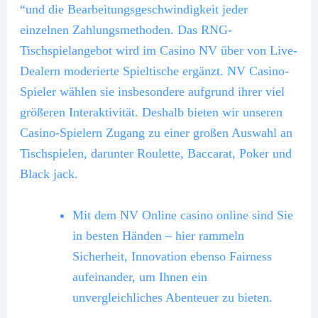
“und die Bearbeitungsgeschwindigkeit jeder
einzelnen Zahlungsmethoden. Das RNG-
Tischspielangebot wird im Casino NV über von Live-
Dealern moderierte Spieltische ergänzt. NV Casino-
Spieler wählen sie insbesondere aufgrund ihrer viel
größeren Interaktivität. Deshalb bieten wir unseren
Casino-Spielern Zugang zu einer großen Auswahl an
Tischspielen, darunter Roulette, Baccarat, Poker und
Black jack.
Mit dem NV Online casino online sind Sie
in besten Händen – hier rammeln
Sicherheit, Innovation ebenso Fairness
aufeinander, um Ihnen ein
unvergleichliches Abenteuer zu bieten.