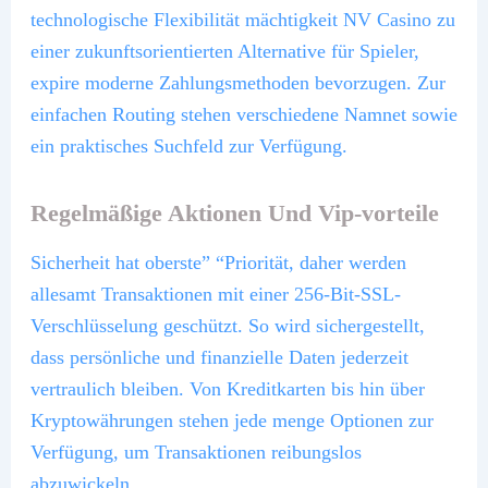
technologische Flexibilität mächtigkeit NV Casino zu
einer zukunftsorientierten Alternative für Spieler,
expire moderne Zahlungsmethoden bevorzugen. Zur
einfachen Routing stehen verschiedene Namnet sowie
ein praktisches Suchfeld zur Verfügung.
Regelmäßige Aktionen Und Vip-vorteile
Sicherheit hat oberste” “Priorität, daher werden
allesamt Transaktionen mit einer 256-Bit-SSL-
Verschlüsselung geschützt. So wird sichergestellt,
dass persönliche und finanzielle Daten jederzeit
vertraulich bleiben. Von Kreditkarten bis hin über
Kryptowährungen stehen jede menge Optionen zur
Verfügung, um Transaktionen reibungslos
abzuwickeln.