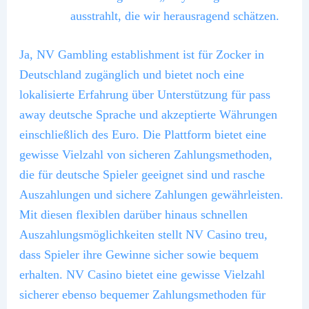
ausstrahlt, die wir herausragend schätzen.
Ja, NV Gambling establishment ist für Zocker in
Deutschland zugänglich und bietet noch eine
lokalisierte Erfahrung über Unterstützung für pass
away deutsche Sprache und akzeptierte Währungen
einschließlich des Euro. Die Plattform bietet eine
gewisse Vielzahl von sicheren Zahlungsmethoden,
die für deutsche Spieler geeignet sind und rasche
Auszahlungen und sichere Zahlungen gewährleisten.
Mit diesen flexiblen darüber hinaus schnellen
Auszahlungsmöglichkeiten stellt NV Casino treu,
dass Spieler ihre Gewinne sicher sowie bequem
erhalten. NV Casino bietet eine gewisse Vielzahl
sicherer ebenso bequemer Zahlungsmethoden für