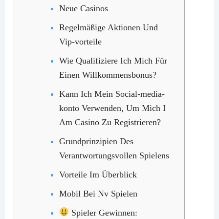
Neue Casinos
Regelmäßige Aktionen Und
Vip-vorteile
Wie Qualifiziere Ich Mich Für
Einen Willkommensbonus?
Kann Ich Mein Social-media-
konto Verwenden, Um Mich I
Am Casino Zu Registrieren?
Grundprinzipien Des
Verantwortungsvollen Spielens
Vorteile Im Überblick
Mobil Bei Nv Spielen
Spieler Gewinnen: