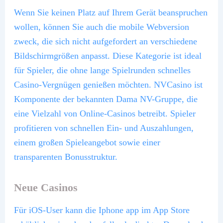
Wenn Sie keinen Platz auf Ihrem Gerät beanspruchen
wollen, können Sie auch die mobile Webversion
zweck, die sich nicht aufgefordert an verschiedene
Bildschirmgrößen anpasst. Diese Kategorie ist ideal
für Spieler, die ohne lange Spielrunden schnelles
Casino-Vergnügen genießen möchten. NVCasino ist
Komponente der bekannten Dama NV-Gruppe, die
eine Vielzahl von Online-Casinos betreibt. Spieler
profitieren von schnellen Ein- und Auszahlungen,
einem großen Spieleangebot sowie einer
transparenten Bonusstruktur.
Neue Casinos
Für iOS-User kann die Iphone app im App Store