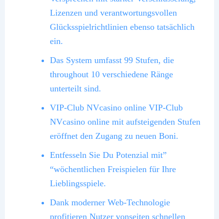
Lizenzen und verantwortungsvollen
Glücksspielrichtlinien ebenso tatsächlich
ein.
Das System umfasst 99 Stufen, die
throughout 10 verschiedene Ränge
unterteilt sind.
VIP-Club NVcasino online VIP-Club
NVcasino online mit aufsteigenden Stufen
eröffnet den Zugang zu neuen Boni.
Entfesseln Sie Du Potenzial mit”
“wöchentlichen Freispielen für Ihre
Lieblingsspiele.
Dank moderner Web-Technologie
profitieren Nutzer vonseiten schnellen