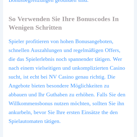
Bonusbegrenzungen gebunden sind.
So Verwenden Sie Ihre Bonuscodes In
Wenigen Schritten
Spieler profitieren von hohen Bonusangeboten,
schnellen Auszahlungen und regelmäßigen Offers,
die das Spielerlebnis noch spannender tätigen. Wer
nach einem vielseitigen und unkomplizierten Casino
sucht, ist echt bei NV Casino genau richtig. Die
Angebote bieten besondere Möglichkeiten zu
abbauen und Ihr Guthaben zu erhöhen. Falls Sie den
Willkommensbonus nutzen möchten, sollten Sie ihn
ankurbeln, bevor Sie Ihre ersten Einsätze the den
Spielautomaten tätigen.