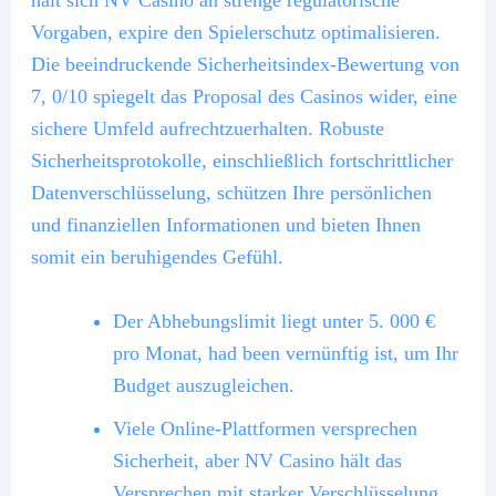
Vorgaben, expire den Spielerschutz optimalisieren.
Die beeindruckende Sicherheitsindex-Bewertung von
7, 0/10 spiegelt das Proposal des Casinos wider, eine
sichere Umfeld aufrechtzuerhalten. Robuste
Sicherheitsprotokolle, einschließlich fortschrittlicher
Datenverschlüsselung, schützen Ihre persönlichen
und finanziellen Informationen und bieten Ihnen
somit ein beruhigendes Gefühl.
Der Abhebungslimit liegt unter 5. 000 €
pro Monat, had been vernünftig ist, um Ihr
Budget auszugleichen.
Viele Online-Plattformen versprechen
Sicherheit, aber NV Casino hält das
Versprechen mit starker Verschlüsselung,