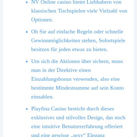
NV Online casino bietet Liebhabern von
klassischen Tischspielen viele Vielzahl von
Optionen.
Ob Sie auf einfache Regeln oder schnelle
Gewinnmöglichkeiten stehen, Sofortspiele
besitzen für jeden etwas zu bieten.
Um sich die Aktionen über sichern, muss
man in der Direktive einen
Einzahlungsbonus verwenden, also eine
bestimmte Mindestsumme auf sein Konto
einzahlen.
Playfina Casino besticht durch dieses
exklusives und stilvolles Design, das noch
eine intuitive Benutzererfahrung offeriert
und eine gewisse „sexy“ Eleganz