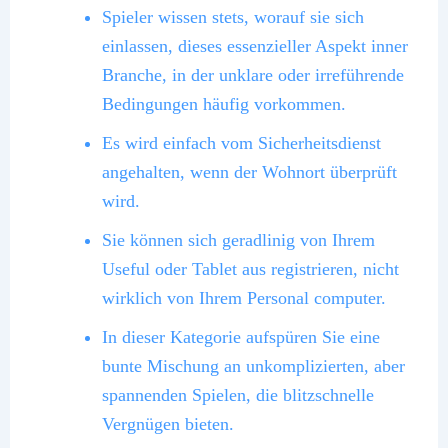
Spieler wissen stets, worauf sie sich
einlassen, dieses essenzieller Aspekt inner
Branche, in der unklare oder irreführende
Bedingungen häufig vorkommen.
Es wird einfach vom Sicherheitsdienst
angehalten, wenn der Wohnort überprüft
wird.
Sie können sich geradlinig von Ihrem
Useful oder Tablet aus registrieren, nicht
wirklich von Ihrem Personal computer.
In dieser Kategorie aufspüren Sie eine
bunte Mischung an unkomplizierten, aber
spannenden Spielen, die blitzschnelle
Vergnügen bieten.