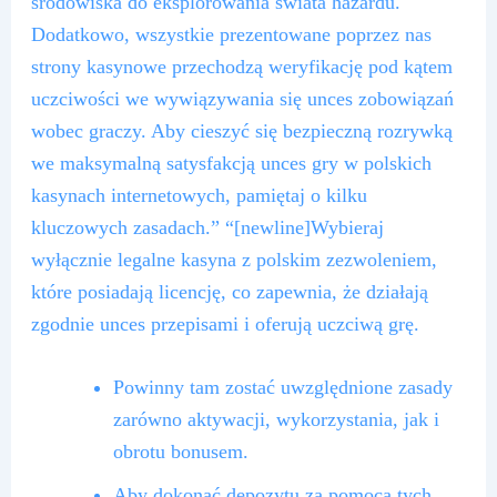
środowiska do eksplorowania świata hazardu.
Dodatkowo, wszystkie prezentowane poprzez nas
strony kasynowe przechodzą weryfikację pod kątem
uczciwości we wywiązywania się unces zobowiązań
wobec graczy. Aby cieszyć się bezpieczną rozrywką
we maksymalną satysfakcją unces gry w polskich
kasynach internetowych, pamiętaj o kilku
kluczowych zasadach.” “[newline]Wybieraj
wyłącznie legalne kasyna z polskim zezwoleniem,
które posiadają licencję, co zapewnia, że działają
zgodnie unces przepisami i oferują uczciwą grę.
Powinny tam zostać uwzględnione zasady
zarówno aktywacji, wykorzystania, jak i
obrotu bonusem.
Aby dokonać depozytu za pomocą tych