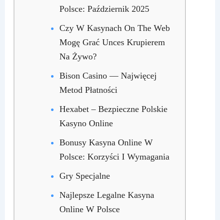
Polsce: Październik 2025
Czy W Kasynach On The Web
Mogę Grać Unces Krupierem
Na Żywo?
Bison Casino — Najwięcej
Metod Płatności
Hexabet – Bezpieczne Polskie
Kasyno Online
Bonusy Kasyna Online W
Polsce: Korzyści I Wymagania
Gry Specjalne
Najlepsze Legalne Kasyna
Online W Polsce