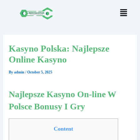
Skip
Post
to
navigation
content
Kasyno Polska: Najlepsze
Online Kasyno
By
admin
/
October 5, 2025
Najlepsze Kasyno On-line W
Polsce Bonusy I Gry
Content