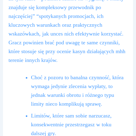
znajduje się kompleksowy przewodnik po
najczęściej” “spotykanych promocjach, ich
kluczowych warunkach oraz praktycznych
wskazówkach, jak unces nich efektywnie korzystać.
Gracz powinien brać pod uwagę te same czynniki,
które stosuje się przy ocenie kasyn działających mhh
terenie innych krajów.
Choć z pozoru to banalna czynność, która
wymaga jedynie zlecenia wypłaty, to
jednak warunki obrotu i różnego typu
limity nieco komplikują sprawę.
Limitów, które sam sobie narzucasz,
konsekwentnie przestrzegasz w toku
dalszej gry.