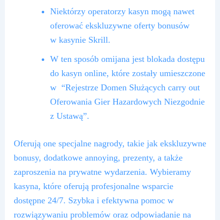
Niektórzy operatorzy kasyn mogą nawet
oferować ekskluzywne oferty bonusów
w kasynie Skrill.
W ten sposób omijana jest blokada dostępu
do kasyn online, które zostały umieszczone
w “Rejestrze Domen Służących carry out
Oferowania Gier Hazardowych Niezgodnie
z Ustawą”.
Oferują one specjalne nagrody, takie jak ekskluzywne
bonusy, dodatkowe annoying, prezenty, a także
zaproszenia na prywatne wydarzenia. Wybieramy
kasyna, które oferują profesjonalne wsparcie
dostępne 24/7. Szybka i efektywna pomoc w
rozwiązywaniu problemów oraz odpowiadanie na