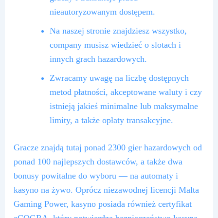
nieautoryzowanym dostępem.
Na naszej stronie znajdziesz wszystko,
company musisz wiedzieć o slotach i
innych grach hazardowych.
Zwracamy uwagę na liczbę dostępnych
metod płatności, akceptowane waluty i czy
istnieją jakieś minimalne lub maksymalne
limity, a także opłaty transakcyjne.
Gracze znajdą tutaj ponad 2300 gier hazardowych od
ponad 100 najlepszych dostawców, a także dwa
bonusy powitalne do wyboru — na automaty i
kasyno na żywo. Oprócz niezawodnej licencji Malta
Gaming Power, kasyno posiada również certyfikat
eCOGRA, który potwierdza bezpieczeństwo kasyna