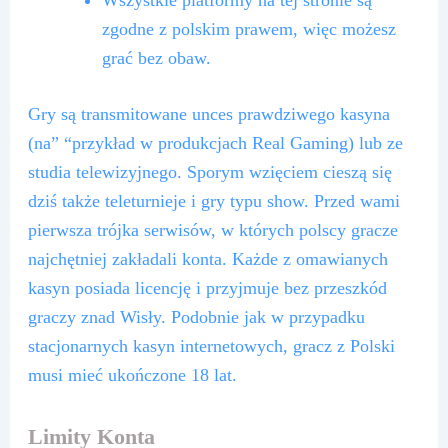
zgodne z polskim prawem, więc możesz
grać bez obaw.
Gry są transmitowane unces prawdziwego kasyna
(na” “przykład w produkcjach Real Gaming) lub ze
studia telewizyjnego. Sporym wzięciem cieszą się
dziś także teleturnieje i gry typu show. Przed wami
pierwsza trójka serwisów, w których polscy gracze
najchętniej zakładali konta. Każde z omawianych
kasyn posiada licencję i przyjmuje bez przeszkód
graczy znad Wisły. Podobnie jak w przypadku
stacjonarnych kasyn internetowych, gracz z Polski
musi mieć ukończone 18 lat.
Limity Konta