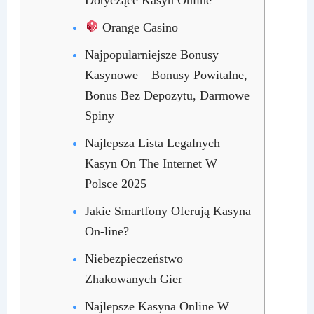
Orange Casino
Najpopularniejsze Bonusy
Kasynowe – Bonusy Powitalne,
Bonus Bez Depozytu, Darmowe
Spiny
Najlepsza Lista Legalnych
Kasyn On The Internet W
Polsce 2025
Jakie Smartfony Oferują Kasyna
On-line?
Niebezpieczeństwo
Zhakowanych Gier
Najlepsze Kasyna Online W