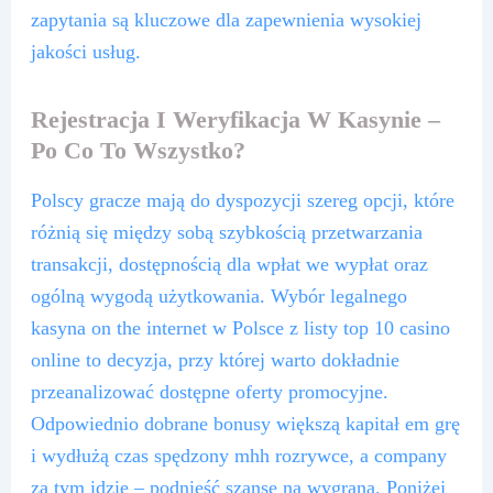
zapytania są kluczowe dla zapewnienia wysokiej
jakości usług.
Rejestracja I Weryfikacja W Kasynie –
Po Co To Wszystko?
Polscy gracze mają do dyspozycji szereg opcji, które
różnią się między sobą szybkością przetwarzania
transakcji, dostępnością dla wpłat we wypłat oraz
ogólną wygodą użytkowania. Wybór legalnego
kasyna on the internet w Polsce z listy top 10 casino
online to decyzja, przy której warto dokładnie
przeanalizować dostępne oferty promocyjne.
Odpowiednio dobrane bonusy większą kapitał em grę
i wydłużą czas spędzony mhh rozrywce, a company
za tym idzie – podnieść szanse na wygraną. Poniżej