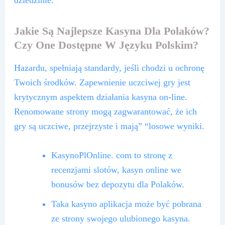
dziedzinie.
Jakie Są Najlepsze Kasyna Dla Polaków?
Czy One Dostępne W Języku Polskim?
Hazardu, spełniają standardy, jeśli chodzi u ochronę
Twoich środków. Zapewnienie uczciwej gry jest
krytycznym aspektem działania kasyna on-line.
Renomowane strony mogą zagwarantować, że ich
gry są uczciwe, przejrzyste i mają” “losowe wyniki.
KasynoPlOnline. com to stronę z
recenzjami slotów, kasyn online we
bonusów bez depozytu dla Polaków.
Taka kasyno aplikacja może być pobrana
ze strony swojego ulubionego kasyna.