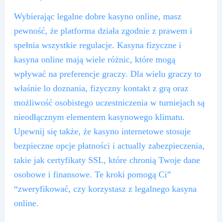
Wybierając legalne dobre kasyno online, masz
pewność, że platforma działa zgodnie z prawem i
spełnia wszystkie regulacje. Kasyna fizyczne i
kasyna online mają wiele różnic, które mogą
wpływać na preferencje graczy. Dla wielu graczy to
właśnie lo doznania, fizyczny kontakt z grą oraz
możliwość osobistego uczestniczenia w turniejach są
nieodłącznym elementem kasynowego klimatu.
Upewnij się także, że kasyno internetowe stosuje
bezpieczne opcje płatności i actually zabezpieczenia,
takie jak certyfikaty SSL, które chronią Twoje dane
osobowe i finansowe. Te kroki pomogą Ci”
“zweryfikować, czy korzystasz z legalnego kasyna
online.