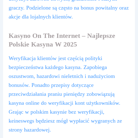
graczy. Podzielone są często na bonus powitalny oraz
akcje dla lojalnych klientów.
Kasyno On The Internet – Najlepsze
Polskie Kasyna W 2025
Weryfikacja klientów jest częścią polityki
bezpieczeństwa każdego kasyna. Zapobiega
oszustwom, hazardowi nieletnich i nadużyciom
bonusów. Ponadto przepisy dotyczące
przeciwdziałania praniu pieniędzy zobowiązują
kasyna online do weryfikacji kont użytkowników.
Grając w polskim kasynie bez weryfikacji,
keineswegs będziesz mógł wypłacić wygranych ze
strony hazardowej.