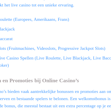
t het live casino tot een unieke ervaring.
oulette (Europees, Amerikaans, Frans)
lackjack
accarat
lots (Fruitmachines, Videoslots, Progressive Jackpot Slots)
ive Casino Spellen (Live Roulette, Live Blackjack, Live Bacc
oker)
 en Promoties bij Online Casino’s
no’s bieden vaak aantrekkelijke bonussen en promoties aan 
werven en bestaande spelers te belonen. Een welkomstbonus is
 bonus, die meestal bestaat uit een extra percentage op je ee