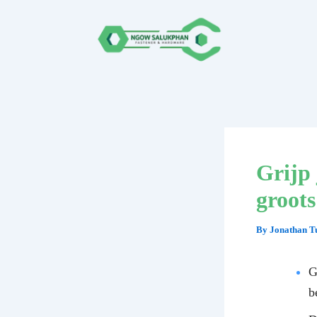
Skip
Post
to
navigation
content
Grijp 
groots
By
Jonathan 
G
b