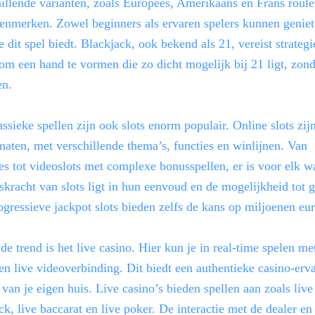
hillende varianten, zoals Europees, Amerikaans en Frans roule
enmerken. Zowel beginners als ervaren spelers kunnen genie
 dit spel biedt. Blackjack, ook bekend als 21, vereist strategi
 om een hand te vormen die zo dicht mogelijk bij 21 ligt, zond
en.
ssieke spellen zijn ook slots enorm populair. Online slots zijn
maten, met verschillende thema’s, functies en winlijnen. Van
es tot videoslots met complexe bonusspellen, er is voor elk w
skracht van slots ligt in hun eenvoud en de mogelijkheid tot g
ogressieve jackpot slots bieden zelfs de kans op miljoenen eur
de trend is het live casino. Hier kun je in real-time spelen me
een live videoverbinding. Dit biedt een authentieke casino-erv
van je eigen huis. Live casino’s bieden spellen aan zoals live 
ck, live baccarat en live poker. De interactie met de dealer en