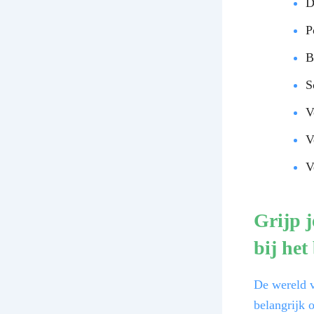
D
P
B
S
V
V
V
Grijp j
bij het
De wereld v
belangrijk 