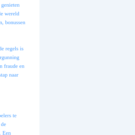
 genieten
de wereld
en, bonussen
e regels is
ergunning
n fraude en
stap naar
elers te
 de
. Een