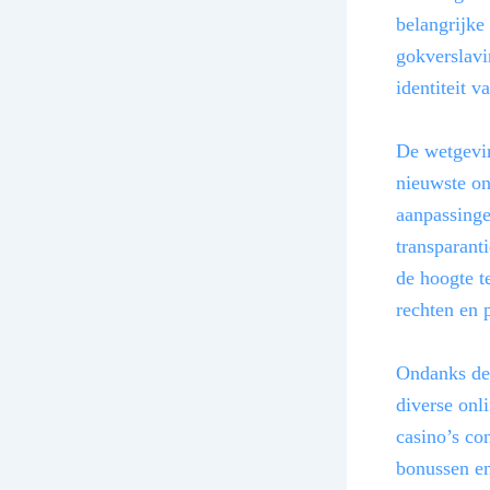
belangrijke
gokverslavi
identiteit 
De wetgevin
nieuwste on
aanpassinge
transparant
de hoogte t
rechten en p
Ondanks de 
diverse onl
casino’s co
bonussen en