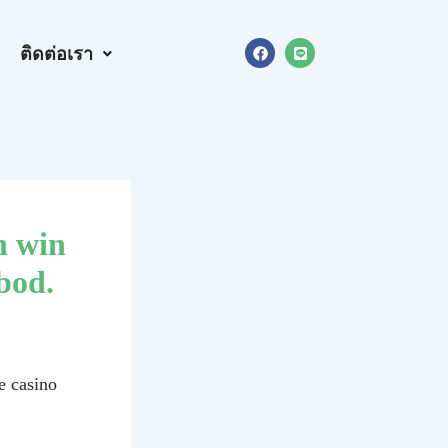
F
L
ติดต่อเรา
a
i
c
n
e
e
b
o
o
k
n win
bod.
e casino