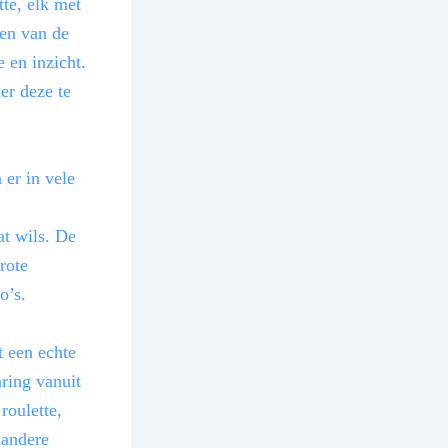
tte, elk met
ten van de
e en inzicht.
er deze te
 er in vele
at wils. De
rote
o’s.
t een echte
aring vanuit
roulette,
 andere