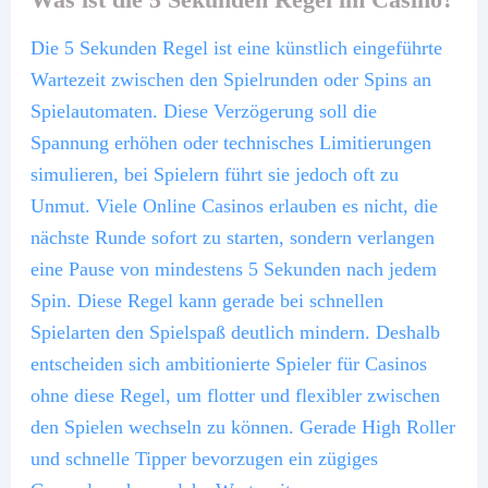
Die 5 Sekunden Regel ist eine künstlich eingeführte
Wartezeit zwischen den Spielrunden oder Spins an
Spielautomaten. Diese Verzögerung soll die
Spannung erhöhen oder technisches Limitierungen
simulieren, bei Spielern führt sie jedoch oft zu
Unmut. Viele Online Casinos erlauben es nicht, die
nächste Runde sofort zu starten, sondern verlangen
eine Pause von mindestens 5 Sekunden nach jedem
Spin. Diese Regel kann gerade bei schnellen
Spielarten den Spielspaß deutlich mindern. Deshalb
entscheiden sich ambitionierte Spieler für Casinos
ohne diese Regel, um flotter und flexibler zwischen
den Spielen wechseln zu können. Gerade High Roller
und schnelle Tipper bevorzugen ein zügiges