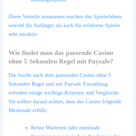
Diese Vorteile zusammen machen das Spielerlebnis
sowohl für Anfänger als auch für erfahrene Spieler
sehr attraktiv.
Wie findet man das passende Casino
ohne 5 Sekunden Regel mit Paysafe?
Die Suche nach dem passenden Casino ohne 5
Sekunden Regel und mit Paysafe Einzahlung
erfordert einige wichtige Kriterien und Vergleiche.
Sie sollten darauf achten, dass das Casino folgende
Merkmale erfüllt:
Keine Wartezeit oder minimale