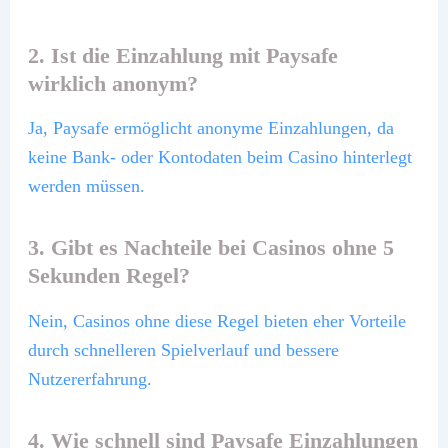
2. Ist die Einzahlung mit Paysafe
wirklich anonym?
Ja, Paysafe ermöglicht anonyme Einzahlungen, da
keine Bank- oder Kontodaten beim Casino hinterlegt
werden müssen.
3. Gibt es Nachteile bei Casinos ohne 5
Sekunden Regel?
Nein, Casinos ohne diese Regel bieten eher Vorteile
durch schnelleren Spielverlauf und bessere
Nutzererfahrung.
4. Wie schnell sind Paysafe Einzahlungen