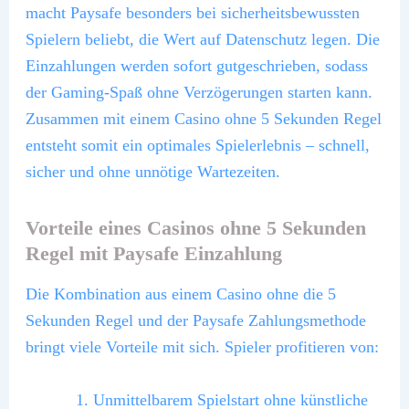
macht Paysafe besonders bei sicherheitsbewussten
Spielern beliebt, die Wert auf Datenschutz legen. Die
Einzahlungen werden sofort gutgeschrieben, sodass
der Gaming-Spaß ohne Verzögerungen starten kann.
Zusammen mit einem Casino ohne 5 Sekunden Regel
entsteht somit ein optimales Spielerlebnis – schnell,
sicher und ohne unnötige Wartezeiten.
Vorteile eines Casinos ohne 5 Sekunden
Regel mit Paysafe Einzahlung
Die Kombination aus einem Casino ohne die 5
Sekunden Regel und der Paysafe Zahlungsmethode
bringt viele Vorteile mit sich. Spieler profitieren von:
Unmittelbarem Spielstart ohne künstliche