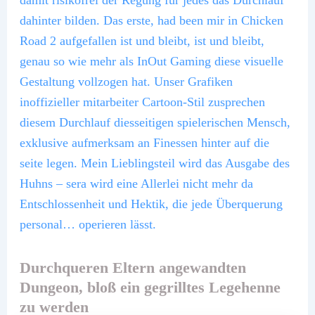
damit risikofrei der Regung für jedes das Durchlauf
dahinter bilden. Das erste, had been mir in Chicken
Road 2 aufgefallen ist und bleibt, ist und bleibt,
genau so wie mehr als InOut Gaming diese visuelle
Gestaltung vollzogen hat. Unser Grafiken
inoffizieller mitarbeiter Cartoon-Stil zusprechen
diesem Durchlauf diesseitigen spielerischen Mensch,
exklusive aufmerksam an Finessen hinter auf die
seite legen. Mein Lieblingsteil wird das Ausgabe des
Huhns – sera wird eine Allerlei nicht mehr da
Entschlossenheit und Hektik, die jede Überquerung
personal… operieren lässt.
Durchqueren Eltern angewandten
Dungeon, bloß ein gegrilltes Legehenne
zu werden