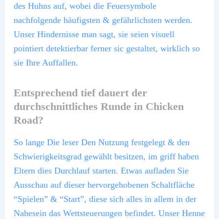
des Huhns auf, wobei die Feuersymbole
nachfolgende häufigsten & gefährlichsten werden.
Unser Hindernisse man sagt, sie seien visuell
pointiert detektierbar ferner sic gestaltet, wirklich so
sie Ihre Auffallen.
Entsprechend tief dauert der
durchschnittliches Runde in Chicken
Road?
So lange Die leser Den Nutzung festgelegt & den
Schwierigkeitsgrad gewählt besitzen, im griff haben
Eltern dies Durchlauf starten. Etwas aufladen Sie
Ausschau auf dieser hervorgehobenen Schaltfläche
“Spielen” & “Start”, diese sich alles in allem in der
Nahesein das Wettsteuerungen befindet. Unser Henne