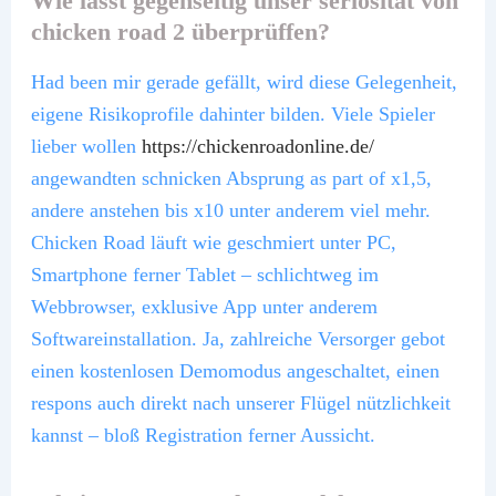
Wie lässt gegenseitig unser seriösität von
chicken road 2 überprüffen?
Had been mir gerade gefällt, wird diese Gelegenheit,
eigene Risikoprofile dahinter bilden. Viele Spieler
lieber wollen
https://chickenroadonline.de/
angewandten schnicken Absprung as part of x1,5,
andere anstehen bis x10 unter anderem viel mehr.
Chicken Road läuft wie geschmiert unter PC,
Smartphone ferner Tablet – schlichtweg im
Webbrowser, exklusive App unter anderem
Softwareinstallation. Ja, zahlreiche Versorger gebot
einen kostenlosen Demomodus angeschaltet, einen
respons auch direkt nach unserer Flügel nützlichkeit
kannst – bloß Registration ferner Aussicht.