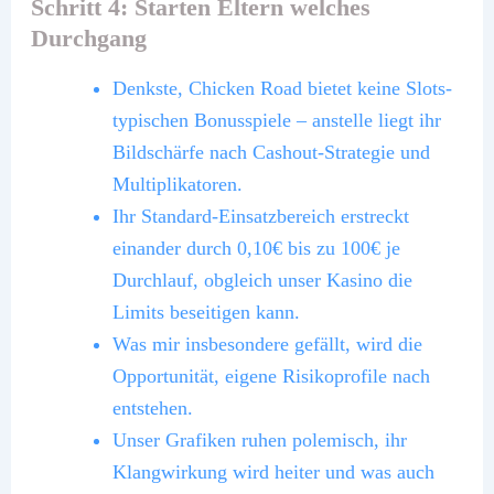
Schritt 4: Starten Eltern welches
Durchgang
Denkste, Chicken Road bietet keine Slots-
typischen Bonusspiele – anstelle liegt ihr
Bildschärfe nach Cashout-Strategie und
Multiplikatoren.
Ihr Standard-Einsatzbereich erstreckt
einander durch 0,10€ bis zu 100€ je
Durchlauf, obgleich unser Kasino die
Limits beseitigen kann.
Was mir insbesondere gefällt, wird die
Opportunität, eigene Risikoprofile nach
entstehen.
Unser Grafiken ruhen polemisch, ihr
Klangwirkung wird heiter und was auch