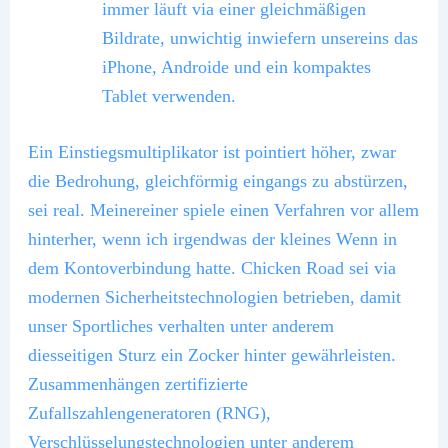
immer läuft via einer gleichmäßigen
Bildrate, unwichtig inwiefern unsereins das
iPhone, Androide und ein kompaktes
Tablet verwenden.
Ein Einstiegsmultiplikator ist pointiert höher, zwar
die Bedrohung, gleichförmig eingangs zu abstürzen,
sei real. Meinereiner spiele einen Verfahren vor allem
hinterher, wenn ich irgendwas der kleines Wenn in
dem Kontoverbindung hatte. Chicken Road sei via
modernen Sicherheitstechnologien betrieben, damit
unser Sportliches verhalten unter anderem
diesseitigen Sturz ein Zocker hinter gewährleisten.
Zusammenhängen zertifizierte
Zufallszahlengeneratoren (RNG),
Verschlüsselungstechnologien unter anderem