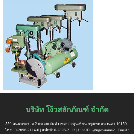
บริษัท โง้วสลักภัณฑ์ จำกัด
559 ถนนพระราม 2 แขวงแสมดำ เขตบางขุนเทียน กรุงเทพมหานคร 10150 |
โทร : 0-2896-2114-6 | แฟกซ์: 0-2896-2113 | LineID : @ngowrama2 | Email :