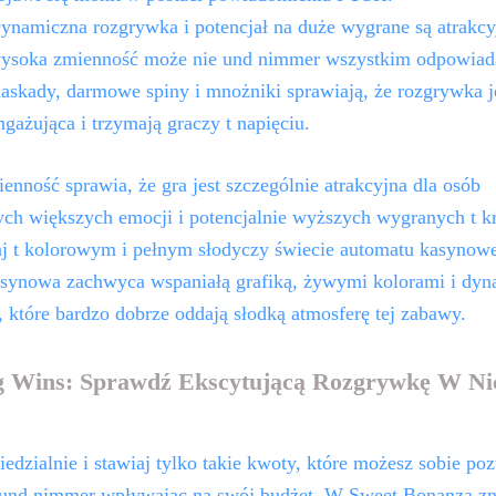
ynamiczna rozgrywka i potencjał na duże wygrane są atrakcy
ysoka zmienność może nie und nimmer wszystkim odpowiad
askady, darmowe spiny i mnożniki sprawiają, że rozgrywka j
ngażująca i trzymają graczy t napięciu.
nność sprawia, że gra jest szczególnie atrakcyjna dla osób
ch większych emocji i potencjalnie wyższych wygranych t k
taj t kolorowym i pełnym słodyczy świecie automatu kasynow
asynowa zachwyca wspaniałą grafiką, żywymi kolorami i dy
 które bardzo dobrze oddają słodką atmosferę tej zabawy.
g Wins: Sprawdź Ekscytującą Rozgrywkę W Ni
edzialnie i stawiaj tylko takie kwoty, które możesz sobie po
e und nimmer wpływając na swój budżet. W Sweet Bonanza zn