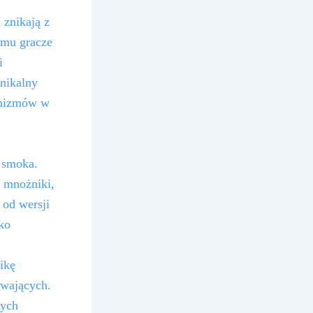
 znikają z
emu gracze
i
nikalny
anizmów w
 smoka.
 mnożniki,
 od wersji
lko
ikę
ywających.
wych