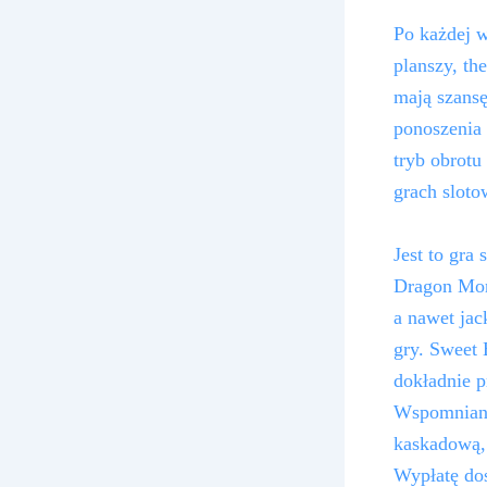
Po każdej w
planszy, th
mają szansę
ponoszenia
tryb obrot
grach sloto
Jest to gr
Dragon Mon
a nawet jac
gry. Sweet 
dokładnie p
Wspomniany
kaskadową,
Wypłatę dos