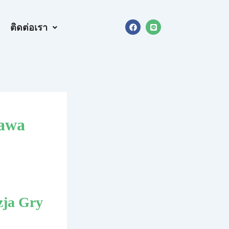
F
L
ติดต่อเรา
a
i
c
n
e
e
b
o
o
k
bawa
zja Gry