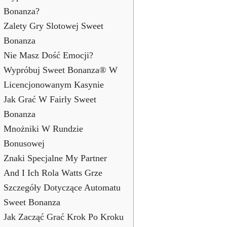
Bonanza?
Zalety Gry Slotowej Sweet
Bonanza
Nie Masz Dość Emocji?
Wypróbuj Sweet Bonanza® W
Licencjonowanym Kasynie
Jak Grać W Fairly Sweet
Bonanza
Mnożniki W Rundzie
Bonusowej
Znaki Specjalne My Partner
And I Ich Rola Watts Grze
Szczegóły Dotyczące Automatu
Sweet Bonanza
Jak Zacząć Grać Krok Po Kroku