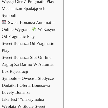
Więcej Gier Z Pragmatic Play
Mechanizm Spadających
Symboli
Sweet Bonanza Automat –
Online Wygrane
W Kasyno
Od Pragmatic Play
Sweet Bonanza Od Pragmatic
Play
Sweet Bonanza Slot On-line
Zagraj Za Darmo W Automat
Bez Rejestracji
Symbole – Owoce I Słodycze
Dodatki I Oferta Bonusowa
Lovely Bonanza
Jaka Jest” “maksymalna
Wypłata W Slocie Sweet