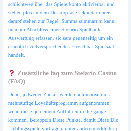
schlichtweg über das Spielerkonto aktivierbar und
stehen plus an dem Desktop wie sekundär unter
dampf stehen zur Regel. Summa summarum kann
man am Abschluss einer Stelario Spielbank
Auswertung erfassen, sic sera gegenseitig um ein
erheblich vielversprechendes Erreichbar-Spielsaal
handelt.
Zusätzliche faq zum Stelario Casino
(FAQ)
Denn, jedweder Zocker werden automatisch ins
mehrstufige Loyalitätsprogramm aufgenommen,
wenn diese qua einem Aufführen in die gänge
kommen. Berappeln Diese Punkte, damit Diese Die
Lieblingsspiele vortragen, unter anderem erklettern