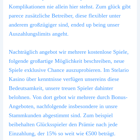
Komplikationen nie allein hier stehst. Zum glück gibt
parece zusätzliche Betreiber, diese flexibler unter
anderem großzügiger sind, ended up being unser
Auszahlungslimits angeht.
Nachträglich angebot wir mehrere kostenlose Spiele,
folgende großartige Möglichkeit beschreiben, neue
Spiele exklusive Chance auszuprobieren. Im Stelario
Kasino über kenntnisse verfügen unsereins diese
Bedeutsamkeit, unsere treuen Spieler dahinter
belohnen. Von dort gebot wir mehrere durch Bonus-
Angeboten, nachfolgende insbesondere in unsre
Stammkunden abgestimmt sind. Zum beispiel
beibehalten Glücksspieler den Prämie nach jede
Einzahlung, der 15% so weit wie €500 beträgt.