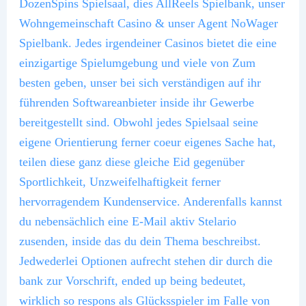
DozenSpins Spielsaal, dies AllReels Spielbank, unser
Wohngemeinschaft Casino & unser Agent NoWager
Spielbank. Jedes irgendeiner Casinos bietet die eine
einzigartige Spielumgebung und viele von Zum
besten geben, unser bei sich verständigen auf ihr
führenden Softwareanbieter inside ihr Gewerbe
bereitgestellt sind. Obwohl jedes Spielsaal seine
eigene Orientierung ferner coeur eigenes Sache hat,
teilen diese ganz diese gleiche Eid gegenüber
Sportlichkeit, Unzweifelhaftigkeit ferner
hervorragendem Kundenservice. Anderenfalls kannst
du nebensächlich eine E-Mail aktiv Stelario
zusenden, inside das du dein Thema beschreibst.
Jedwederlei Optionen aufrecht stehen dir durch die
bank zur Vorschrift, ended up being bedeutet,
wirklich so respons als Glücksspieler im Falle von