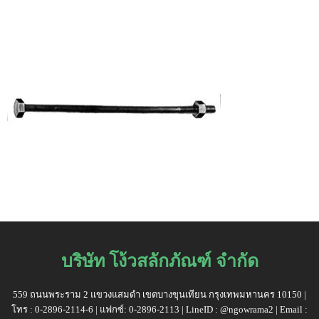
บริษัท โง้วสลักภัณฑ์ จำกัด
559 ถนนพระราม 2 แขวงแสมดำ เขตบางขุนเทียน กรุงเทพมหานคร 10150 |
โทร : 0-2896-2114-6 | แฟกซ์: 0-2896-2113 | LineID : @ngowrama2 | Email :