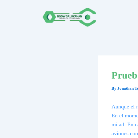
Skip
Post
to
navigation
content
Prueb
By
Jonathan 
Aunque el m
En el momen
mitad. En c
aviones con 