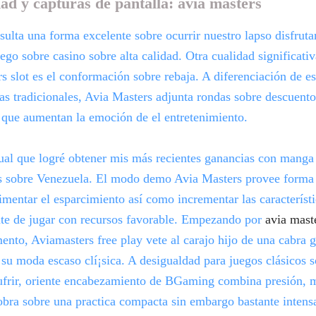
ad y capturas de pantalla: avia masters
sulta una forma excelente sobre ocurrir nuestro lapso disfrut
ego sobre casino sobre alta calidad. Otra cualidad significati
s slot es el conformación sobre rebaja. A diferenciación de es
s tradicionales, Avia Masters adjunta rondas sobre descuento
s que aumentan la emoción de el entretenimiento.
gual que logré obtener mis más recientes ganancias con manga
s sobre Venezuela. El modo demo Avia Masters provee forma
imentar el esparcimiento así­ como incrementar las característ
te de jugar con recursos favorable. Empezando por
avia mast
nto, Aviamasters free play vete al carajo hijo de una cabra 
a su moda escaso clí¡sica. A desigualdad para juegos clásicos 
ufrir, oriente encabezamiento de BGaming combina presión, m
ra sobre una practica compacta sin embargo bastante intens