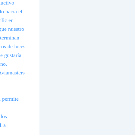
ductivo
o hacia el
clic en
rgue nuestro
 terminan
cos de luces
e gustaría
ino.
 Aviamasters
l permite
 los
1 a