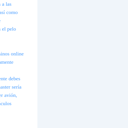
 a las
así­ como
e
 el pelo
sinos online
tamente
ente debes
ster serí­a
er avión,
áculos