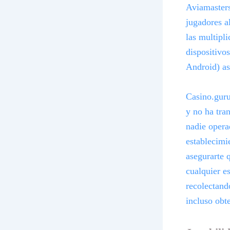
Aviamasters
jugadores al
las multipl
dispositivo
Android) as
Casino.guru
y no ha tra
nadie opera
establecimi
asegurarte 
cualquier e
recolectand
incluso obt