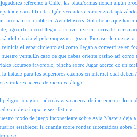
a jugadores referente a Chile, las plataformas tienen algún pro
petente con el fin de algún verdadero comienzo desplazándol
ier arrebato confiable en Avia Masters. Solo tienes que hacer 
lde, aguardar a cual llegan a convertirse en focos de luces ca
azándolo hacia el pelo empezar a gozar. En caso de que se os
, reinicia el esparcimiento así­ como llegan a convertirse en fo
á nuestro venta.En caso de que debes oriente casino así­ como t
viales recursos favorable, pincha sobre Jugar acerca de un cas
 la listado para los superiores casinos en internet cual deben
gos similares acerca de dicho catálogo.
l peligro, imagino, además vaya acerca de incremento, lo cua
ual completo importe sea distinta.
uestro modo de juego inconsciente sobre Avia Masters deja a
suarios establecer la cuantía sobre rondas automáticas sobre 1
limitado.