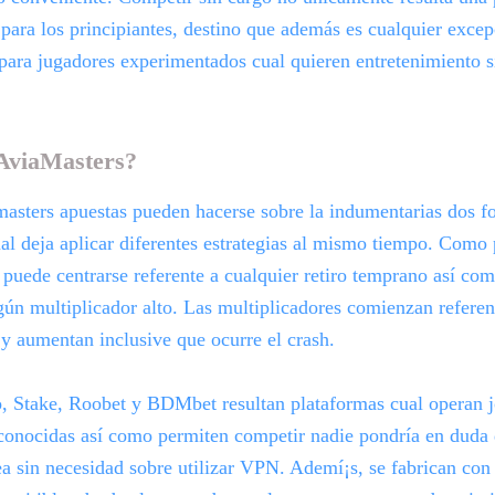
 para los principiantes, destino que además es cualquier excep
 para jugadores experimentados cual quieren entretenimiento 
AviaMasters?
asters apuestas pueden hacerse sobre la indumentarias dos f
al deja aplicar diferentes estrategias al mismo tiempo. Como p
 puede centrarse referente a cualquier retiro temprano así­ com
gún multiplicador alto. Las multiplicadores comienzan referen
y aumentan inclusive que ocurre el crash.
, Stake, Roobet y BDMbet resultan plataformas cual operan j
econocidas así­ como permiten competir nadie pondrí­a en duda
ea sin necesidad sobre utilizar VPN. Ademí¡s, se fabrican con