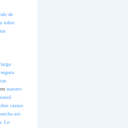
ando de
va sobre
tas
 larga
 segura
icas
ers
nuestro
generó
sobre casino
archa así­
a. Lo