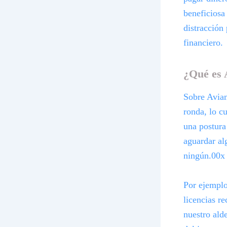
beneficiosa
distracción
financiero.
¿Qué es 
Sobre Aviam
ronda, lo cu
una postura
aguardar al
ningún.00x 
Por ejemplo
licencias r
nuestro ald