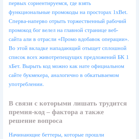
первых сориентируемся, где взять
функциональные промокоды на просторах 1xBet.
Сперва-наперво отрыть торжественный рабочий
промокод бог велел на главной странице веб-
сайта али в отрасли «Промо вдобавок операции».
Во этой вкладке нападающий отыщет сплошной
список всех животрепещущих предложений БК 1
хБет. Вырыть код можно как нате официальном
сайте букмекера, аналогично в обкатываемом
употреблении.
В связи с которыми лишать трудится
премия-код – фактора а также
решение вопроса
Начинающие беттеры, которые прошли