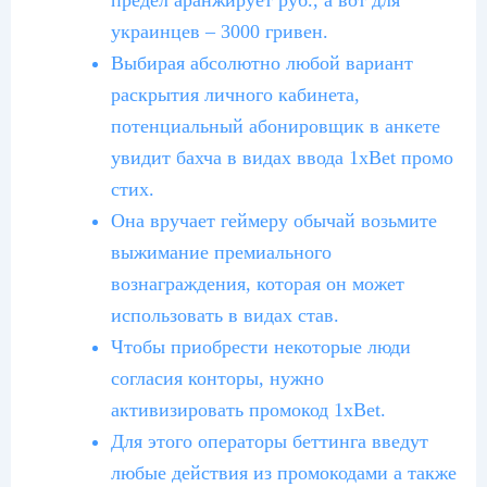
предел аранжирует руб., а вот для
украинцев – 3000 гривен.
Выбирая абсолютно любой вариант
раскрытия личного кабинета,
потенциальный абонировщик в анкете
увидит бахча в видах ввода 1xBet промо
стих.
Она вручает геймеру обычай возьмите
выжимание премиального
вознаграждения, которая он может
использовать в видах став.
Чтобы приобрести некоторые люди
согласия конторы, нужно
активизировать промокод 1хBet.
Для этого операторы беттинга введут
любые действия из промокодами а также