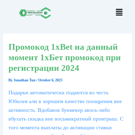
Skip
Post
to
navigation
content
Промокод 1xBet на данный
момент 1хБет промокод при
регистрации 2024
By
Jonathan Tun
/
October 6, 2025
Подарки автоматически подаются во честь
Юбилея али в хорошем качестве поощрения вне
активность. Вдобавок букмекер авось-либо
вбухать скидка вне восьмикратный проигрыш. С
того момента выплаты до активации ставки