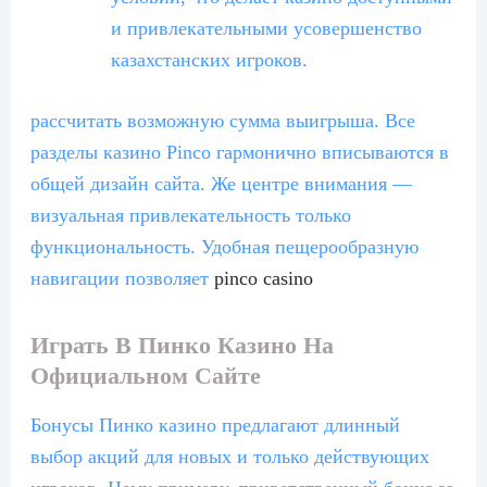
и привлекательными усовершенство
казахстанских игроков.
рассчитать возможную сумма выигрыша. Все
разделы казино Pinco гармонично вписываются в
общей дизайн сайта. Же центре внимания —
визуальная привлекательность только
функциональность. Удобная пещерообразную
навигации позволяет
pinco casino
Играть В Пинко Казино На
Официальном Сайте
Бонусы Пинко казино предлагают длинный
выбор акций для новых и только действующих