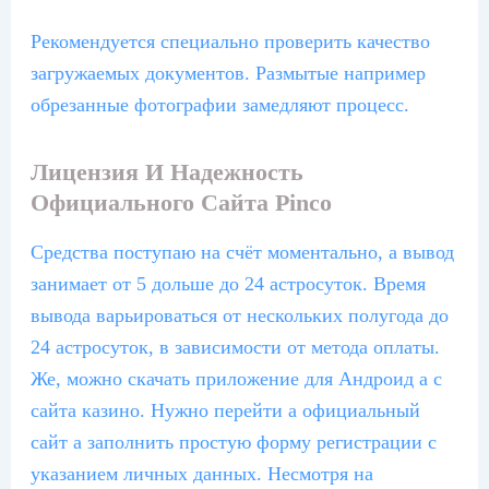
Рекомендуется специально проверить качество
загружаемых документов. Размытые например
обрезанные фотографии замедляют процесс.
Лицензия И Надежность
Официального Сайта Pinco
Средства поступаю на счёт моментально, а вывод
занимает от 5 дольше до 24 астросуток. Время
вывода варьироваться от нескольких полугода до
24 астросуток, в зависимости от метода оплаты.
Же, можно скачать приложение для Андроид а с
сайта казино. Нужно перейти а официальный
сайт а заполнить простую форму регистрации с
указанием личных данных. Несмотря на