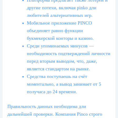
другие потехи, включая pinko дли
любителей альтернативных игр.
Мобильное приложение PINCO
объединяет равно функции
букмекерской конторы и казино.
Среди упоминаемых минусов —
необходимость подтверждений личности
перед вторым выводом, что, даже,
является стандартом на рынке.
Средства поступаешь на счёт
моментально, а вывод занимает от 5
получаса до 24 времени.
Правильность данных необходима дли
дальнейшей проверки. Компания Pinco строго