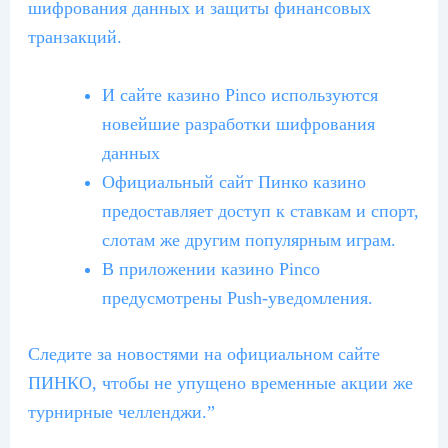
шифрования данных и защиты финансовых
транзакций.
И сайте казино Pinco используются
новейшие разработки шифрования
данных
Официальный сайт Пинко казино
предоставляет доступ к ставкам и спорт,
слотам же другим популярным играм.
В приложении казино Pinco
предусмотрены Push-уведомления.
Следите за новостями на официальном сайте
ПИНКО, чтобы не упущено временные акции же
турнирные челленджи.”