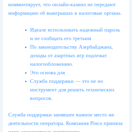
комментирует, что онлайн-казино не передают
информацию об выигрышах в налоговые органы.
Идеале использовать надежный пароль
и не сообщать его третьим
По законодательству Азербайджана,
доходы от азартных игр подлежат
налогообложению.
Это основа для
Служба поддержки — это не но
инструмент для решить технических
вопросов.
Служба поддержки занявшее важное место же
деятельности оператора. Компания Pinco приняла
идеи «ежедневных сюрпризов».