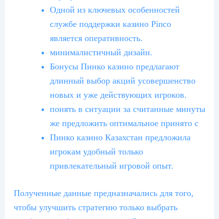
Одной из ключевых особенностей
службе поддержки казино Pinco
является оперативность.
минималистичный дизайн.
Бонусы Пинко казино предлагают
длинный выбор акций усовершенство
новых и уже действующих игроков.
понять в ситуации за считанные минуты
же предложить оптимальное принято с
Пинко казино Казахстан предложила
игрокам удобный только
привлекательный игровой опыт.
Полученные данные предназначались для того,
чтобы улучшить стратегию только выбрать