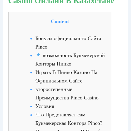
Casino Онлайн В Казахстане”
Content
Бонусы официального Сайта
Pinco
возможность Букмекерской
Конторы Пинко
Играть В Пинко Казино На
Официальном Сайте
второстепенные
Преимущества Pinco Casino
Условия
Что Представляет сам
Букмекерская Контора Pinco?