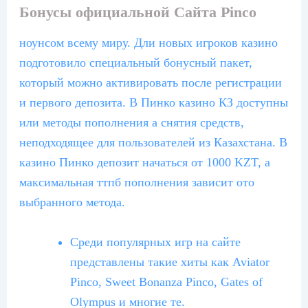
Бонусы официальной Сайта Pinco
ноунсом всему миру. Дли новых игроков казино
подготовило специальный бонусный пакет,
который можно активировать после регистрации
и первого депозита. В Пинко казино КЗ доступны
или методы пополнения а снятия средств,
неподходящее для пользователей из Казахстана. В
казино Пинко депозит начаться от 1000 KZT, а
максимальная ттпб пополнения зависит ото
выбранного метода.
Среди популярных игр на сайте
представлены такие хиты как Aviator
Pinco, Sweet Bonanza Pinco, Gates of
Olympus и многие те.