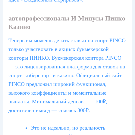
автопрофессионалы И Минусы Пинко
Казино
Теперь вы можешь делать ставки на спорт PINCO
только участвовать в акциях букмекерской
конторы ПИНКО. Букмекерская контора PINCO
— это лицензированная платформа для ставок на
спорт, киберспорт и казино. Официальный сайт
PINCO предложил широкий функционал,
высокого коэффициенты и моментальные
выплаты. Минимальный депозит — 100₽,
достаточен вывод — спасась 300₽.
Это не идеально, но реальность