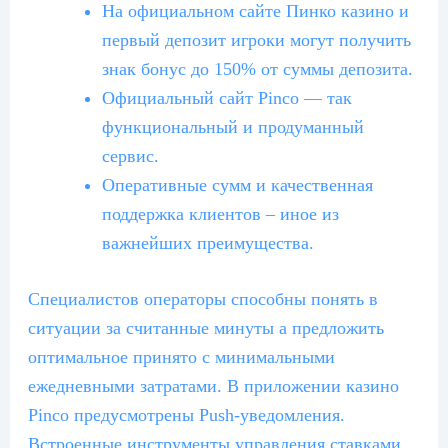
На официальном сайте Пинко казино и
первый депозит игроки могут получить
знак бонус до 150% от суммы депозита.
Официальный сайт Pinco — так
функциональный и продуманный
сервис.
Оперативные сумм и качественная
поддержка клиентов – иное из
важнейших преимущества.
Специалистов операторы способны понять в
ситуации за считанные минуты а предложить
оптимальное принято с минимальными
ежедневными затратами. В приложении казино
Pinco предусмотрены Push-уведомления.
Встроенные инструменты управления ставками