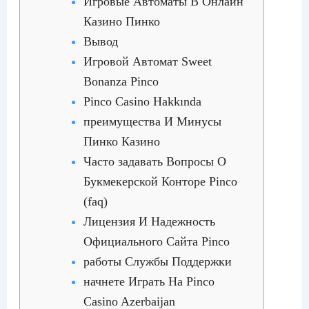
Игровые Автоматы В Онлайн
Казино Пинко
Вывод
Игровой Автомат Sweet
Bonanza Pinco
Pinco Casino Hakkında
преимущества И Минусы
Пинко Казино
Часто задавать Вопросы О
Букмекерской Конторе Pinco
(faq)
Лицензия И Надежность
Официального Сайта Pinco
работы Службы Поддержки
начнете Играть На Pinco
Casino Azerbaijan