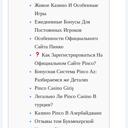
Живое Казино И Особенные
Игры
Ежедневные Бонусы Для
Постоянных Игроков
Особенности Официального
Сайта Пинко
Как Зарегистрироваться На
Официальном Сайте Pinco?
Бонусная Система Pinco Az:
Разбираемся же Деталях
Pinco Casino Giriş
Легально Ли Pinco Casino В
турции?
Казино Pinco В Азербайджане
Отзывы том Букмекерской