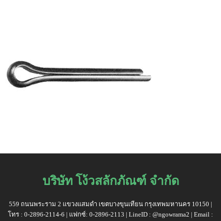
บริษัท โง้วสลักภัณฑ์ จำกัด
559 ถนนพระราม 2 แขวงแสมดำ เขตบางขุนเทียน กรุงเทพมหานคร 10150 |
โทร : 0-2896-2114-6 | แฟกซ์: 0-2896-2113 | LineID : @ngowrama2 | Email :