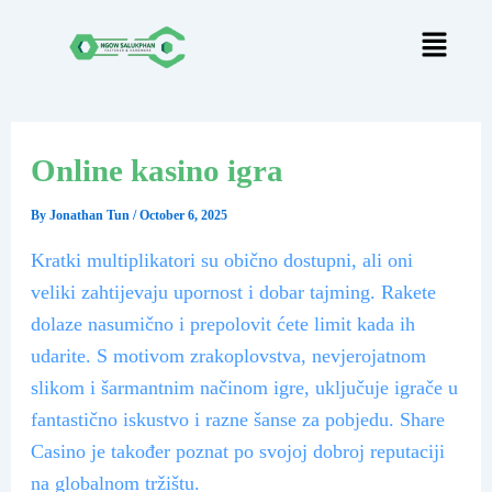
Skip
Post
to
navigation
content
Online kasino igra
By
Jonathan Tun
/
October 6, 2025
Kratki multiplikatori su obično dostupni, ali oni
veliki zahtijevaju upornost i dobar tajming. Rakete
dolaze nasumično i prepolovit ćete limit kada ih
udarite. S motivom zrakoplovstva, nevjerojatnom
slikom i šarmantnim načinom igre, uključuje igrače u
fantastično iskustvo i razne šanse za pobjedu.
Share
Casino je također poznat po svojoj dobroj reputaciji
na globalnom tržištu.