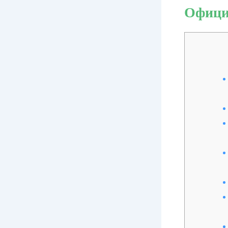
Офици