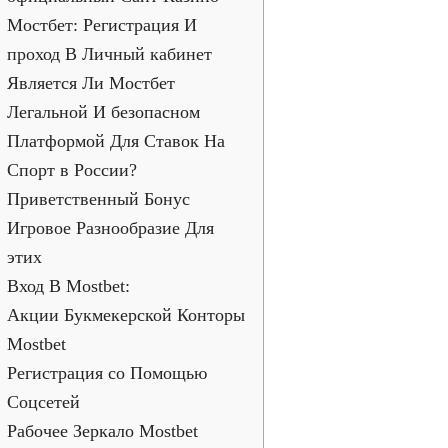
Мостбет: Регистрация И
проход В Личный кабинет
Является Ли Мостбет
Легальной И безопасном
Платформой Для Ставок На
Спорт в России?
Приветственный Бонус
Игровое Разнообразие Для
этих
Вход В Mostbet:
Акции Букмекерской Конторы
Mostbet
Регистрация со Помощью
Соцсетей
Рабочее Зеркало Mostbet