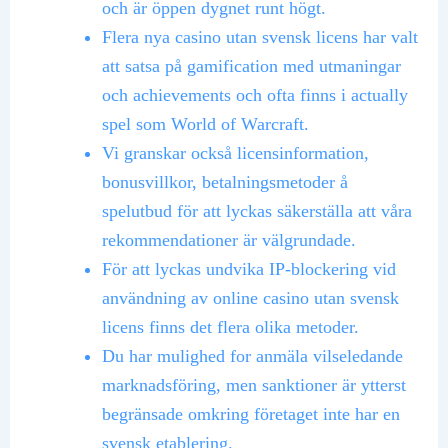
och är öppen dygnet runt högt.
Flera nya casino utan svensk licens har valt
att satsa på gamification med utmaningar
och achievements och ofta finns i actually
spel som World of Warcraft.
Vi granskar också licensinformation,
bonusvillkor, betalningsmetoder å
spelutbud för att lyckas säkerställa att våra
rekommendationer är välgrundade.
För att lyckas undvika IP-blockering vid
användning av online casino utan svensk
licens finns det flera olika metoder.
Du har mulighed for anmäla vilseledande
marknadsföring, men sanktioner är ytterst
begränsade omkring företaget inte har en
svensk etablering.