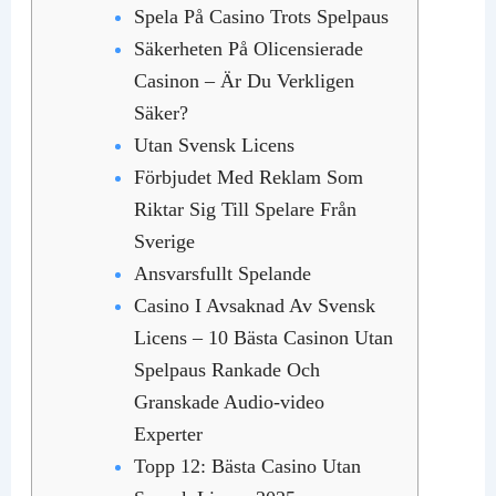
Spela På Casino Trots Spelpaus
Säkerheten På Olicensierade
Casinon – Är Du Verkligen
Säker?
Utan Svensk Licens
Förbjudet Med Reklam Som
Riktar Sig Till Spelare Från
Sverige
Ansvarsfullt Spelande
Casino I Avsaknad Av Svensk
Licens – 10 Bästa Casinon Utan
Spelpaus Rankade Och
Granskade Audio-video
Experter
Topp 12: Bästa Casino Utan