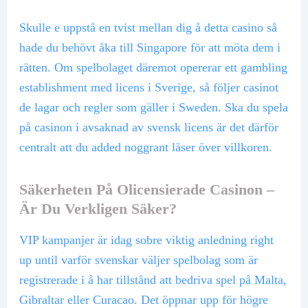
Skulle e uppstå en tvist mellan dig å detta casino så
hade du behövt åka till Singapore för att möta dem i
rätten. Om spelbolaget däremot opererar ett gambling
establishment med licens i Sverige, så följer casinot
de lagar och regler som gäller i Sweden. Ska du spela
på casinon i avsaknad av svensk licens är det därför
centralt att du added noggrant läser över villkoren.
Säkerheten På Olicensierade Casinon –
Är Du Verkligen Säker?
VIP kampanjer är idag sobre viktig anledning right
up until varför svenskar väljer spelbolag som är
registrerade i å har tillstånd att bedriva spel på Malta,
Gibraltar eller Curacao. Det öppnar upp för högre