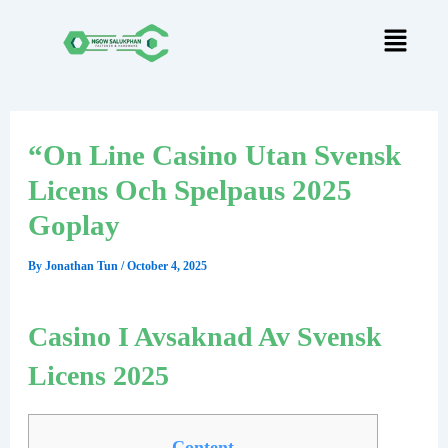
Skip
Post
to
navigation
content
“On Line Casino Utan Svensk
Licens Och Spelpaus 2025 ️
Goplay
By
Jonathan Tun
/
October 4, 2025
Casino I Avsaknad Av Svensk
Licens 2025
Content