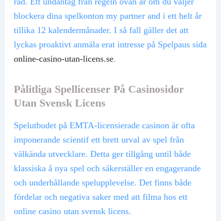
rad. Ett undantag från regeln ovan är om du väljer
blockera dina spelkonton my partner and i ett helt år
tillika 12 kalendermånader. I så fall gäller det att
lyckas proaktivt anmäla erat intresse på Spelpaus sida
online-casino-utan-licens.se
.
Pålitliga Spellicenser På Casinosidor
Utan Svensk Licens
Spelutbudet på EMTA-licensierade casinon är ofta
imponerande scientif ett brett urval av spel från
välkända utvecklare. Detta ger tillgång until både
klassiska å nya spel och säkerställer en engagerande
och underhållande spelupplevelse. Det finns både
fördelar och negativa saker med att filma hos ett
online casino utan svensk licens.