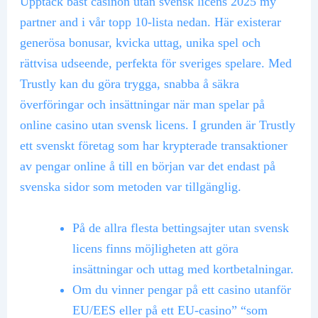
Upptäck bäst casinon utan svensk licens 2025 my
partner and i vår topp 10-lista nedan. Här existerar
generösa bonusar, kvicka uttag, unika spel och
rättvisa udseende, perfekta för sveriges spelare. Med
Trustly kan du göra trygga, snabba å säkra
överföringar och insättningar när man spelar på
online casino utan svensk licens. I grunden är Trustly
ett svenskt företag som har krypterade transaktioner
av pengar online å till en början var det endast på
svenska sidor som metoden var tillgänglig.
På de allra flesta bettingsajter utan svensk
licens finns möjligheten att göra
insättningar och uttag med kortbetalningar.
Om du vinner pengar på ett casino utanför
EU/EES eller på ett EU-casino” “som