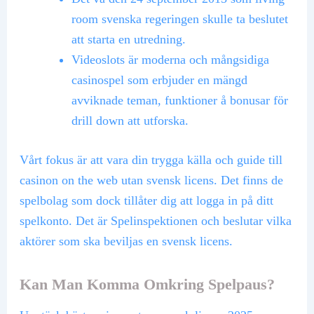
room svenska regeringen skulle ta beslutet
att starta en utredning.
Videoslots är moderna och mångsidiga
casinospel som erbjuder en mängd
avviknade teman, funktioner å bonusar för
drill down att utforska.
Vårt fokus är att vara din trygga källa och guide till
casinon on the web utan svensk licens. Det finns de
spelbolag som dock tillåter dig att logga in på ditt
spelkonto. Det är Spelinspektionen och beslutar vilka
aktörer som ska beviljas en svensk licens.
Kan Man Komma Omkring Spelpaus?