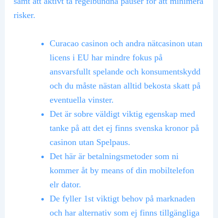
samt att aktivt ta regelbundna pauser för att minimera
risker.
Curacao casinon och andra nätcasinon utan
licens i EU har mindre fokus på
ansvarsfullt spelande och konsumentskydd
och du måste nästan alltid bekosta skatt på
eventuella vinster.
Det är sobre väldigt viktig egenskap med
tanke på att det ej finns svenska kronor på
casinon utan Spelpaus.
Det här är betalningsmetoder som ni
kommer åt by means of din mobiltelefon
elr dator.
De fyller 1st viktigt behov på marknaden
och har alternativ som ej finns tillgängliga