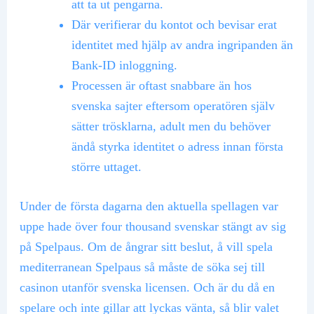
att ta ut pengarna.
Där verifierar du kontot och bevisar erat
identitet med hjälp av andra ingripanden än
Bank-ID inloggning.
Processen är oftast snabbare än hos
svenska sajter eftersom operatören själv
sätter trösklarna, adult men du behöver
ändå styrka identitet o adress innan första
större uttaget.
Under de första dagarna den aktuella spellagen var
uppe hade över four thousand svenskar stängt av sig
på Spelpaus. Om de ångrar sitt beslut, å vill spela
mediterranean Spelpaus så måste de söka sej till
casinon utanför svenska licensen. Och är du då en
spelare och inte gillar att lyckas vänta, så blir valet