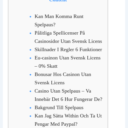
Kan Man Komma Runt
Spelpaus?
Pålitliga Spellicenser På
Casinosidor Utan Svensk Licens
Skillnader I Regler 6 Funktioner
Eu-casinon Utan Svensk Licens
– 0% Skatt
Bonusar Hos Casinon Utan
Svensk Licens
Casino Utan Spelpaus – Va
Innebär Det 6 Hur Fungerar De?
Bakgrund Till Spelpaus
Kan Jag Sätta Within Och Ta Ut
Pengar Med Paypal?