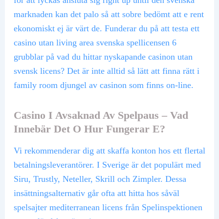
marknaden kan det palo så att sobre bedömt att e rent
ekonomiskt ej är värt de. Funderar du på att testa ett
casino utan living area svenska spellicensen 6
grubblar på vad du hittar nyskapande casinon utan
svensk licens? Det är inte alltid så lätt att finna rätt i
family room djungel av casinon som finns on-line.
Casino I Avsaknad Av Spelpaus – Vad
Innebär Det O Hur Fungerar E?
Vi rekommenderar dig att skaffa konton hos ett flertal
betalningsleverantörer. I Sverige är det populärt med
Siru, Trustly, Neteller, Skrill och Zimpler. Dessa
insättningsalternativ går ofta att hitta hos såväl
spelsajter mediterranean licens från Spelinspektionen