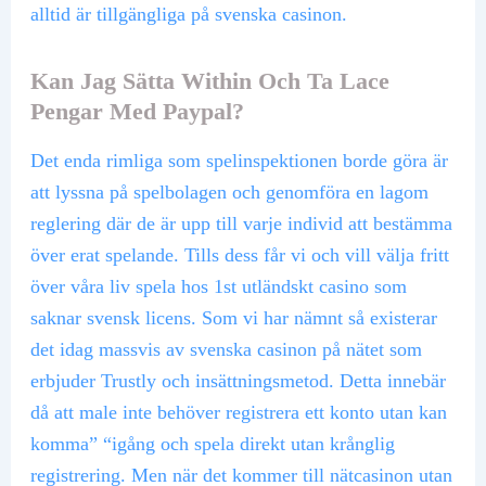
alltid är tillgängliga på svenska casinon.
Kan Jag Sätta Within Och Ta Lace
Pengar Med Paypal?
Det enda rimliga som spelinspektionen borde göra är
att lyssna på spelbolagen och genomföra en lagom
reglering där de är upp till varje individ att bestämma
över erat spelande. Tills dess får vi och vill välja fritt
över våra liv spela hos 1st utländskt casino som
saknar svensk licens. Som vi har nämnt så existerar
det idag massvis av svenska casinon på nätet som
erbjuder Trustly och insättningsmetod. Detta innebär
då att male inte behöver registrera ett konto utan kan
komma” “igång och spela direkt utan krånglig
registrering. Men när det kommer till nätcasinon utan