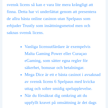
svensk licens så kan e vara lite mera krångligt att
finna. Detta har vi underlättat genom att presentera
de allra bästa online casinon utan Spelpaus som
erbjuder Trustly som insättningsmetod men och
saknas svensk licens.
Vanliga licensutfärdare är exempelvis
Malta Gaming Power eller Curaçao
eGaming, som sätter egna regler för
säkerhet, bonusar och betalningar.
Mega Dice är ett e bästa casinot i avsaknad
av svensk licens 6 Spelpaus med kvicka
uttag och sobre smidig spelupplevelse.
När du försäkrat dig omkring att du
uppfyllt kravet på omsättning är det dags