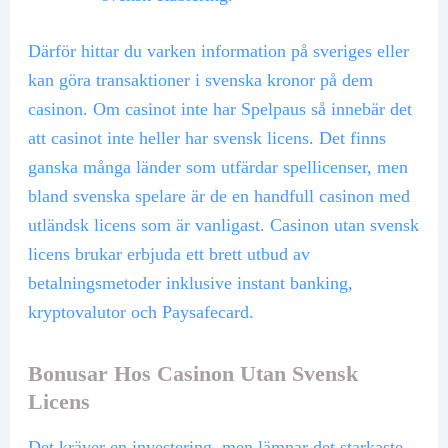
Därför hittar du varken information på sveriges eller
kan göra transaktioner i svenska kronor på dem
casinon. Om casinot inte har Spelpaus så innebär det
att casinot inte heller har svensk licens. Det finns
ganska många länder som utfärdar spellicenser, men
bland svenska spelare är de en handfull casinon med
utländsk licens som är vanligast. Casinon utan svensk
licens brukar erbjuda ett brett utbud av
betalningsmetoder inklusive instant banking,
kryptovalutor och Paysafecard.
Bonusar Hos Casinon Utan Svensk
Licens
Det kräver en investering, men lämnar det starkaste