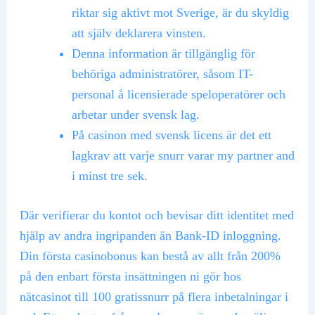
riktar sig aktivt mot Sverige, är du skyldig
att själv deklarera vinsten.
Denna information är tillgänglig för
behöriga administratörer, såsom IT-
personal å licensierade speloperatörer och
arbetar under svensk lag.
På casinon med svensk licens är det ett
lagkrav att varje snurr varar my partner and
i minst tre sek.
Där verifierar du kontot och bevisar ditt identitet med
hjälp av andra ingripanden än Bank-ID inloggning.
Din första casinobonus kan bestå av allt från 200%
på den enbart första insättningen ni gör hos
nätcasinot till 100 gratissnurr på flera inbetalningar i