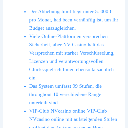
Der Abhebungslimit liegt unter 5. 000 €
pro Monat, had been vernünftig ist, um Ihr
Budget auszugleichen.
Viele Online-Plattformen versprechen
Sicherheit, aber NV Casino hält das
Versprechen mit starker Verschlüsselung,
Lizenzen und verantwortungsvollen
Glücksspielrichtlinien ebenso tatsächlich
ein.
Das System umfasst 99 Stufen, die
throughout 10 verschiedene Ränge
unterteilt sind.
VIP-Club NVcasino online VIP-Club
NVcasino online mit aufsteigenden Stufen
eröffnet den Zugang zu neuen Boni.