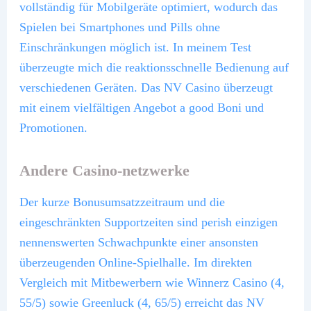
vollständig für Mobilgeräte optimiert, wodurch das
Spielen bei Smartphones und Pills ohne
Einschränkungen möglich ist. In meinem Test
überzeugte mich die reaktionsschnelle Bedienung auf
verschiedenen Geräten. Das NV Casino überzeugt
mit einem vielfältigen Angebot a good Boni und
Promotionen.
Andere Casino-netzwerke
Der kurze Bonusumsatzzeitraum und die
eingeschränkten Supportzeiten sind perish einzigen
nennenswerten Schwachpunkte einer ansonsten
überzeugenden Online-Spielhalle. Im direkten
Vergleich mit Mitbewerbern wie Winnerz Casino (4,
55/5) sowie Greenluck (4, 65/5) erreicht das NV