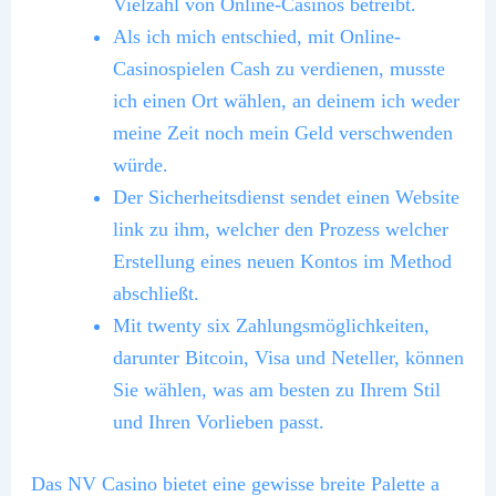
Vielzahl von Online-Casinos betreibt.
Als ich mich entschied, mit Online-
Casinospielen Cash zu verdienen, musste
ich einen Ort wählen, an deinem ich weder
meine Zeit noch mein Geld verschwenden
würde.
Der Sicherheitsdienst sendet einen Website
link zu ihm, welcher den Prozess welcher
Erstellung eines neuen Kontos im Method
abschließt.
Mit twenty six Zahlungsmöglichkeiten,
darunter Bitcoin, Visa und Neteller, können
Sie wählen, was am besten zu Ihrem Stil
und Ihren Vorlieben passt.
Das NV Casino bietet eine gewisse breite Palette a