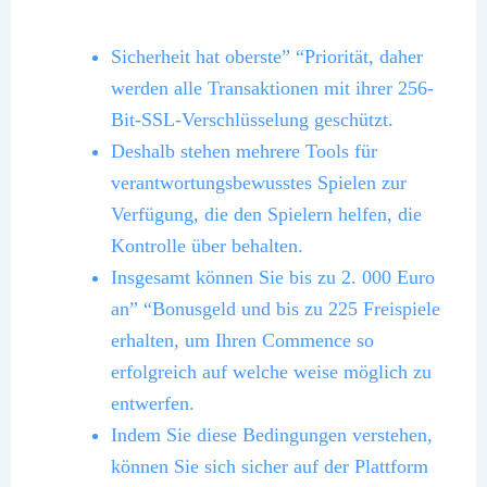
Sicherheit hat oberste” “Priorität, daher
werden alle Transaktionen mit ihrer 256-
Bit-SSL-Verschlüsselung geschützt.
Deshalb stehen mehrere Tools für
verantwortungsbewusstes Spielen zur
Verfügung, die den Spielern helfen, die
Kontrolle über behalten.
Insgesamt können Sie bis zu 2. 000 Euro
an” “Bonusgeld und bis zu 225 Freispiele
erhalten, um Ihren Commence so
erfolgreich auf welche weise möglich zu
entwerfen.
Indem Sie diese Bedingungen verstehen,
können Sie sich sicher auf der Plattform