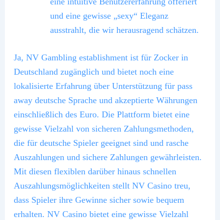
eine intuitive Benutzererfahrung offeriert
und eine gewisse „sexy“ Eleganz
ausstrahlt, die wir herausragend schätzen.
Ja, NV Gambling establishment ist für Zocker in
Deutschland zugänglich und bietet noch eine
lokalisierte Erfahrung über Unterstützung für pass
away deutsche Sprache und akzeptierte Währungen
einschließlich des Euro. Die Plattform bietet eine
gewisse Vielzahl von sicheren Zahlungsmethoden,
die für deutsche Spieler geeignet sind und rasche
Auszahlungen und sichere Zahlungen gewährleisten.
Mit diesen flexiblen darüber hinaus schnellen
Auszahlungsmöglichkeiten stellt NV Casino treu,
dass Spieler ihre Gewinne sicher sowie bequem
erhalten. NV Casino bietet eine gewisse Vielzahl