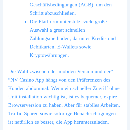
Geschäftsbedingungen (AGB), um den
Schritt abzuschließen.
Die Plattform unterstützt viele große
Auswahl a great schnellen
Zahlungsmethoden, darunter Kredit- und
Debitkarten, E-Wallets sowie
Kryptowährungen.
Die Wahl zwischen der mobilen Version und der”
“NV Casino App hängt von den Präferenzen des
Kunden abdominal. Wenn ein schneller Zugriff ohne
Unit installation wichtig ist, ist es bequemer, expire
Browserversion zu haben. Aber für stabiles Arbeiten,
Traffic-Sparen sowie sofortige Benachrichtigungen
ist natürlich es besser, die App herunterzuladen.