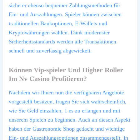
sicherer ebenso bequemer Zahlungsmethoden für
Ein- und Auszahlungen. Spieler können zwischen
traditionellen Bankoptionen, E-Wallets und
Kryptowährungen wählen. Dank modernster
Sicherheitsstandards werden alle Transaktionen
schnell und zuverlässig abgewickelt.
Können Vip-spieler Und Higher Roller
Im Nv Casino Profitieren?
Nachdem wir Ihnen nun die verfügbaren Angebote
vorgestellt besitzen, fragen Sie sich wahrscheinlich,
wie Sie Geld einzahlen, 1 es zu erlangen und mit
unserem Spielen zu beginnen. Auch an diesen Aspekt
haben der Gastronomie Shop gedacht und wichtige
Ein- und Auszahlungsoptionen zusammengestellt. In