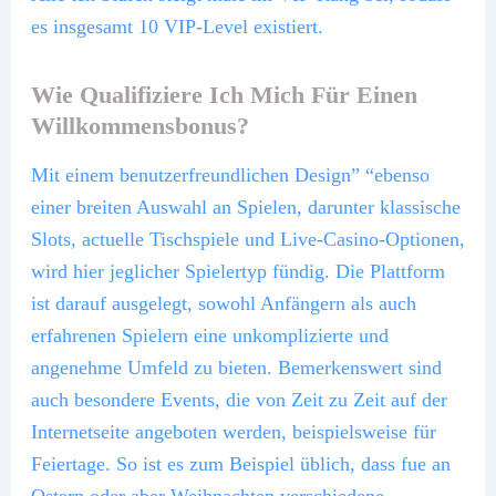
es insgesamt 10 VIP-Level existiert.
Wie Qualifiziere Ich Mich Für Einen
Willkommensbonus?
Mit einem benutzerfreundlichen Design” “ebenso
einer breiten Auswahl an Spielen, darunter klassische
Slots, actuelle Tischspiele und Live-Casino-Optionen,
wird hier jeglicher Spielertyp fündig. Die Plattform
ist darauf ausgelegt, sowohl Anfängern als auch
erfahrenen Spielern eine unkomplizierte und
angenehme Umfeld zu bieten. Bemerkenswert sind
auch besondere Events, die von Zeit zu Zeit auf der
Internetseite angeboten werden, beispielsweise für
Feiertage. So ist es zum Beispiel üblich, dass fue an