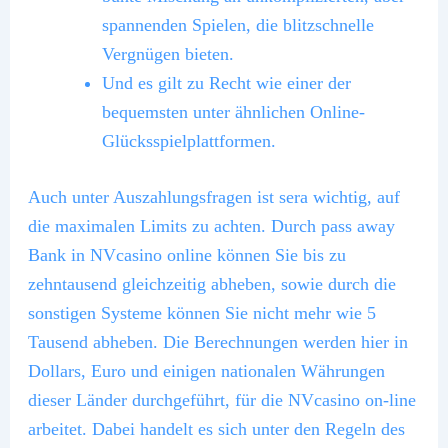
spannenden Spielen, die blitzschnelle
Vergnügen bieten.
Und es gilt zu Recht wie einer der
bequemsten unter ähnlichen Online-
Glücksspielplattformen.
Auch unter Auszahlungsfragen ist sera wichtig, auf
die maximalen Limits zu achten. Durch pass away
Bank in NVcasino online können Sie bis zu
zehntausend gleichzeitig abheben, sowie durch die
sonstigen Systeme können Sie nicht mehr wie 5
Tausend abheben. Die Berechnungen werden hier in
Dollars, Euro und einigen nationalen Währungen
dieser Länder durchgeführt, für die NVcasino on-line
arbeitet. Dabei handelt es sich unter den Regeln des