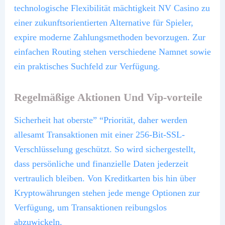
technologische Flexibilität mächtigkeit NV Casino zu
einer zukunftsorientierten Alternative für Spieler,
expire moderne Zahlungsmethoden bevorzugen. Zur
einfachen Routing stehen verschiedene Namnet sowie
ein praktisches Suchfeld zur Verfügung.
Regelmäßige Aktionen Und Vip-vorteile
Sicherheit hat oberste” “Priorität, daher werden
allesamt Transaktionen mit einer 256-Bit-SSL-
Verschlüsselung geschützt. So wird sichergestellt,
dass persönliche und finanzielle Daten jederzeit
vertraulich bleiben. Von Kreditkarten bis hin über
Kryptowährungen stehen jede menge Optionen zur
Verfügung, um Transaktionen reibungslos
abzuwickeln.