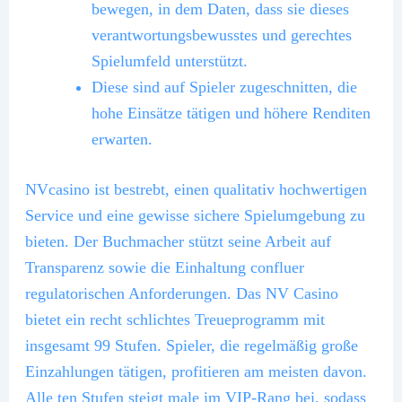
bewegen, in dem Daten, dass sie dieses
verantwortungsbewusstes und gerechtes
Spielumfeld unterstützt.
Diese sind auf Spieler zugeschnitten, die
hohe Einsätze tätigen und höhere Renditen
erwarten.
NVcasino ist bestrebt, einen qualitativ hochwertigen
Service und eine gewisse sichere Spielumgebung zu
bieten. Der Buchmacher stützt seine Arbeit auf
Transparenz sowie die Einhaltung confluer
regulatorischen Anforderungen. Das NV Casino
bietet ein recht schlichtes Treueprogramm mit
insgesamt 99 Stufen. Spieler, die regelmäßig große
Einzahlungen tätigen, profitieren am meisten davon.
Alle ten Stufen steigt male im VIP-Rang bei, sodass