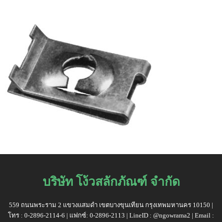
บริษัท โง้วสลักภัณฑ์ จำกัด
559 ถนนพระราม 2 แขวงแสมดำ เขตบางขุนเทียน กรุงเทพมหานคร 10150 |
โทร : 0-2896-2114-6 | แฟกซ์: 0-2896-2113 | LineID : @ngowrama2 | Email :