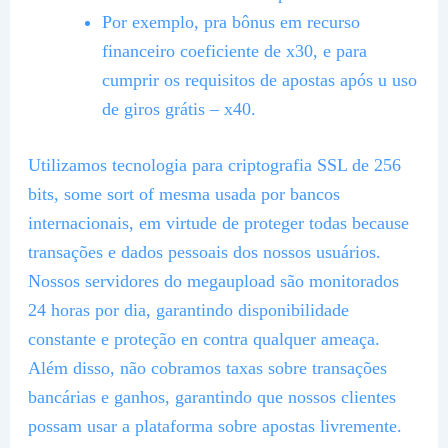
Por exemplo, pra bônus em recurso
financeiro coeficiente de x30, e para
cumprir os requisitos de apostas após u uso
de giros grátis – x40.
Utilizamos tecnologia para criptografia SSL de 256
bits, some sort of mesma usada por bancos
internacionais, em virtude de proteger todas because
transações e dados pessoais dos nossos usuários.
Nossos servidores do megaupload são monitorados
24 horas por dia, garantindo disponibilidade
constante e proteção en contra qualquer ameaça.
Além disso, não cobramos taxas sobre transações
bancárias e ganhos, garantindo que nossos clientes
possam usar a plataforma sobre apostas livremente.