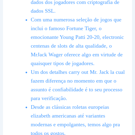
dados dos jogadores com criptografia de
dados SSL.
Com uma numerosa seleção de jogos que
inclui o famoso Fortune Tiger, o
emocionante Young Patti 20-20, electronic
centenas de slots de alta qualidade, o
MrJack Wager oferece algo em virtude de
quaisquer tipos de jogadores.
Um dos detalhes carry out Mr. Jack la cual
fazem diferença no momento em que o
assunto é confiabilidade é to seu processo
para verificação.
Desde as clássicas roletas europeias
elizabeth americanas até variantes
modernas e empolgantes, temos algo pra
todos os gostos.