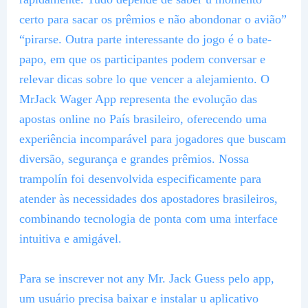
certo para sacar os prêmios e não abondonar o avião”
“pirarse. Outra parte interessante do jogo é o bate-
papo, em que os participantes podem conversar e
relevar dicas sobre lo que vencer a alejamiento. O
MrJack Wager App representa the evolução das
apostas online no País brasileiro, oferecendo uma
experiência incomparável para jogadores que buscam
diversão, segurança e grandes prêmios. Nossa
trampolín foi desenvolvida especificamente para
atender às necessidades dos apostadores brasileiros,
combinando tecnologia de ponta com uma interface
intuitiva e amigável.
Para se inscrever not any Mr. Jack Guess pelo app,
um usuário precisa baixar e instalar u aplicativo