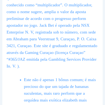
conhecido como “multiplicador”. O multiplicador,
como o nome sugere, amplia o valor da aposta
preliminar de acordo com o progresso perform
apostador no jogo. Jack Bet é operado pela NSX
Enterprise N. V, registrada sob to número, com sede
em Abraham para Veerstraat 9, Curaçao, P. O. Caixa
3421, Curaçao. Este site é graduado e regulamentado
através da Gaming Curaçao (licença Curaçao”
“#365/JAZ emitida pela Gambling Services Provider
In. V. ).
Este não é apenas 1 bônus comum; é mais
precioso do que um tajada de bananas
suculentas, mais raro perform que a
orquídea mais exótica elizabeth mais