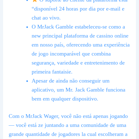
“disponível 24 horas por dia por e-mail e
chat ao vivo.
O MrJack Gamble estabeleceu-se como a
new principal plataforma de cassino online
em nosso país, oferecendo uma experiência
de jogo incomparável que combina
segurança, variedade e entretenimento de
primeira fantaisie.
Apesar de ainda não conseguir um
aplicativo, um Mr. Jack Gamble funciona
bem em qualquer dispositivo.
Com o MrJack Wager, você não está apenas jogando
— você está ze juntando a uma comunidade de uma
grande quantidade de jogadores la cual escolheram a