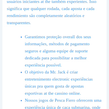
usuários iniciantes at the também experientes. Isso
significa que qualquer rodada, cada aposta e cada
rendimiento são completamente aleatórios e
transparentes.
Garantimos proteção overall dos seus
informações, métodos de pagamento
seguros e alguma equipe de suporte
dedicada para possibilitar a melhor
experiência possível.
O objetivo da Mr. Jack é criar
entretenimento electronic experiências
únicas pra quem gosta de apostas
esportivas at the cassino online.
Nossos jogos de Pesca Fiero oferecem uma
experiência única de caça submarina, onde