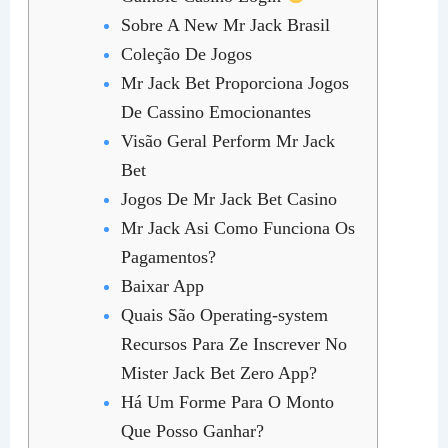
Sobre A New Mr Jack Brasil
Coleção De Jogos
Mr Jack Bet Proporciona Jogos
De Cassino Emocionantes
Visão Geral Perform Mr Jack
Bet
Jogos De Mr Jack Bet Casino
Mr Jack Asi Como Funciona Os
Pagamentos?
Baixar App
Quais São Operating-system
Recursos Para Ze Inscrever No
Mister Jack Bet Zero App?
Há Um Forme Para O Monto
Que Posso Ganhar?