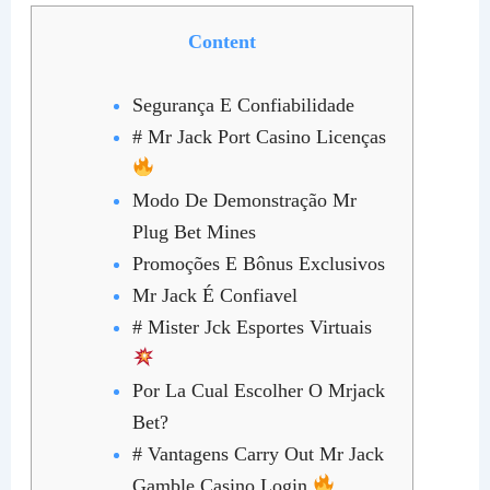
Content
Segurança E Confiabilidade
# Mr Jack Port Casino Licenças
Modo De Demonstração Mr
Plug Bet Mines
Promoções E Bônus Exclusivos
Mr Jack É Confiavel
# Mister Jck Esportes Virtuais
Por La Cual Escolher O Mrjack
Bet?
# Vantagens Carry Out Mr Jack
Gamble Casino Login