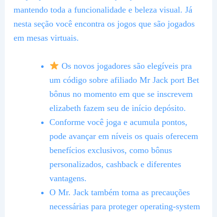
mantendo toda a funcionalidade e beleza visual. Já
nesta seção você encontra os jogos que são jogados
em mesas virtuais.
Os novos jogadores são elegíveis pra
um código sobre afiliado Mr Jack port Bet
bônus no momento em que se inscrevem
elizabeth fazem seu de início depósito.
Conforme você joga e acumula pontos,
pode avançar em níveis os quais oferecem
benefícios exclusivos, como bônus
personalizados, cashback e diferentes
vantagens.
O Mr. Jack também toma as precauções
necessárias para proteger operating-system