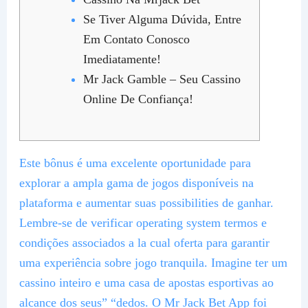
Se Tiver Alguma Dúvida, Entre
Em Contato Conosco
Imediatamente!
Mr Jack Gamble – Seu Cassino
Online De Confiança!
Este bônus é uma excelente oportunidade para
explorar a ampla gama de jogos disponíveis na
plataforma e aumentar suas possibilities de ganhar.
Lembre-se de verificar operating system termos e
condições associados a la cual oferta para garantir
uma experiência sobre jogo tranquila. Imagine ter um
cassino inteiro e uma casa de apostas esportivas ao
alcance dos seus” “dedos. O Mr Jack Bet App foi