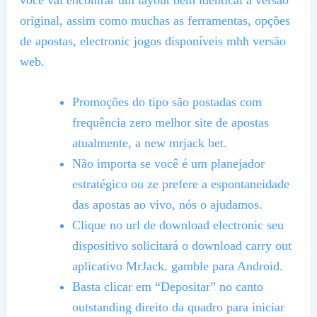
original, assim como muchas as ferramentas, opções
de apostas, electronic jogos disponíveis mhh versão
web.
Promoções do tipo são postadas com
frequência zero melhor site de apostas
atualmente, a new mrjack bet.
Não importa se você é um planejador
estratégico ou ze prefere a espontaneidade
das apostas ao vivo, nós o ajudamos.
Clique no url de download electronic seu
dispositivo solicitará o download carry out
aplicativo MrJack. gamble para Android.
Basta clicar em “Depositar” no canto
outstanding direito da quadro para iniciar