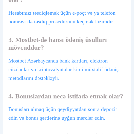
Hesabınızı təsdiqləmək üçün e-poçt və ya telefon
nömrəsi ilə təsdiq prosedurunu keçmək lazımdır.
3. Mostbet-də hansı ödəniş üsulları
mövcuddur?
Mostbet Azərbaycanda bank kartları, elektron
cüzdanlar və kriptovalyutalar kimi müxtəlif ödəniş
metodlarını dəstəkləyir.
4. Bonuslardan necə istifadə etmək olar?
Bonusları almaq üçün qeydiyyatdan sonra depozit
edin və bonus şərtlərinə uyğun mərclər edin.