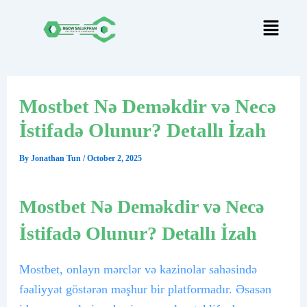
Skip
Post
to
navigation
content
Mostbet Nə Deməkdir və Necə
İstifadə Olunur? Detallı İzah
By
Jonathan Tun
/
October 2, 2025
Mostbet Nə Deməkdir və Necə
İstifadə Olunur? Detallı İzah
Mostbet, onlayn mərclər və kazinolar sahəsində
fəaliyyət göstərən məşhur bir platformadır. Əsasən