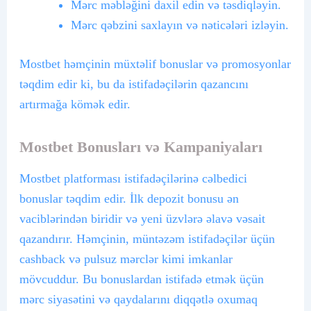
Mərc məbləğini daxil edin və təsdiqləyin.
Mərc qəbzini saxlayın və nəticələri izləyin.
Mostbet həmçinin müxtəlif bonuslar və promosyonlar
təqdim edir ki, bu da istifadəçilərin qazancını
artırmağa kömək edir.
Mostbet Bonusları və Kampaniyaları
Mostbet platforması istifadəçilərinə cəlbedici
bonuslar təqdim edir. İlk depozit bonusu ən
vaciblərindən biridir və yeni üzvlərə əlavə vəsait
qazandırır. Həmçinin, müntəzəm istifadəçilər üçün
cashback və pulsuz mərclər kimi imkanlar
mövcuddur. Bu bonuslardan istifadə etmək üçün
mərc siyasətini və qaydalarını diqqətlə oxumaq