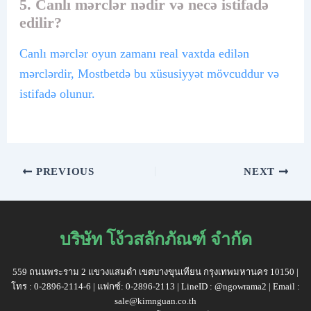
5. Canlı mərclər nədir və necə istifadə
edilir?
Canlı mərclər oyun zamanı real vaxtda edilən
mərclərdir, Mostbetdə bu xüsusiyyət mövcuddur və
istifadə olunur.
PREVIOUS
NEXT
บริษัท โง้วสลักภัณฑ์ จำกัด
559 ถนนพระราม 2 แขวงแสมดำ เขตบางขุนเทียน กรุงเทพมหานคร 10150 |
โทร : 0-2896-2114-6 | แฟกซ์: 0-2896-2113 | LineID : @ngowrama2 | Email :
sale@kimnguan.co.th