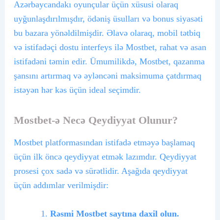
Azərbaycandakı oyunçular üçün xüsusi olaraq
uyğunlaşdırılmışdır, ödəniş üsulları və bonus siyasəti
bu bazara yönəldilmişdir. Əlavə olaraq, mobil tətbiq
və istifadəçi dostu interfeys ilə Mostbet, rahat və asan
istifadəni təmin edir. Ümumilikdə, Mostbet, qazanma
şansını artırmaq və əyləncəni maksimuma çatdırmaq
istəyən hər kəs üçün ideal seçimdir.
Mostbet-ə Necə Qeydiyyat Olunur?
Mostbet platformasından istifadə etməyə başlamaq
üçün ilk öncə qeydiyyat etmək lazımdır. Qeydiyyat
prosesi çox sadə və sürətlidir. Aşağıda qeydiyyat
üçün addımlar verilmişdir:
Rəsmi Mostbet saytına daxil olun.