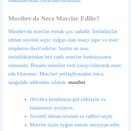
imkanlarından yararlana bilərsiniz.
Mostbet-də Necə Mərclər Edilir?
Mostbet-də mərclər etmək çox sadədir. İstifadəçilər
idman növünü seçir, uyğun olan matçı tapır və mərc
miqdarını daxil edirlər. Saytın ən əsas
üstünlüklərindən biri canlı mərclər funksiyasının
olmasıdır. Burada istənilən vaxt yarışı izləyərək mərc
edə bilərsiniz. Mərcləri yerləşdirmədən öncə,
aşağıdakı addımları izləyin:
mostbet
Əvvəlcə hesabınıza pul yükləyin və
balansınızı yoxlayın.
Sevimli idman növünü və tədbiri seçin.
Mərclər üçün uyğun əmsalı müəyyən edin.