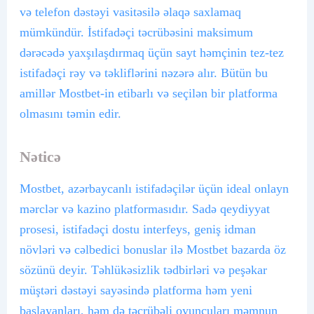
və telefon dəstəyi vasitəsilə əlaqə saxlamaq
mümkündür. İstifadəçi təcrübəsini maksimum
dərəcədə yaxşılaşdırmaq üçün sayt həmçinin tez-tez
istifadəçi rəy və təkliflərini nəzərə alır. Bütün bu
amillər Mostbet-in etibarlı və seçilən bir platforma
olmasını təmin edir.
Nəticə
Mostbet, azərbaycanlı istifadəçilər üçün ideal onlayn
mərclər və kazino platformasıdır. Sadə qeydiyyat
prosesi, istifadəçi dostu interfeys, geniş idman
növləri və cəlbedici bonuslar ilə Mostbet bazarda öz
sözünü deyir. Təhlükəsizlik tədbirləri və peşəkar
müştəri dəstəyi sayəsində platforma həm yeni
başlayanları, həm də təcrübəli oyunçuları məmnun