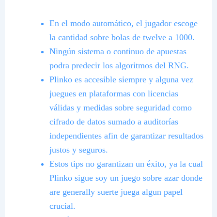
En el modo automático, el jugador escoge
la cantidad sobre bolas de twelve a 1000.
Ningún sistema o continuo de apuestas
podra predecir los algoritmos del RNG.
Plinko es accesible siempre y alguna vez
juegues en plataformas con licencias
válidas y medidas sobre seguridad como
cifrado de datos sumado a auditorías
independientes afin de garantizar resultados
justos y seguros.
Estos tips no garantizan un éxito, ya la cual
Plinko sigue soy un juego sobre azar donde
are generally suerte juega algun papel
crucial.