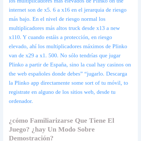
los multiplicadores más elevados de Plinko on the
internet son de x5. 6 a x16 en el jerarquia de riesgo
más bajo. En el nivel de riesgo normal los
multiplicadores más altos truck desde x13 a new
x110. Y cuando estáis a protección, en riesgo
elevado, ahí los multiplicadores máximos de Plinko
van de x29 a x1. 500. No sólo tendrías que jugar
Plinko a partir de España, sino la cual hay casinos on
the web españoles donde debes” “jugarlo. Descarga
la Plinko app directamente some sort of tu móvil, to
registrate en alguno de los sitios web, desde tu
ordenador.
¿cómo Familiarizarse Que Tiene El
Juego? ¿hay Un Modo Sobre
Demostración?