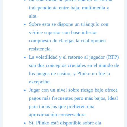
independiente entre baja, multimedia y
alta.
Sobre esta se dispone un triángulo con
vértice superior con base inferior
compuesto de clavijas la cual oponen
resistencia.
La volatilidad y el retorno al jugador (RTP)
son dos conceptos cruciales en el mundo de
los juegos de casino, y Plinko no fue la
excepción.
Jugar con un nivel sobre riesgo bajo ofrece
pagos más frecuentes pero más bajos, ideal
para todas las que prefieren una
aproximación conservadora.
Sí, Plinko está disponible sobre ela