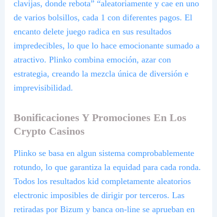
clavijas, donde rebota” “aleatoriamente y cae en uno
de varios bolsillos, cada 1 con diferentes pagos. El
encanto delete juego radica en sus resultados
impredecibles, lo que lo hace emocionante sumado a
atractivo. Plinko combina emoción, azar con
estrategia, creando la mezcla única de diversión e
imprevisibilidad.
Bonificaciones Y Promociones En Los
Crypto Casinos
Plinko se basa en algun sistema comprobablemente
rotundo, lo que garantiza la equidad para cada ronda.
Todos los resultados kid completamente aleatorios
electronic imposibles de dirigir por terceros. Las
retiradas por Bizum y banca on-line se aprueban en