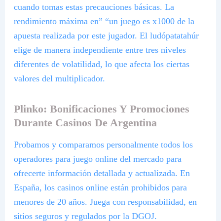
cuando tomas estas precauciones básicas. La
rendimiento máxima en” “un juego es x1000 de la
apuesta realizada por este jugador. El ludópatatahúr
elige de manera independiente entre tres niveles
diferentes de volatilidad, lo que afecta los ciertas
valores del multiplicador.
Plinko: Bonificaciones Y Promociones
Durante Casinos De Argentina
Probamos y comparamos personalmente todos los
operadores para juego online del mercado para
ofrecerte información detallada y actualizada. En
España, los casinos online están prohibidos para
menores de 20 años. Juega con responsabilidad, en
sitios seguros y regulados por la DGOJ.