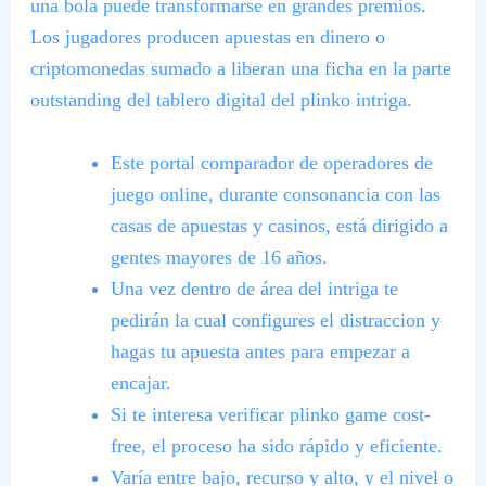
una bola puede transformarse en grandes premios.
Los jugadores producen apuestas en dinero o
criptomonedas sumado a liberan una ficha en la parte
outstanding del tablero digital del plinko intriga.
Este portal comparador de operadores de
juego online, durante consonancia con las
casas de apuestas y casinos, está dirigido a
gentes mayores de 16 años.
Una vez dentro de área del intriga te
pedirán la cual configures el distraccion y
hagas tu apuesta antes para empezar a
encajar.
Si te interesa verificar plinko game cost-
free, el proceso ha sido rápido y eficiente.
Varía entre bajo, recurso y alto, y el nivel o