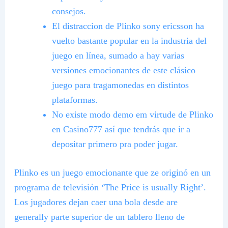
consejos.
El distraccion de Plinko sony ericsson ha
vuelto bastante popular en la industria del
juego en línea, sumado a hay varias
versiones emocionantes de este clásico
juego para tragamonedas en distintos
plataformas.
No existe modo demo em virtude de Plinko
en Casino777 así que tendrás que ir a
depositar primero pra poder jugar.
Plinko es un juego emocionante que ze originó en un
programa de televisión ‘The Price is usually Right’.
Los jugadores dejan caer una bola desde are
generally parte superior de un tablero lleno de