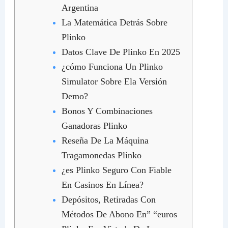
Argentina
La Matemática Detrás Sobre
Plinko
Datos Clave De Plinko En 2025
¿cómo Funciona Un Plinko
Simulator Sobre Ela Versión
Demo?
Bonos Y Combinaciones
Ganadoras Plinko
Reseña De La Máquina
Tragamonedas Plinko
¿es Plinko Seguro Con Fiable
En Casinos En Línea?
Depósitos, Retiradas Con
Métodos De Abono En” “euros