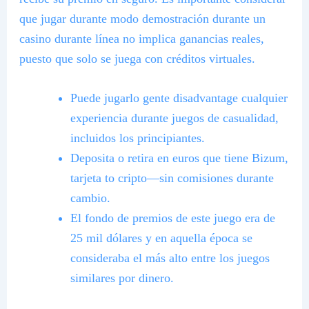
que jugar durante modo demostración durante un
casino durante línea no implica ganancias reales,
puesto que solo se juega con créditos virtuales.
Puede jugarlo gente disadvantage cualquier
experiencia durante juegos de casualidad,
incluidos los principiantes.
Deposita o retira en euros que tiene Bizum,
tarjeta to cripto—sin comisiones durante
cambio.
El fondo de premios de este juego era de
25 mil dólares y en aquella época se
consideraba el más alto entre los juegos
similares por dinero.