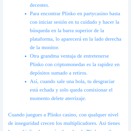
decentes.
Para encontrar Plinko en partycasino basta
con iniciar sesión en tu cuidado y hacer la
búsqueda en la barra superior de la
plataforma, lo aparecerá en la lado derecha
de la monitor.
Otra grandma ventaja de entretenerse
Plinko con criptomonedas es la rapidez en
depósitos sumado a retiros.
Así, cuando sale una bola, tu desgraciar
está echada y solo queda comisionar el
momento delete aterrizaje.
Cuando juegues a Plinko casino, con qualquer nivel
de inseguridad crecen los multiplicadores. Asi tienes