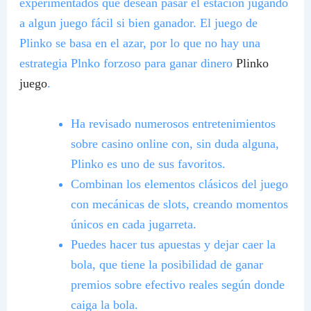
experimentados que desean pasar el estación jugando
a algun juego fácil si bien ganador. El juego de
Plinko se basa en el azar, por lo que no hay una
estrategia Plnko forzoso para ganar dinero
Plinko
juego
.
Ha revisado numerosos entretenimientos
sobre casino online con, sin duda alguna,
Plinko es uno de sus favoritos.
Combinan los elementos clásicos del juego
con mecánicas de slots, creando momentos
únicos en cada jugarreta.
Puedes hacer tus apuestas y dejar caer la
bola, que tiene la posibilidad de ganar
premios sobre efectivo reales según donde
caiga la bola.