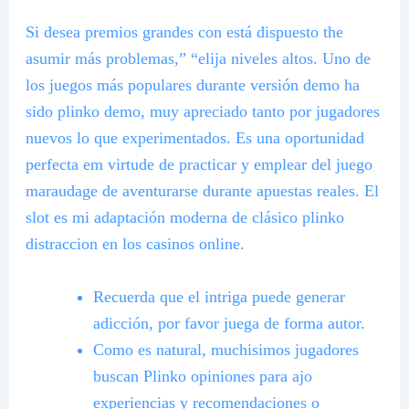
Si desea premios grandes con está dispuesto the
asumir más problemas,” “elija niveles altos. Uno de
los juegos más populares durante versión demo ha
sido plinko demo, muy apreciado tanto por jugadores
nuevos lo que experimentados. Es una oportunidad
perfecta em virtude de practicar y emplear del juego
maraudage de aventurarse durante apuestas reales. El
slot es mi adaptación moderna de clásico plinko
distraccion en los casinos online.
Recuerda que el intriga puede generar
adicción, por favor juega de forma autor.
Como es natural, muchisimos jugadores
buscan Plinko opiniones para ajo
experiencias y recomendaciones o