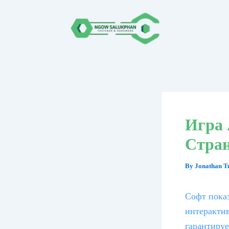
Skip
Post
to
navigation
content
Игра 
Стран
By
Jonathan 
Софт показ
интерактив
гарантируе