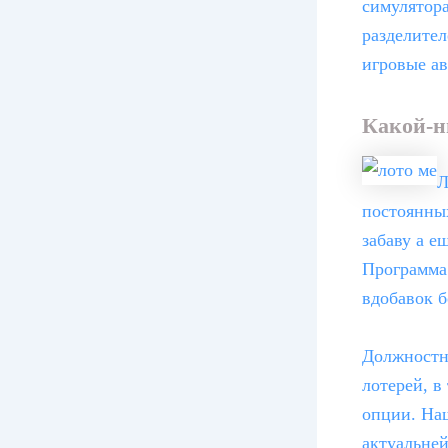
симулятора
разделител
игровые ав
Какой-н
Л
постоянны
забаву а 
Программа
вдобавок б
Должностно
лотерей, в
опции. Наш
актуальне