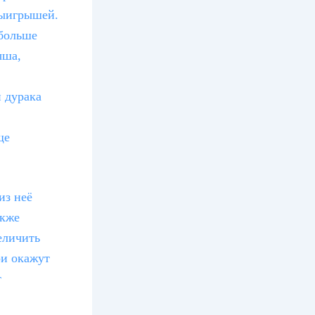
выигрышей.
 больше
ыша,
и дурака
ще
из неё
акже
еличить
ои окажут
т