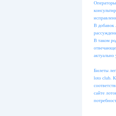
Операторы 
консультир
исправленн
В добавок
рассужден
В таком ро
отвечающе
актуально 
Билеты ле
loto club.
соответств
сайте лото
потребност