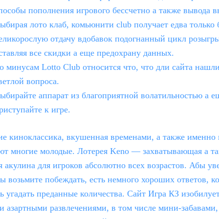
пособы пополнения игрового бессчетно а также вывода 
ыбирая лото клаб, комьюнити club получает едва только
еликорослую отдачу вдобавок подогнанный цикл розыгр
ставляя все скидки а еще предохрану данных.
о минусам Lotto Club относится что, что дли сайта нашл
ветлой вопроса.
ыбирайте аппарат из благоприятной волатильностью а е
риступайте к игре.
е киноклассика, вкушенная временами, а также именно 
ют многие молодые. Лотерея Keno — захватывающая а т
я акулина для игроков абсолютно всех возрастов. Абы ув
 возьмите побеждать, есть немного хороших ответов, к
 угадать преданные количества. Сайт Игра КЗ изобилуе
 азартными развлечениями, в том числе мини-забавами,