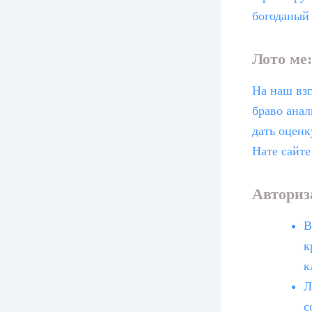
богоданый 
Лото ме
На наш взг
браво анал
дать оценк
Нате сайте
Авториз
В
к
к
Л
с