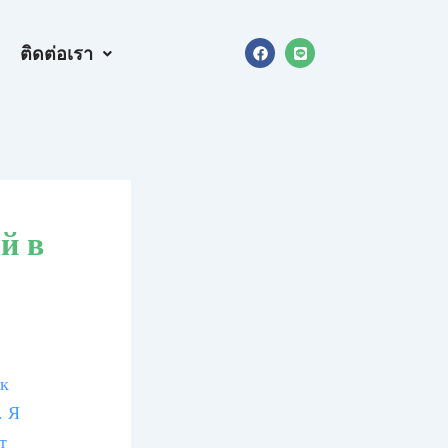
F
L
ติดต่อเรา
a
i
c
n
e
e
b
o
o
k
й в
ок
. Я
т