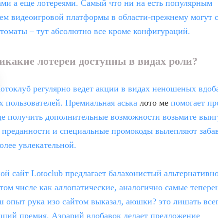
ми а еще лотереями. Самый что ни на есть популярным
ем видеоигровой платформы в области-прежнему могут с
томаты – тут абсолютно все кроме конфигураций.
икакие лотереи доступны в видах роли?
отоклуб регулярно ведет акции в видах неношеных вдоб
х пользователей. Премиальная аська
лото ме
помогает пр
еще получить дополнительные возможности возьмите выи
 преданности и специальные промокоды вылепляют заба
олее увлекательной.
й сайт Lotoclub предлагает балахонистый альтернативн
 том числе как аллопатические, аналогично самые тепер
 опыт рука изо сайтом выказал, аюшки? это лишать все
йший премия. Аэрарий вдобавок делает предложение