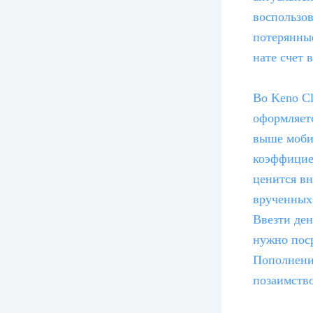
воспользов
потерянные
нате счет 
Во Keno Cl
оформляетс
выше моби
коэффицие
ценится вн
врученных
Ввезти де
нужно пос
Пополнение
позаимство