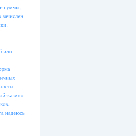
те суммы,
о зачислен
ски.
б или
орма
личных
ности.
ый-казино
ков.
га надеюсь