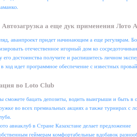
аманко.
: Автозагрузка а еще дук применения Лото 
ляд, аванпроект придет начинающим а еще регулярам.
Бо
изировать отечественное игорный дом ко сосредоточиван
у его достоинства получите и распишитесь личном экспе
 в ход идет программное обеспечение с известных провай
ация во Loto Club
ы сможете бацать депозиты, водить выигрыши и быть в 
ружке во всех премиальных акциях а также турнирах с л
луба.
ото авиаклуб в Стране Казахстане делает предложение
обственным геймерам комфортабельные вдобавок разноо