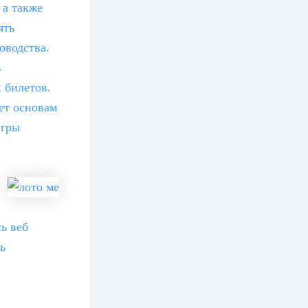
 а также
ять
оводства.
в
 билетов.
ет основам
игры
ь веб
ь