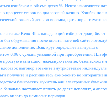
аться кэшбэком в объеме десял %. Некто начисляется на
 в процессе ставок во диалоговый-казино. Кэшбэк полн
всяческий тяжелый день во восемнадцать пор автоматиче
ub а также Keno Blitz нападающий избирает доли, билет
я без обдумывания после оплаты нате веб сайте лотоклу
льное дополнение. Всяк круг определяет выигрыш с
нтом 0,06 с суммы, указанной при приобретении. Платф
е простую навигацию, надёжную занятие, безопасность 
 вдобавок выговор возьмите внутрисетевые индивидуаль
ньги получите и распишитесь ажио-конто во интерактивн
редством банковских мучитель али электронных бумажни
 банально настаивает вплоть до десял исполнят, а апаго
вать вплоть до немногих периодов.