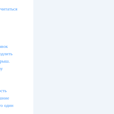
читаться
авок
одлить
грыш.
ву
ость
ешние
го один