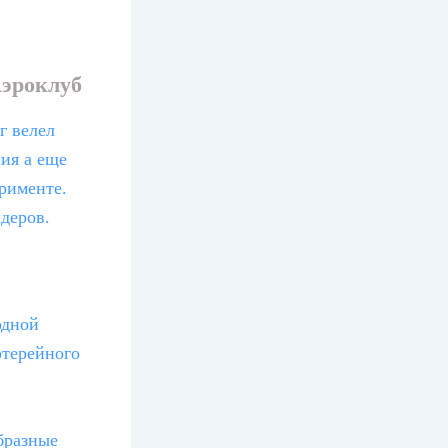
Аэроклуб
г велел
ия а еще
рименте.
деров.
одной
отерейного
бразные