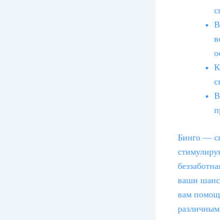
с
В
в
о
К
с
В
п
Бинго — си
стимулиру
беззаботна
ваши шансы
вам помощь
различными