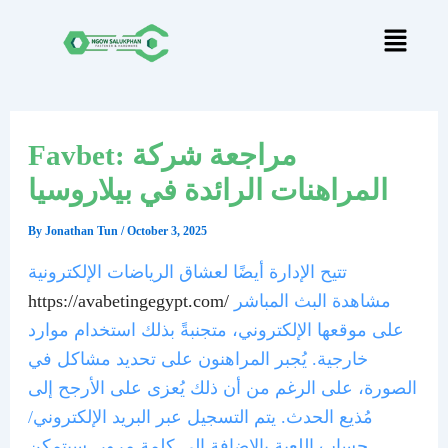
Skip
Post
to
navigation
content
Favbet: مراجعة شركة
المراهنات الرائدة في بيلاروسيا
By
Jonathan Tun
/
October 3, 2025
تتيح الإدارة أيضًا لعشاق الرياضات الإلكترونية
مشاهدة البث المباشر
https://avabetingegypt.com/
على موقعها الإلكتروني، متجنبةً بذلك استخدام موارد
خارجية. يُجبر المراهنون على تحديد مشاكل في
الصورة، على الرغم من أن ذلك يُعزى على الأرجح إلى
مُذيع الحدث. يتم التسجيل عبر البريد الإلكتروني/
حساب اللعبة بالإضافة إلى كلمة مرور. سيتمكن