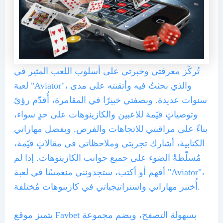
تُركّز معرفتي وخبرتي على أسلوب اللعب المثير في
لعبة "Aviator"، والذي بحثتُ فيه وأتقنته على مدى
سنوات عديدة. وبصفتي خبيرًا في المقامرة، أُقدّم رؤىً
وتوصياتٍ قيّمة للاعبين والكازينوهات على حدٍ سواء،
بناءً على مراقبتي للاتجاهات والفرص. وبفضل مهاراتي
الكتابية، أشارك تجربتي وملاحظاتي في مقالاتٍ قيّمة،
مُسلّطةً الضوء على جميع جوانب الكازينوهات. إذا لم
أفهم أو أكتب، ستجدونني منغمسًا في لعبة "Aviator"،
أُختبر مهاراتي واستراتيجياتي في كازينوهات مُختلفة.
يتميز موقع Favbet بسهولة التصفح، ويضم مجموعة