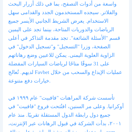
واسعة من أدوات التصفح، بما في ذلك أزرار البحث
والفلاتر. سيجده المستخدمون الجدد والقدامى سهل
الاستخدام. يعرض الشريط الجانبي الأيسر جميع
الرياضات والدوريات المتاحة، بينما تجد على اليمين
قسم "الأسئلة الشائعة". تجد مقدمة التذاكر في أعلى
الصفحة، وزرا "التسجيل" و"تسجيل الدخول" في
الزاوية العلوية اليمنى. يمكن للاعبين وضع رهاناتهم
على 31 سوقًا متاحًا لرياضات السيارات المفضلة
لديهم. تُعالج Favbet عمليات الإيداع والسحب من خلال
خيارات دفع متنوعة.
تأسست شركة المراهنات "فافبيت" عام ١٩٩٩ في
أوكرانيا. وعلى مر السنين، افتُتحت فروع "فافبيت" في
جميع دول رابطة الدول المستقلة تقريبًا. منذ عام
٢٠٠١، بدأت الشركة في قبول الرهانات عبر الإنترنت،