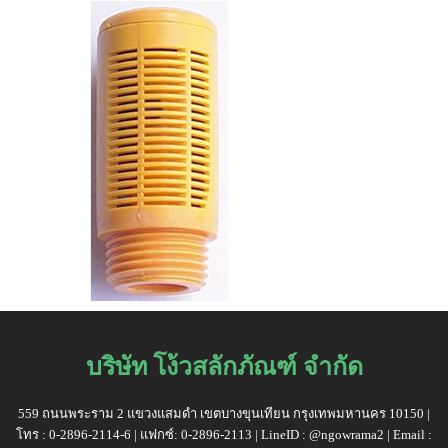
บริษัท โง้วสลักภัณฑ์ จำกัด
559 ถนนพระราม 2 แขวงแสมดำ เขตบางขุนเทียน กรุงเทพมหานคร 10150 |
โทร : 0-2896-2114-6 | แฟกซ์: 0-2896-2113 | LineID : @ngowrama2 | Email :