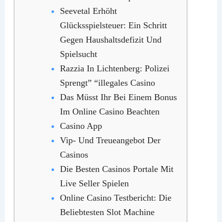
Seevetal Erhöht
Glücksspielsteuer: Ein Schritt
Gegen Haushaltsdefizit Und
Spielsucht
Razzia In Lichtenberg: Polizei
Sprengt” “illegales Casino
Das Müsst Ihr Bei Einem Bonus
Im Online Casino Beachten
Casino App
Vip- Und Treueangebot Der
Casinos
Die Besten Casinos Portale Mit
Live Seller Spielen
Online Casino Testbericht: Die
Beliebtesten Slot Machine