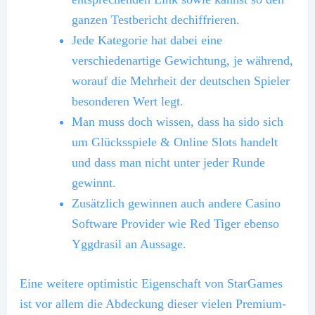
ganzen Testbericht dechiffrieren.
Jede Kategorie hat dabei eine
verschiedenartige Gewichtung, je während,
worauf die Mehrheit der deutschen Spieler
besonderen Wert legt.
Man muss doch wissen, dass ha sido sich
um Glücksspiele & Online Slots handelt
und dass man nicht unter jeder Runde
gewinnt.
Zusätzlich gewinnen auch andere Casino
Software Provider wie Red Tiger ebenso
Yggdrasil an Aussage.
Eine weitere optimistic Eigenschaft von StarGames
ist vor allem die Abdeckung dieser vielen Premium-