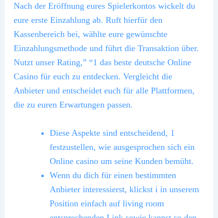
Nach der Eröffnung eures Spielerkontos wickelt du
eure erste Einzahlung ab. Ruft hierfür den
Kassenbereich bei, wählte eure gewünschte
Einzahlungsmethode und führt die Transaktion über.
Nutzt unser Rating,” “1 das beste deutsche Online
Casino für euch zu entdecken. Vergleicht die
Anbieter und entscheidet euch für alle Plattformen,
die zu euren Erwartungen passen.
Diese Aspekte sind entscheidend, 1
festzustellen, wie ausgesprochen sich ein
Online casino um seine Kunden bemüht.
Wenn du dich für einen bestimmten
Anbieter interessierst, klickst i in unserem
Position einfach auf living room
entsprechenden Link sowie kannst so den