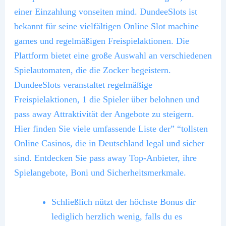
einer Einzahlung vonseiten mind. DundeeSlots ist
bekannt für seine vielfältigen Online Slot machine
games und regelmäßigen Freispielaktionen. Die
Plattform bietet eine große Auswahl an verschiedenen
Spielautomaten, die die Zocker begeistern.
DundeeSlots veranstaltet regelmäßige
Freispielaktionen, 1 die Spieler über belohnen und
pass away Attraktivität der Angebote zu steigern.
Hier finden Sie viele umfassende Liste der” “tollsten
Online Casinos, die in Deutschland legal und sicher
sind. Entdecken Sie pass away Top-Anbieter, ihre
Spielangebote, Boni und Sicherheitsmerkmale.
Schließlich nützt der höchste Bonus dir
lediglich herzlich wenig, falls du es