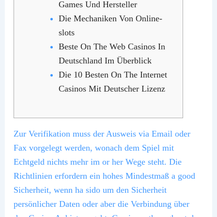
Games Und Hersteller
Die Mechaniken Von Online-
slots
Beste On The Web Casinos In
Deutschland Im Überblick
Die 10 Besten On The Internet
Casinos Mit Deutscher Lizenz
Zur Verifikation muss der Ausweis via Email oder
Fax vorgelegt werden, wonach dem Spiel mit
Echtgeld nichts mehr im or her Wege steht. Die
Richtlinien erfordern ein hohes Mindestmaß a good
Sicherheit, wenn ha sido um den Sicherheit
persönlicher Daten oder aber die Verbindung über