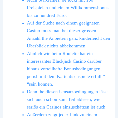
Auch StarGames. de lockt mit 100
Freispielen und einem Willkommensbonus
bis zu hundred Euro.
Auf der Suche nach einem geeigneten
Casino muss man bei dieser grossen
Anzahl the Anbietern ganz kinderleicht den
Überblick nichts abbekommen.
Ähnlich wie beim Roulette hat ein
interessantes Blackjack Casino darüber
hinaus vorteilhafte Bonusbedingungen,
perish mit dem Kartentischspiele erfüllt”
“sein können.
Denn the diesen Umsatzbedingungen lässt
sich auch schon zum Teil ablesen, wie
seriös ein Casinos einzuschätzen ist auch.
Außerdem zeigt jeder Link zu einem