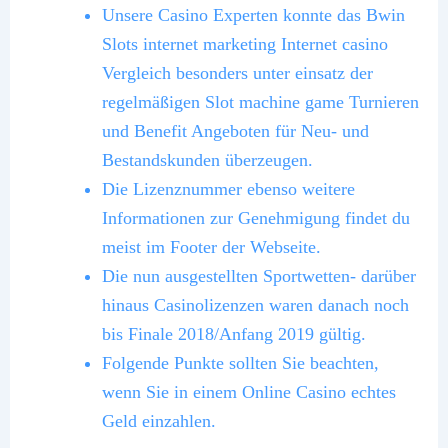
Unsere Casino Experten konnte das Bwin
Slots internet marketing Internet casino
Vergleich besonders unter einsatz der
regelmäßigen Slot machine game Turnieren
und Benefit Angeboten für Neu- und
Bestandskunden überzeugen.
Die Lizenznummer ebenso weitere
Informationen zur Genehmigung findet du
meist im Footer der Webseite.
Die nun ausgestellten Sportwetten- darüber
hinaus Casinolizenzen waren danach noch
bis Finale 2018/Anfang 2019 gültig.
Folgende Punkte sollten Sie beachten,
wenn Sie in einem Online Casino echtes
Geld einzahlen.