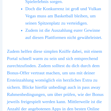
Spielerlebnis sorgen.
Doch die Konkurrenz ist groß und Vulkan
Vegas muss am Basketball bleiben, um
seinen Spitzenplatz zu verteidigen.
Zudem ist die Auszahlung eurer Gewinne
auf diesen Plattformen nicht gewährleistet.
Zudem helfen diese simplen Kniffe dabei, mit einem
Portal schnell warm zu sein und sich entsprechend
zurechtzufinden. Zudem solltest du dich durch dem
Bonus-Offer vertraut machen, um uns mit deiner
Ersteinzahlung womöglich ein herzliches Extra zu
sichern. Blicke hierfür unbedingt auch in pass away
Rahmenbedingungen, um über prüfen, wie der Bonus
jeweils freigespielt werden kann. Mittlerweile ist die
Anzahl der angebotenen Apps in den besten Online