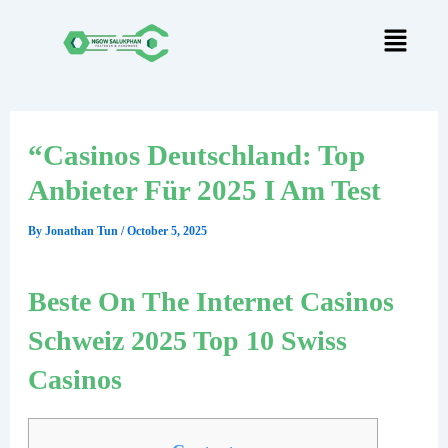
Skip
Post
to
navigation
content
“Casinos Deutschland: Top
Anbieter Für 2025 I Am Test
By
Jonathan Tun
/
October 5, 2025
Beste On The Internet Casinos
Schweiz 2025 Top 10 Swiss
Casinos