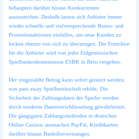
behaupten darüber hinaus Konkurrenten
auszustechen. Deshalb lassen sich Anbieter immer
wieder schnelle und vielversprechende Bonus- und
Promotionaktionen einfallen, um neue Kunden zu
locken ebenso von sich zu überzeugen. Die Franchise
für die Anbieter wird von jeder Eidgenössischen
Spielbankenkommission ESBK in Bern vergeben.
Der eingezahlte Betrag kann sofort genutzt werden,
was pass away Spielbereitschaft erhöht. Die
Sicherheit der Zahlungsdaten der Spieler werden
durch moderne Datenverschlüsselung gewährleistet.
Die gängigsten Zahlungsmethoden in deutschen
Online Casinos ausmachen PayPal, Kreditkarten
darüber hinaus Banküberweisungen.