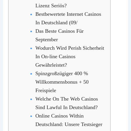
Lizenz Seriös?
Bestbewertete Internet Casinos
In Deutschland (09/
Das Beste Casinos Für
September
Wodurch Wird Perish Sicherheit
In On-line Casinos
Gewährleistet?
Spinzgroßzügiger 400 %
Willkommensbonus + 50
Freispiele
Welche On The Web Casinos
Sind Lawful In Deutschland?
Online Casinos Within
Deutschland: Unsere Testsieger