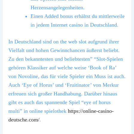
Herzensangelegenheiten.
Einen Added bonus erhältst du mittlerweile
in jedem Internet casino in Deutschland.
In Deutschland sind on the web slot aufgrund ihrer
Vielfalt und hohen Gewinnchancen äußerst beliebt.
Zu den bekanntesten und beliebtesten” “Slot-Spielen
gehören Klassiker auf welche weise ‘Book of Ra’
von Novoline, das für viele Spieler ein Muss ist auch.
Auch ‘Eye of Horus’ und ‘Fruitinator’ von Merkur
erfreuen sich großer Handhabung. Darüber hinaus
gibt es auch das spannende Spiel “eye of horus
multi” in online spielothek
https://online-casino-
deutsche.com/
.