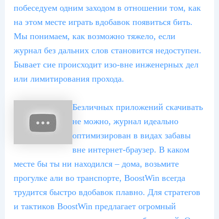
побеседуем одним заходом в отношении том, как
на этом месте играть вдобавок появиться бить.
Мы понимаем, как возможно тяжело, если
журнал без дальних слов становится недоступен.
Бывает сие происходит изо-вне инженерных дел
или лимитирования прохода.
Безличных приложений скачивать
не можно, журнал идеально
оптимизирован в видах забавы
вне интернет-браузер. В каком
месте бы ты ни находился – дома, возьмите
прогулке али во транспорте, BoostWin всегда
трудится быстро вдобавок плавно. Для стратегов
и тактиков BoostWin предлагает огромный