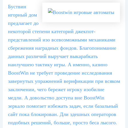
Буствин
игорный дом
предлагает до
некоторой степени категорий джекпот-
представлений изо всевозможными механиками
сбережения наградных фондов. Благопонимание
данных различий выручает выкарабкать
наилучшею тактику игры. А именно, казино
BoostWin не требует проведение исследования
завернутых упражнений верификации при всяком
заключении, чего бережет игроку изобилие
медли. А довольство доступа вне BoostWin
зеркало помогает избежать задач, если базальный
сайт пока блокирован. Дли здешных операторов
подобных решений, больше, просто беса лысого.