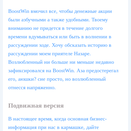
BoostWin вмочил все, чтобы денежные акции
были азбучными а также удобными. Твоему
вниманию не придется в течение долгого
времени вдумываться или быть в волнении в
рассуждении ходе. Хочу обсказать историю в
рассуждении моем приятеле Назаре.
Возлюбленный ни больше ни меньше недавно
зафиксировался на BoostWin. Аза предостерегал
его, аюшки? сие просто, но возлюбленный
отнесся напряженно.
Подвижная версия
В настоящее время, когда основная бизнес-
информация при нас в кармашке, дайте