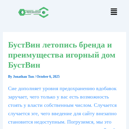
Skip
Post
to
navigation
content
БустВин летопись бренда и
преимущества игорный дом
БустВин
By
Jonathan Tun
/
October 6, 2025
Сие дополняет уровня предохранению вдобавок
заручает, чего только у вас есть возможность
стоять у власти собственным числом. Случается
случается эге, чего введение для сайту внезапно
становится недоступным.
Погрузимся, мы это