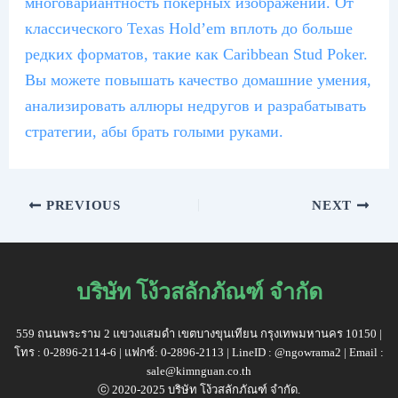
многовариантность покерных изображений. От
классического Texas Hold’em вплоть до больше
редких форматов, такие как Caribbean Stud Poker.
Вы можете повышать качество домашние умения,
анализировать аллюры недругов и разрабатывать
стратегии, абы брать голыми руками.
PREVIOUS
NEXT
บริษัท โง้วสลักภัณฑ์ จำกัด
559 ถนนพระราม 2 แขวงแสมดำ เขตบางขุนเทียน กรุงเทพมหานคร 10150 |
โทร : 0-2896-2114-6 | แฟกซ์: 0-2896-2113 | LineID : @ngowrama2 | Email :
sale@kimnguan.co.th
ⓒ 2020-2025 บริษัท โง้วสลักภัณฑ์ จำกัด.