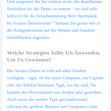
Und vergessen Sie bei weitem nicht, die detaillierten
Statistiken bei der Demo zu nutzen – sie sind sehr
hilfreich für die Feinabstimmung Ihrer Spieltaktik.
Im Aviator-Demomodus” “können Sie genau wie in
der Echtgeldversion auf die Wetten und Autobett
Schaltflächen zugreifen.
Welche Strategien Sollte Ich Anwenden,
Um Zu Gewinnen?
Die Aviator-Demo ist echt auf allen Geräten
verfügbar – egal, ob Sie einen Computer, ein Capsule
oder ein Telefon benutzen. Egal, wo Sie sind, Sie
können den Nervenkitzel von Aviator jetzt genießen.
Auch wenn die mobile Type gut funktioniert,
offeriert der größere Monitor auf Computern viele