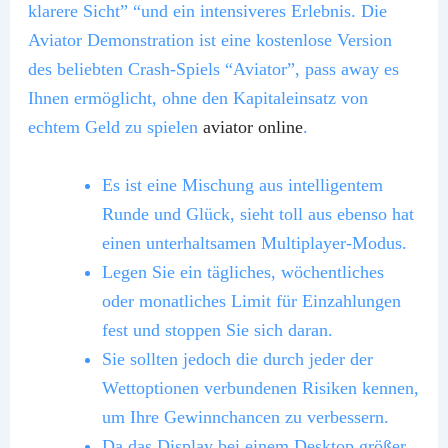
klarere Sicht” “und ein intensiveres Erlebnis. Die
Aviator Demonstration ist eine kostenlose Version
des beliebten Crash-Spiels “Aviator”, pass away es
Ihnen ermöglicht, ohne den Kapitaleinsatz von
echtem Geld zu spielen
aviator online
.
Es ist eine Mischung aus intelligentem
Runde und Glück, sieht toll aus ebenso hat
einen unterhaltsamen Multiplayer-Modus.
Legen Sie ein tägliches, wöchentliches
oder monatliches Limit für Einzahlungen
fest und stoppen Sie sich daran.
Sie sollten jedoch die durch jeder der
Wettoptionen verbundenen Risiken kennen,
um Ihre Gewinnchancen zu verbessern.
Da das Display bei einem Desktop größer