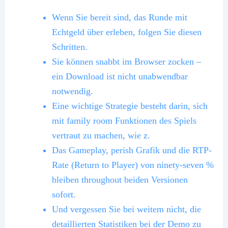
Wenn Sie bereit sind, das Runde mit
Echtgeld über erleben, folgen Sie diesen
Schritten.
Sie können snabbt im Browser zocken –
ein Download ist nicht unabwendbar
notwendig.
Eine wichtige Strategie besteht darin, sich
mit family room Funktionen des Spiels
vertraut zu machen, wie z.
Das Gameplay, perish Grafik und die RTP-
Rate (Return to Player) von ninety-seven %
bleiben throughout beiden Versionen
sofort.
Und vergessen Sie bei weitem nicht, die
detaillierten Statistiken bei der Demo zu