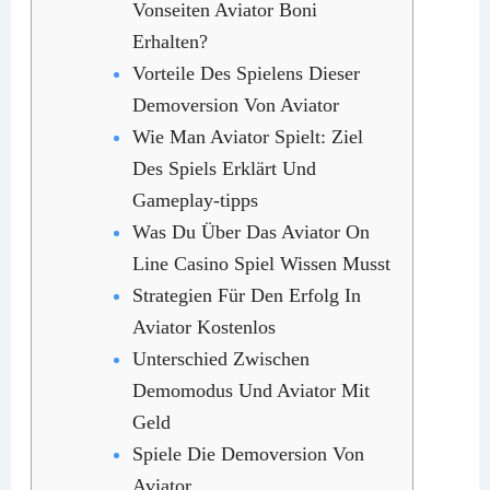
Vonseiten Aviator Boni
Erhalten?
Vorteile Des Spielens Dieser
Demoversion Von Aviator
Wie Man Aviator Spielt: Ziel
Des Spiels Erklärt Und
Gameplay-tipps
Was Du Über Das Aviator On
Line Casino Spiel Wissen Musst
Strategien Für Den Erfolg In
Aviator Kostenlos
Unterschied Zwischen
Demomodus Und Aviator Mit
Geld
Spiele Die Demoversion Von
Aviator