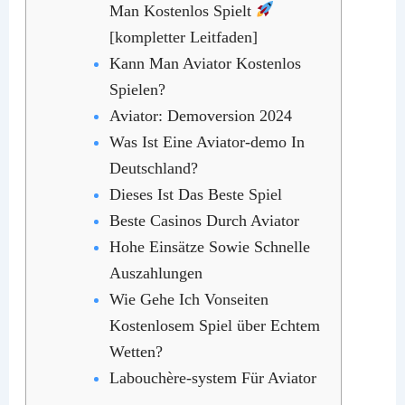
Man Kostenlos Spielt
[kompletter Leitfaden]
Kann Man Aviator Kostenlos
Spielen?
Aviator: Demoversion 2024
Was Ist Eine Aviator-demo In
Deutschland?
Dieses Ist Das Beste Spiel
Beste Casinos Durch Aviator
Hohe Einsätze Sowie Schnelle
Auszahlungen
Wie Gehe Ich Vonseiten
Kostenlosem Spiel über Echtem
Wetten?
Labouchère-system Für Aviator