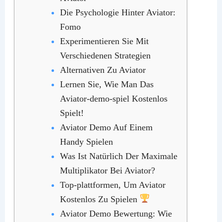
Die Psychologie Hinter Aviator:
Fomo
Experimentieren Sie Mit
Verschiedenen Strategien
Alternativen Zu Aviator
Lernen Sie, Wie Man Das
Aviator-demo-spiel Kostenlos
Spielt!
Aviator Demo Auf Einem
Handy Spielen
Was Ist Natürlich Der Maximale
Multiplikator Bei Aviator?
Top-plattformen, Um Aviator
Kostenlos Zu Spielen
Aviator Demo Bewertung: Wie