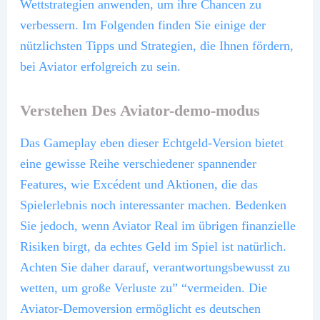
Wettstrategien anwenden, um ihre Chancen zu
verbessern. Im Folgenden finden Sie einige der
nützlichsten Tipps und Strategien, die Ihnen fördern,
bei Aviator erfolgreich zu sein.
Verstehen Des Aviator-demo-modus
Das Gameplay eben dieser Echtgeld-Version bietet
eine gewisse Reihe verschiedener spannender
Features, wie Excédent und Aktionen, die das
Spielerlebnis noch interessanter machen. Bedenken
Sie jedoch, wenn Aviator Real im übrigen finanzielle
Risiken birgt, da echtes Geld im Spiel ist natürlich.
Achten Sie daher darauf, verantwortungsbewusst zu
wetten, um große Verluste zu” “vermeiden. Die
Aviator-Demoversion ermöglicht es deutschen