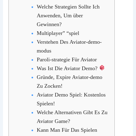
Welche Strategien Sollte Ich
Anwenden, Um über
Gewinnen?
Multiplayer” “spiel
Verstehen Des Aviator-demo-
modus
Paroli-strategie Für Aviator
Was Ist Die Aviator Demo?
Gründe, Expire Aviator-demo
Zu Zocken!
Aviator Demo Spiel: Kostenlos
Spielen!
Welche Alternativen Gibt Es Zu
Aviator Game?
Kann Man Für Das Spielen