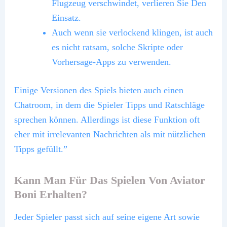
Flugzeug verschwindet, verlieren Sie Den
Einsatz.
Auch wenn sie verlockend klingen, ist auch
es nicht ratsam, solche Skripte oder
Vorhersage-Apps zu verwenden.
Einige Versionen des Spiels bieten auch einen
Chatroom, in dem die Spieler Tipps und Ratschläge
sprechen können. Allerdings ist diese Funktion oft
eher mit irrelevanten Nachrichten als mit nützlichen
Tipps gefüllt.”
Kann Man Für Das Spielen Von Aviator
Boni Erhalten?
Jeder Spieler passt sich auf seine eigene Art sowie