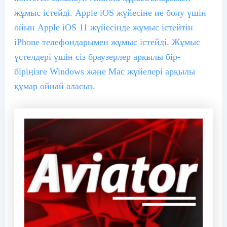
жұмыс істейді. Apple iOS жүйесіне ие болу үшін
ойын Apple iOS 11 жүйесінде жұмыс істейтін
iPhone телефондарымен жұмыс істейді. Жұмыс
үстелдері үшін сіз браузерлер арқылы бір-
біріңізге Windows және Mac жүйелері арқылы
құмар ойнай аласыз.