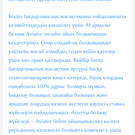
Біздің бағдарламалық жасақтаманы пайдаланғысы
келмейтіндердің көпшілігі үшін AI арқылы
балама Aviator онлайн ойын болжағышын
кездестіріңіз. Олар сондай-ақ болжамдарды
уақтылы жасай алмайды, содан кейін қателер
үшін көп орын қалдырады. Кейбір басқа
бағдарламалық жасақтама әртүрлі басқа
технологиялармен көңіл көтереді, бірақ олардың
ешқайсысы 100% дұрыс болмауы мүмкін.
Бақылау болыңыз, шынайы болыңыз және
әрқашан олардың казино әкелетін қауіпсіз ставка
жүйелерін пайдаланыңыз. Апатты болжау
жүйелері – Aviator бейне ойынының кез келген
раундының нәтижесін болжауға көмектесу үшін