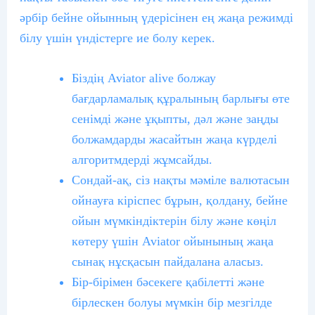
әрбір бейне ойынның үдерісінен ең жаңа режимді
білу үшін үндістерге ие болу керек.
Біздің Aviator alive болжау
бағдарламалық құралының барлығы өте
сенімді және ұқыпты, дәл және заңды
болжамдарды жасайтын жаңа күрделі
алгоритмдерді жұмсайды.
Сондай-ақ, сіз нақты мәміле валютасын
ойнауға кіріспес бұрын, қолдану, бейне
ойын мүмкіндіктерін білу және көңіл
көтеру үшін Aviator ойынының жаңа
сынақ нұсқасын пайдалана аласыз.
Бір-бірімен бәсекеге қабілетті және
бірлескен болуы мүмкін бір мезгілде