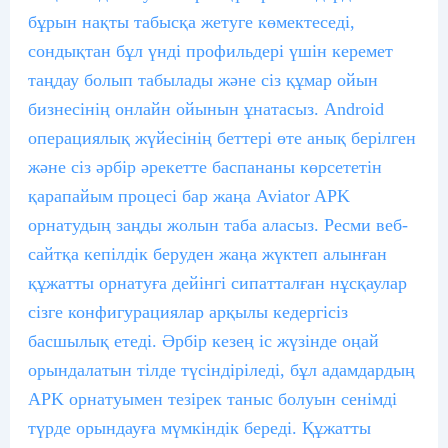
бұрын нақты табысқа жетуге көмектеседі,
сондықтан бұл үнді профильдері үшін керемет
таңдау болып табылады және сіз құмар ойын
бизнесінің онлайн ойынын ұнатасыз. Android
операциялық жүйесінің беттері өте анық берілген
және сіз әрбір әрекетте баспананы көрсететін
қарапайым процесі бар жаңа Aviator APK
орнатудың заңды жолын таба аласыз. Ресми веб-
сайтқа кепілдік беруден жаңа жүктеп алынған
құжатты орнатуға дейінгі сипатталған нұсқаулар
сізге конфигурациялар арқылы кедергісіз
басшылық етеді. Әрбір кезең іс жүзінде оңай
орындалатын тілде түсіндіріледі, бұл адамдардың
APK орнатуымен тезірек таныс болуын сенімді
түрде орындауға мүмкіндік береді. Құжатты