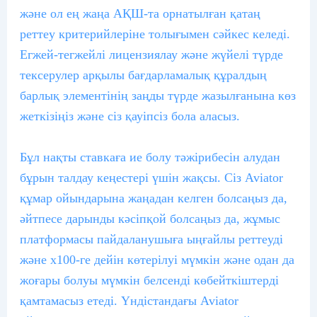
және ол ең жаңа АҚШ-та орнатылған қатаң
реттеу критерийлеріне толығымен сәйкес келеді.
Егжей-тегжейлі лицензиялау және жүйелі түрде
тексерулер арқылы бағдарламалық құралдың
барлық элементінің заңды түрде жазылғанына көз
жеткізіңіз және сіз қауіпсіз бола аласыз.
Бұл нақты ставкаға ие болу тәжірибесін алудан
бұрын талдау кеңестері үшін жақсы. Сіз Aviator
құмар ойындарына жаңадан келген болсаңыз да,
әйтпесе дарынды кәсіпқой болсаңыз да, жұмыс
платформасы пайдаланушыға ыңғайлы реттеуді
және x100-ге дейін көтерілуі мүмкін және одан да
жоғары болуы мүмкін белсенді көбейткіштерді
қамтамасыз етеді. Үндістандағы Aviator