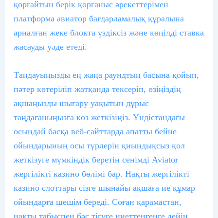
қорғайтын берік қорғаныс әрекеттерімен
платформа авиатор бағдарламалық құралына
арналған жеке блокта үздіксіз және көңілді ставка
жасауды уәде етеді.
Таңдауыңызды ең жаңа раундтың басына қойып,
пәтер көтеріліп жатқанда тексеріп, өзіңіздің
ақшаңызды шығару уақытын дұрыс
таңдағаныңызға көз жеткізіңіз. Үндістандағы
осындай басқа веб-сайттарда апатты бейне
ойындарының осы түрлерін қиындықсыз қол
жеткізуге мүмкіндік беретін сенімді Aviator
жергілікті казино бөлімі бар. Нақты жергілікті
казино слоттары сізге шынайы ақшаға ие құмар
ойындарға шешім береді. Соған қарамастан,
нақты табыспен бәс тігуге ниеттенгенге дейін