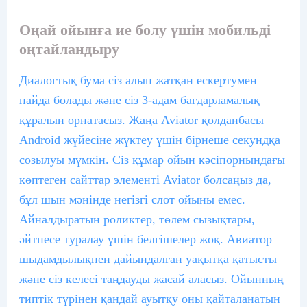
Оңай ойынға ие болу үшін мобильді
оңтайландыру
Диалогтық бума сіз алып жатқан ескертумен
пайда болады және сіз 3-адам бағдарламалық
құралын орнатасыз. Жаңа Aviator қолданбасы
Android жүйесіне жүктеу үшін бірнеше секундқа
созылуы мүмкін. Сіз құмар ойын кәсіпорнындағы
көптеген сайттар элементі Aviator болсаңыз да,
бұл шын мәнінде негізгі слот ойыны емес.
Айналдыратын роликтер, төлем сызықтары,
әйтпесе туралау үшін белгішелер жоқ. Авиатор
шыдамдылықпен дайындалған уақытқа қатысты
және сіз келесі таңдауды жасай аласыз. Ойынның
типтік түрінен қандай ауытқу оны қайталанатын