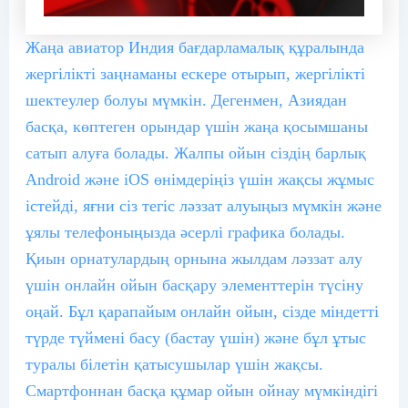
Жаңа авиатор Индия бағдарламалық құралында
жергілікті заңнаманы ескере отырып, жергілікті
шектеулер болуы мүмкін. Дегенмен, Азиядан
басқа, көптеген орындар үшін жаңа қосымшаны
сатып алуға болады. Жалпы ойын сіздің барлық
Android және iOS өнімдеріңіз үшін жақсы жұмыс
істейді, яғни сіз тегіс ләззат алуыңыз мүмкін және
ұялы телефоныңызда әсерлі графика болады.
Қиын орнатулардың орнына жылдам ләззат алу
үшін онлайн ойын басқару элементтерін түсіну
оңай. Бұл қарапайым онлайн ойын, сізде міндетті
түрде түймені басу (бастау үшін) және бұл ұтыс
туралы білетін қатысушылар үшін жақсы.
Смартфоннан басқа құмар ойын ойнау мүмкіндігі