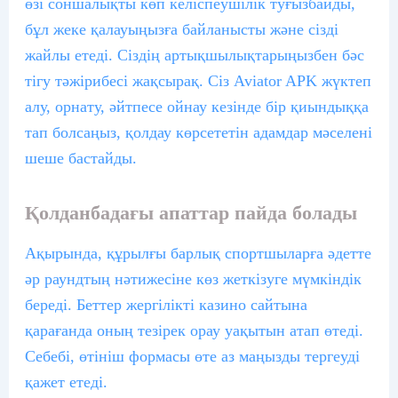
өзі соншалықты көп келіспеушілік туғызбайды,
бұл жеке қалауыңызға байланысты және сізді
жайлы етеді. Сіздің артықшылықтарыңызбен бәс
тігу тәжірибесі жақсырақ.
Сіз Aviator APK жүктеп
алу, орнату, әйтпесе ойнау кезінде бір қиындыққа
тап болсаңыз, қолдау көрсететін адамдар мәселені
шеше бастайды.
Қолданбадағы апаттар пайда болады
Ақырында, құрылғы барлық спортшыларға әдетте
әр раундтың нәтижесіне көз жеткізуге мүмкіндік
береді. Беттер жергілікті казино сайтына
қарағанда оның тезірек орау уақытын атап өтеді.
Себебі, өтініш формасы өте аз маңызды тергеуді
қажет етеді.