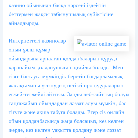
казино ойынынан басқа нәрсені іздейтін
беттермен жақсы табынушылық сүйіктісіне
айналдырды.
Интернеттегі казинолар
оның ұялы құмар
ойындарына арналған қолданбаларын құруда
қарапайым қолданушыға ыңғайлы болады. Мен
сізге бастауға мүмкіндік беретін бағдарламалық
жасақтаманы ұсынудың негізгі процедураларын
егжей-тегжейлі айттым. Заңды веб-сайттың болуы
таңғажайып ойындардан ләззат алуы мүмкін, бәс
тігуге және ақша табуға болады. Егер сіз онлайн
ойын қолданбасында жаңа болсаңыз, кез келген
жерде, кез келген уақытта қолдану және ләззат