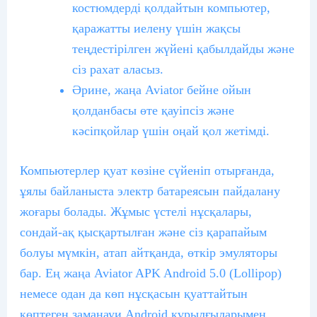
костюмдерді қолдайтын компьютер,
қаражатты иелену үшін жақсы
теңдестірілген жүйені қабылдайды және
сіз рахат аласыз.
Әрине, жаңа Aviator бейне ойын
қолданбасы өте қауіпсіз және
кәсіпқойлар үшін оңай қол жетімді.
Компьютерлер қуат көзіне сүйеніп отырғанда,
ұялы байланыста электр батареясын пайдалану
жоғары болады. Жұмыс үстелі нұсқалары,
сондай-ақ қысқартылған және сіз қарапайым
болуы мүмкін, атап айтқанда, өткір эмуляторы
бар. Ең жаңа Aviator APK Android 5.0 (Lollipop)
немесе одан да көп нұсқасын қуаттайтын
көптеген заманауи Android құрылғыларымен