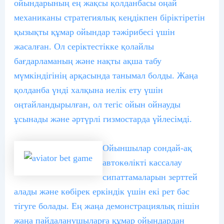
ойындарының ең жақсы қолданбасы оңай
механиканы стратегиялық кеңдікпен біріктіретін
қызықты құмар ойындар тәжірибесі үшін
жасалған. Ол серіктестікке қолайлы
бағдарламаның және нақты ақша табу
мүмкіндігінің арқасында танымал болды‌. Жаңа
қолданба үнді халқына иелік ету үшін
оңтайландырылған, ол тегіс ойын ойнауды
ұсынады және әртүрлі гизмостарда үйлесімді.
Ойыншылар сондай-ақ
автокөлікті кассалау
сипаттамаларын зерттей
алады және көбірек еркіндік үшін екі рет бәс
тігуге болады. Ең жаңа демонстрациялық пішін
жаңа пайдаланушыларға құмар ойындардан