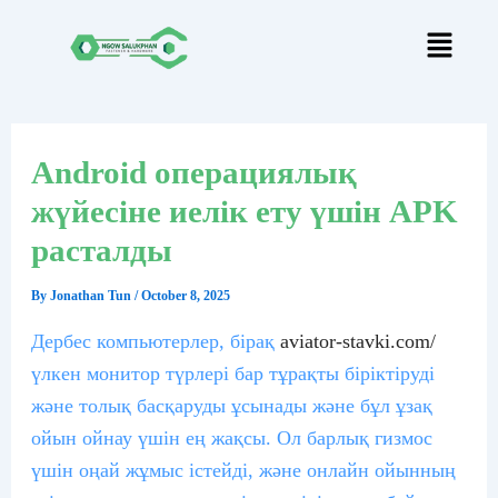
Skip
Post
to
navigation
content
Android операциялық
жүйесіне иелік ету үшін APK
расталды
By
Jonathan Tun
/
October 8, 2025
Дербес компьютерлер, бірақ
aviator-stavki.com/
үлкен монитор түрлері бар тұрақты біріктіруді
және толық басқаруды ұсынады және бұл ұзақ
ойын ойнау үшін ең жақсы. Ол барлық гизмос
үшін оңай жұмыс істейді, және онлайн ойынның