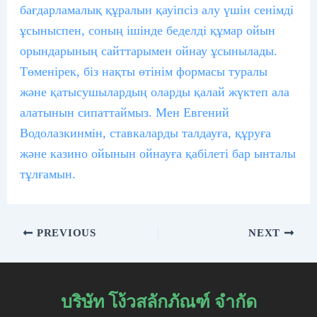
бағдарламалық құралын қауіпсіз алу үшін сенімді
ұсыныспен, соның ішінде беделді құмар ойын
орындарының сайттарымен ойнау ұсынылады.
Төменірек, біз нақты өтінім формасы туралы
және қатысушылардың оларды қалай жүктеп ала
алатынын сипаттаймыз. Мен Евгений
Водолазкинмін, ставкаларды талдауға, құруға
және казино ойынын ойнауға қабілеті бар ынталы
тұлғамын.
PREVIOUS
NEXT
บริษัท โง้วสลักภัณฑ์ จำกัด