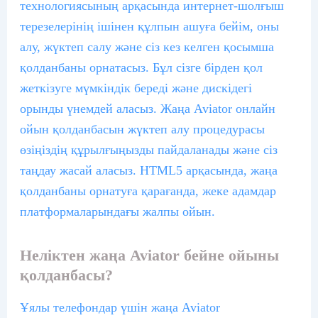
технологиясының арқасында интернет-шолғыш
терезелерінің ішінен құлпын ашуға бейім, оны
алу, жүктеп салу және сіз кез келген қосымша
қолданбаны орнатасыз. Бұл сізге бірден қол
жеткізуге мүмкіндік береді және дискідегі
орынды үнемдей аласыз. Жаңа Aviator онлайн
ойын қолданбасын жүктеп алу процедурасы
өзіңіздің құрылғыңызды пайдаланады және сіз
таңдау жасай аласыз. HTML5 арқасында, жаңа
қолданбаны орнатуға қарағанда, жеке адамдар
платформаларындағы жалпы ойын.
Неліктен жаңа Aviator бейне ойыны
қолданбасы?
Ұялы телефондар үшін жаңа Aviator