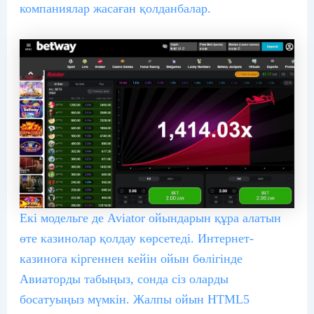
компаниялар жасаған қолданбалар.
Екі модельге де Aviator ойындарын құра алатын
өте казинолар қолдау көрсетеді. Интернет-
казиноға кіргеннен кейін ойын бөлігінде
Авиаторды табыңыз, сонда сіз оларды
босатуыңыз мүмкін. Жалпы ойын HTML5