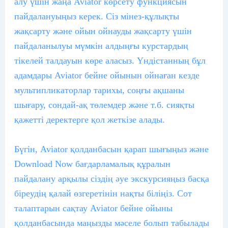
алу үшін жаңа Aviator көрсету функциясын
пайдалануыңыз керек. Сіз мінез-құлықты
жақсарту және ойын ойнауды жақсарту үшін
пайдаланылуы мүмкін алдыңғы курстардың
тікелей талдауын көре аласыз. Үндістанның бұл
адамдары Aviator бейне ойынын ойнаған кезде
мультипликаторлар тарихы, соңғы ақшаны
шығару, сондай-ақ төлемдер және т.б. сияқты
қажетті деректерге қол жеткізе алады.
Бүгін, Aviator қолданбасын қарап шығыңыз және
Download Now бағдарламалық құралын
пайдалану арқылы сіздің әуе экскурсияңыз басқа
біреудің қалай өзгеретінін нақты біліңіз. Сот
талаптарын сақтау Aviator бейне ойыны
қолданбасында маңызды мәселе болып табылады