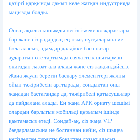
қазіргі қарқынды дамып келе жатқан индустрияда
маңызды болды.
Оның ақылға қонымды негізгі-жеке көзқарастары
бар және сіз радардың ең озық нұсқаларына ие
бола аласыз, адамдар дәлдікке баса назар
аударатын өте тартымды саяхаттық шытырман
оқиғадан ләззат ала алады және сіз жақындайсыз.
Жаңа жауап беретін басқару элементтері жалпы
ойын тәжірибесін арттырады, сондықтан оны
жаңадан бастағандар да, тәжірибелі қатысушылар
да пайдалана алады. Ең жаңа APK орнату шешімі
олардың барлығын мобильді құрылым ішінде
қамтамасыз етеді. Сондай-ақ, сіз жаңа VIP
бағдарламасына ие болғаннан кейін, сіз шыңға
негізделген тұрақты бонустан ләззат аласыз.