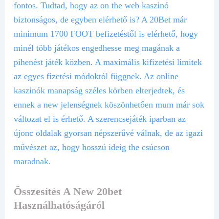
fontos. Tudtad, hogy az on the web kaszinó
biztonságos, de egyben elérhető is? A 20Bet már
minimum 1700 FOOT befizetéstől is elérhető, hogy
minél több játékos engedhesse meg magának a
pihenést játék közben. A maximális kifizetési limitek
az egyes fizetési módoktól függnek. Az online
kaszinók manapság széles körben elterjedtek, és
ennek a new jelenségnek köszönhetően mum már sok
változat el is érhető. A szerencsejáték iparban az
újonc oldalak gyorsan népszerűvé válnak, de az igazi
művészet az, hogy hosszú ideig the csúcson
maradnak.
Összesítés A New 20bet
Használhatóságáról