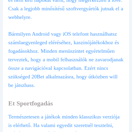
Csak a legjobb minősítésű szoftvergyártók jutnak el a
webhelyre.
Bármilyen Android vagy iOS telefont használhatsz
számlaegyenleged eléréséhez, kaszinójátékokhoz és
fogadásokhoz. Minden menüszintet egyértelműen
terveztek, hogy a mobil felhasználók ne zavarodjanak
össze a navigációval kapcsolatban. Ezért nincs
szükséged 20Bet alkalmazásra, hogy útközben will
be játszhass.
Et Sportfogadás
Természetesen a játékok minden klasszikus verziója
is elérhető. Ha valami egyedit szeretnél tesztelni,