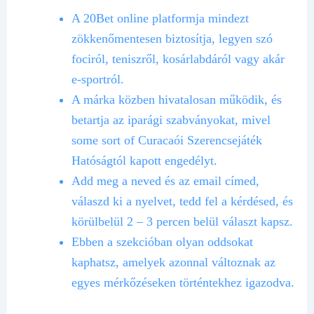
A 20Bet online platformja mindezt
zökkenőmentesen biztosítja, legyen szó
fociról, teniszről, kosárlabdáról vagy akár
e-sportról.
A márka közben hivatalosan működik, és
betartja az iparági szabványokat, mivel
some sort of Curacaói Szerencsejáték
Hatóságtól kapott engedélyt.
Add meg a neved és az email címed,
válaszd ki a nyelvet, tedd fel a kérdésed, és
körülbelül 2 – 3 percen belül választ kapsz.
Ebben a szekcióban olyan oddsokat
kaphatsz, amelyek azonnal változnak az
egyes mérkőzéseken történtekhez igazodva.