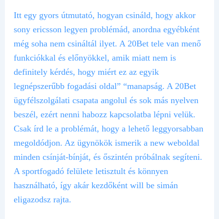
Itt egy gyors útmutató, hogyan csináld, hogy akkor
sony ericsson legyen problémád, anordna egyébként
még soha nem csináltál ilyet. A 20Bet tele van menő
funkciókkal és előnyökkel, amik miatt nem is
definitely kérdés, hogy miért ez az egyik
legnépszerűbb fogadási oldal” “manapság. A 20Bet
ügyfélszolgálati csapata angolul és sok más nyelven
beszél, ezért nenni habozz kapcsolatba lépni velük.
Csak írd le a problémát, hogy a lehető leggyorsabban
megoldódjon. Az ügynökök ismerik a new weboldal
minden csínját-bínját, és őszintén próbálnak segíteni.
A sportfogadó felülete letisztult és könnyen
használható, így akár kezdőként will be simán
eligazodsz rajta.