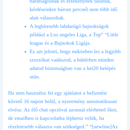
barátságosnak és érzékenynek találtuk,
kérdéseinkre három percnél nem több idő
alatt válaszoltak.
A leghíresebb labdarúgó bajnokságok
például a Los angeles Liga, a Top” “Little
league és a Bajnokok Ligája.
Ez azt jelenti, hogy miközben les a legjobb
szorzókat vadászod, a háttérben minden
adatod biztonságban van a bet20 belépés
után.
Ha nem használsz fel egy ajánlatot a befizetést
követő 16 napon belül, a nyeremény automatikusan
elvész. Az élő chat opcióval azonnal elérheted őket,
de emailben is kapcsolatba léphetsz velük, ha
részletesebb válaszra van szükséged.” “[newline]Az