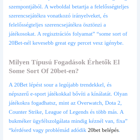
szempontjából. A weboldal betartja a felelősségteljes
szerencsejátékra vonatkozó irányelveket, és
felelősségteljes szerencsejátékra ösztönzi a
játékosokat. A regisztrációs folyamat” “some sort of
20Bet-nél kevesebb great egy percet vesz igénybe.
Milyen Típusú Fogadások Érhetők El
Some Sort Of 20bet-en?
A 20Bet lépést sour a legújabb trendekkel, és
népszerű e-sport játékokkal bővíti a kínálatát. Olyan
játékokra fogadhatsz, mint az Overwatch, Dota 2,
Counter Strike, League of Legends és több más. A
bukméker ügyfélszolgálata mindig kéznél van, fixa”
“kérdésed vagy problémád adódik
20bet belépés
.