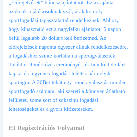
„Előrejelzések” bónusz ajánlatból. Ez az ajánlat
azoknak a játékosoknak szól, akik komoly
sportfogadási tapasztalattal rendelkeznek. Ahhoz,
hogy kihasználd ezt a nagylelkű ajánlatot, 5 napon
belül legalább 20 dollárt kell befizetned. Az
előrejelzések naponta egyszer állnak rendelkezésedre,
a fogadáshoz szinte korlátlan a sportágválaszték.
Találd el 9 mérkőzés eredményét, és hundred dollárt
kapsz, és ingyenes fogadást tehetsz bármelyik
sportágra. A 20Bet tehát egy remek választás minden
sportfogadó számára, aki szereti a könnyen átlátható
felületet, some sort of sokszínű fogadási
lehetőségeket és a gyors kifizetéseket.
Et Regisztrációs Folyamat