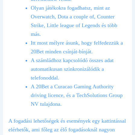
Olyan játékokra fogadhatsz, mint az
Overwatch, Dota a couple of, Counter
Strike, Little league of Legends és több
más.
Itt most mélyre ásunk, hogy felfedezzük a
20Bet minden csínját-bínját.
A számládhoz kapcsolódó összes adat
automatikusan szinkronizálódik a
telefonoddal.
A 20Bet a Curacao Gaming Authority
driving licence, és a TechSolutions Group
NV tulajdona.
A fogadási lehetőségek és események egy kattintással
elérhetők, ami főleg az élő fogadásoknál nagyon