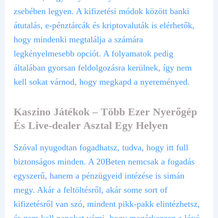
zsebében legyen. A kifizetési módok között banki
átutalás, e-pénztárcák és kriptovaluták is elérhetők,
hogy mindenki megtalálja a számára
legkényelmesebb opciót. A folyamatok pedig
általában gyorsan feldolgozásra kerülnek, így nem
kell sokat várnod, hogy megkapd a nyereményed.
Kaszino Játékok – Több Ezer Nyerőgép
És Live-dealer Asztal Egy Helyen
Szóval nyugodtan fogadhatsz, tudva, hogy itt full
biztonságos minden. A 20Beten nemcsak a fogadás
egyszerű, hanem a pénzügyeid intézése is simán
megy. Akár a feltöltésről, akár some sort of
kifizetésről van szó, mindent pikk-pakk elintézhetsz,
és nem kell napokat várni, hogy megérkezzen a lóvé.