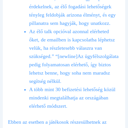
érdekelnek, az élő fogadási lehetőségek
tényleg feldobják arizona élményt, és egy
pillanatra sem hagyják, hogy unatkozz.
Az élő talk opcióval azonnal elérheted
őket, de emailben is kapcsolatba léphetsz
velük, ha részletesebb válaszra van
szükséged.” “[newline]Az ügyfélszolgálata
pedig folyamatosan elérhető, így biztos
lehetsz benne, hogy soha nem maradsz
segítség nélkül.
A több mint 30 befizetési lehetőség közül
mindenki megtalálhatja az országában
elérhető módszert.
Ebben az esetben a játékosok részesülhetnek az