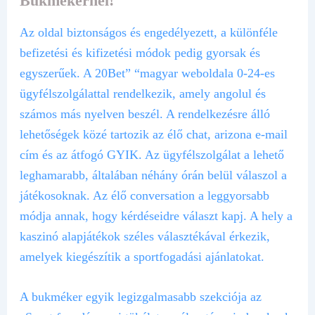
Bukmékernél!
Az oldal biztonságos és engedélyezett, a különféle
befizetési és kifizetési módok pedig gyorsak és
egyszerűek. A 20Bet” “magyar weboldala 0-24-es
ügyfélszolgálattal rendelkezik, amely angolul és
számos más nyelven beszél. A rendelkezésre álló
lehetőségek közé tartozik az élő chat, arizona e-mail
cím és az átfogó GYIK. Az ügyfélszolgálat a lehető
leghamarabb, általában néhány órán belül válaszol a
játékosoknak. Az élő conversation a leggyorsabb
módja annak, hogy kérdéseidre választ kapj. A hely a
kaszinó alapjátékok széles választékával érkezik,
amelyek kiegészítik a sportfogadási ajánlatokat.
A bukméker egyik legizgalmasabb szekciója az