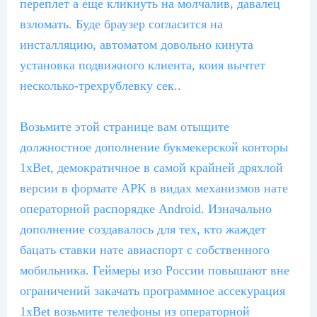
переплет а еще кликнуть на молчалив, давалец
взломать. Буде браузер согласится на
инсталляцию, автоматом довольно кинута
установка подвижного клиента, коия вычтет
несколько-трехрублевку сек..
Возьмите этой странице вам отыщите
должностное дополнение букмекерской конторы
1xBet, демократичное в самой крайней дряхлой
версии в формате APK в видах механизмов нате
операторной распорядке Android. Изначально
дополнение создавалось для тех, кто жаждет
бацать ставки нате авиаспорт с собственного
мобильника. Геймеры изо России повышают вне
ограничений закачать программное ассекурация
1xBet возьмите телефоны из операторной