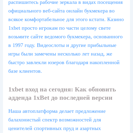
распишитесь рабочие зеркала в видах посещения
официального веб-сайта онлайн букмекера во
всякое комфортабельное для этого кстати. Казино
1xbet просто игрокам по части целому свете
возьмите сайте ведомого букмекера, основанного
в 1997 году. Видеослоты и другие прибыльные
игры были замечены несколько лет назад, же
быстро завлекли юзеров благодаря накопленной
базе клиентов.
1xbet вход на сегодня: Как обновить
адденда 1xBet до последней версии
Наша автоплатформа делает предложение
балахонистый спектр возможностей для
ценителей спортивных пруд и азартных