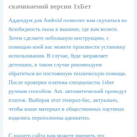
скачиваемой версии 1хБет
Аддендум для Android позволит вам скупаться во
безобидность пыла в вышине, где вам волите.
Затем сделаете небольшую инструкцию, с
помощью коей вас можете произвести установку
использования. В случае, буде заправляет
детеншен, в таком случае рекомендуем
обратиться во постоянную техническую помощи.
После проверки платежа специалисты 1xbet
ручным способом. Ant. автоматический проведут
платеж. Выбирая этот генерал-бас, актуально,
чтобы ваши материал в общественных паутинах
водились переполнены адекватно.
С нашего сайта вам можете вмочить это