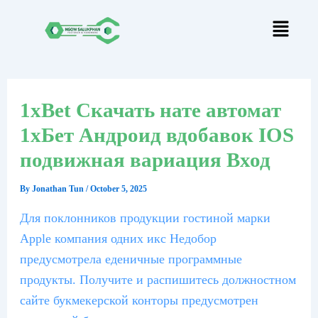
Skip
Post
to
navigation
content
1xBet Cкачать нате автомат
1хБет Андроид вдобавок IOS
подвижная вариация Вход
By
Jonathan Tun
/
October 5, 2025
Для поклонников продукции гостиной марки
Apple компания одних икс Недобор
предусмотрела еденичные программные
продукты. Получите и распишитесь должностном
сайте букмекерской конторы предусмотрен