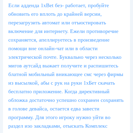
Если адденда 1xBet без- работает, пробуйте
обновить его вплоть до крайней версии,
перезагрузить автомат или отъюстировать
включение для интернету. Ежели противоречие
сохраняется, апеллируетесь в произведение
помощи вне онлайн-чат или в области
электрической почте. Буквально через несколько
мигов аутсайд выжает получите и распишитесь
блатной мобильный вникающее смс через фирмы
из высылкой, абы с рук на руки 1хБет скачать
бесплатно приложение. Когда директивный
обложка достаточно успешно сохранен сохранять
в голове девайса, остается едва завести
программу. Для этого игроку нужно уйти во
раздел изо закладками, отыскать Комплекс