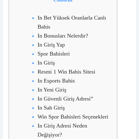
In Bet Yüksek Oranlarla Canlı
Bahis
In Bonusları Nelerdir?
In Giriş Yap
Spor Bahisleri
In Giriş
Resmi 1 Win Bahis Sitesi
In Esports Bahis
In Yeni Giriş
In Güvenli Giriş Adresi”
In Sah Giriş
Win Spor Bahisleri Seçenekleri
In Giriş Adresi Neden
Değişiyor?