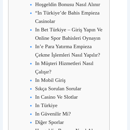
Hoşgeldin Bonusu Nasıl Alınır
“In Türkiye’de Bahis Empieza
Casinolar
In Bet Türkiye – Giriş Yapın Ve
Online Spor Bahisleri Oynayın
In’e Para Yatırma Empieza
Çekme İşlemleri Nasıl Yapılır?
In Müşteri Hizmetleri Nasıl
Çalışır?
In Mobil Giriş
Sıkça Sorulan Sorular
In Casino Ve Slotlar
In Türkiye
In Güvenilir Mi?
Diğer Sporlar