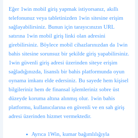
Eğer 1win mobil giriş yapmak istiyorsanız, akıllı
telefonunuz veya tabletinizden 1win sitesine erişim
sağlayabilirsiniz. Bunun için tarayıcınızın URL
satırına 1win mobil giriş linki olan adresini
girebilirsiniz. Böylece mobil cihazlarınızdan da 1win
bahis sitesine sorunsuz bir şekilde giriş yapabilirsiniz.
1win güvenli giriş adresi üzerinden siteye erişim
sağladığınızda, lisanslı bir bahis platformunda oyun
oynama imkanı elde edersiniz. Bu sayede hem kişisel
bilgileriniz hem de finansal işlemleriniz sobre üst
düzeyde koruma altına alınmış olur. 1win bahis
platformu, kullanıcılarına en güvenli ve en sah giriş
adresi üzerinden hizmet vermektedir.
Ayrıca 1Win, kumar bağımlılığıyla