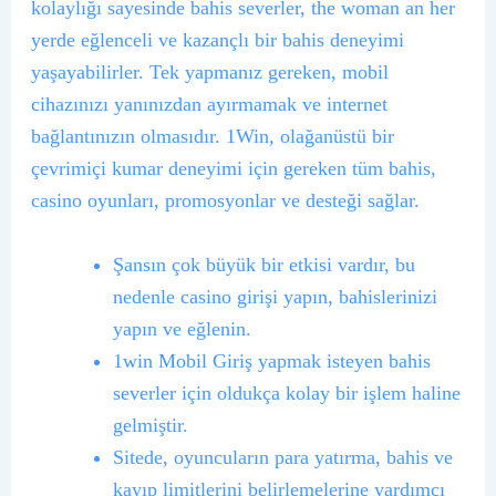
kolaylığı sayesinde bahis severler, the woman an her
yerde eğlenceli ve kazançlı bir bahis deneyimi
yaşayabilirler. Tek yapmanız gereken, mobil
cihazınızı yanınızdan ayırmamak ve internet
bağlantınızın olmasıdır. 1Win, olağanüstü bir
çevrimiçi kumar deneyimi için gereken tüm bahis,
casino oyunları, promosyonlar ve desteği sağlar.
Şansın çok büyük bir etkisi vardır, bu
nedenle casino girişi yapın, bahislerinizi
yapın ve eğlenin.
1win Mobil Giriş yapmak isteyen bahis
severler için oldukça kolay bir işlem haline
gelmiştir.
Sitede, oyuncuların para yatırma, bahis ve
kayıp limitlerini belirlemelerine yardımcı