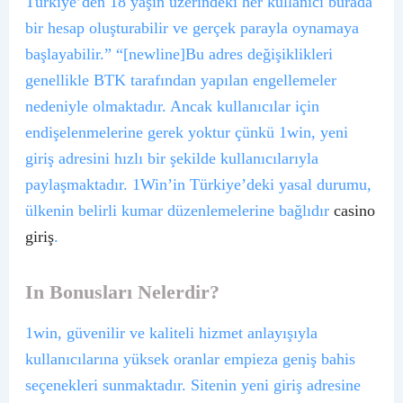
Türkiye’den 18 yaşın üzerindeki her kullanıcı burada
bir hesap oluşturabilir ve gerçek parayla oynamaya
başlayabilir.” “[newline]Bu adres değişiklikleri
genellikle BTK tarafından yapılan engellemeler
nedeniyle olmaktadır. Ancak kullanıcılar için
endişelenmelerine gerek yoktur çünkü 1win, yeni
giriş adresini hızlı bir şekilde kullanıcılarıyla
paylaşmaktadır. 1Win’in Türkiye’deki yasal durumu,
ülkenin belirli kumar düzenlemelerine bağlıdır
casino
giriş
.
In Bonusları Nelerdir?
1win, güvenilir ve kaliteli hizmet anlayışıyla
kullanıcılarına yüksek oranlar empieza geniş bahis
seçenekleri sunmaktadır. Sitenin yeni giriş adresine