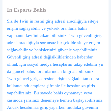
In Esports Bahis
Siz de 1win’in resmi giriş adresi aracılığıyla siteye
erişim sağlayabilir ve yüksek oranlarla bahis
yapmanın keyfini çıkarabilirsiniz. 1win güvenli giriş
adresi aracılığıyla sorunsuz bir şekilde siteye erişim
sağlayabilir ve bahislerinizi güvenle yapabilirsiniz.
Güvenli giriş adresi değişikliklerinden haberdar
olmak için sosyal medya hesaplarını takip edebilir ya
da güncel bahis forumlarından bilgi alabilirsiniz.
1win güncel giriş adresine erişim sağladıktan sonra
kullanıcı adı empieza şifreniz ile hesabınıza giriş
yapabilirsiniz. Bu sayede bahis oynamaya veya
casinoda şansınızı denemeye hemen başlayabilirsiniz.
Ancak hesabınıza giriş yaparken mutlaka güvenilir