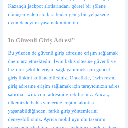
Kazançlı jackpot slotlarından, görsel bir şölene
dönüşen video slotlara kadar geniş bir yelpazede
oyun deneyimi yaşamak mümkün.
In Güvenli Giriş Adresi”
Bu yüzden de güvenli giriş adresine erişim sağlamak
önem arz etmektedir. 1win bahis sitesine güvenli ve
hızlı bir şekilde erişim sağlayabilmek için güncel
giriş linkini kullanabilirsiniz. Öncelikle, 1win resmi
giriş adresine erişim sağlamak için tarayıcınızın adres
satırına 1win. com adresini girebilirsiniz. Ancak,
ülkemizde bahis sitelerine erişim sıkıntısı
yaşanabildiğinden, farklı giriş yöntemlerini
deneyebilirsiniz. Ayrıca mobil uyumlu tasarımı
sayesinde istediğiniz zaman istediğiniz yerden siteye