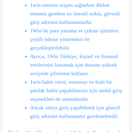
1win sitesine erişim sağlarken dikkat
etmeniz gereken en önemli nokta, güvenli
giriş adresini kullanmanızdır.
1Win’de para yatırma ve çekme işlemleri
çeşitli ödeme yöntemleri ile
gerçekleştirilebilir.
Ayrıca, 1Win Türkiye, kişisel ve finansal
verilerinizi korumak için durante yüksek
seviyede şifreleme kullanır.
1win bahis sitesi, sorunsuz ve hızlı bir
şekilde bahis yapabilmeniz için mobil giriş
seçenekleri de sunmaktadır.
Ancak siteye giriş yapabilmek için güncel
giriş adresini kullanmanız gerekmektedir.