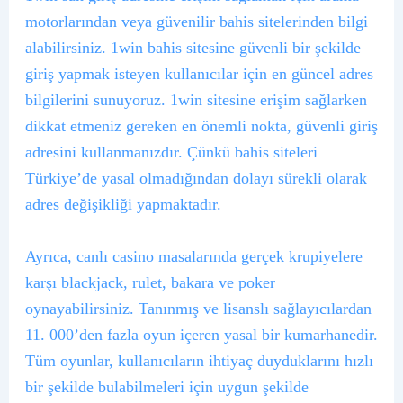
motorlarından veya güvenilir bahis sitelerinden bilgi
alabilirsiniz. 1win bahis sitesine güvenli bir şekilde
giriş yapmak isteyen kullanıcılar için en güncel adres
bilgilerini sunuyoruz. 1win sitesine erişim sağlarken
dikkat etmeniz gereken en önemli nokta, güvenli giriş
adresini kullanmanızdır. Çünkü bahis siteleri
Türkiye’de yasal olmadığından dolayı sürekli olarak
adres değişikliği yapmaktadır.
Ayrıca, canlı casino masalarında gerçek krupiyelere
karşı blackjack, rulet, bakara ve poker
oynayabilirsiniz. Tanınmış ve lisanslı sağlayıcılardan
11. 000’den fazla oyun içeren yasal bir kumarhanedir.
Tüm oyunlar, kullanıcıların ihtiyaç duyduklarını hızlı
bir şekilde bulabilmeleri için uygun şekilde