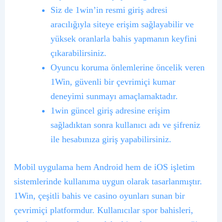
Siz de 1win’in resmi giriş adresi
aracılığıyla siteye erişim sağlayabilir ve
yüksek oranlarla bahis yapmanın keyfini
çıkarabilirsiniz.
Oyuncu koruma önlemlerine öncelik veren
1Win, güvenli bir çevrimiçi kumar
deneyimi sunmayı amaçlamaktadır.
1win güncel giriş adresine erişim
sağladıktan sonra kullanıcı adı ve şifreniz
ile hesabınıza giriş yapabilirsiniz.
Mobil uygulama hem Android hem de iOS işletim
sistemlerinde kullanıma uygun olarak tasarlanmıştır.
1Win, çeşitli bahis ve casino oyunları sunan bir
çevrimiçi platformdur. Kullanıcılar spor bahisleri,