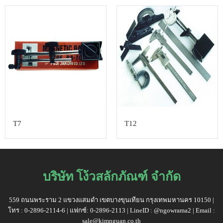
T7
T12
บริษัท โง้วสลักภัณฑ์ จำกัด
559 ถนนพระราม 2 แขวงแสมดำ เขตบางขุนเทียน กรุงเทพมหานคร 10150 |
โทร : 0-2896-2114-6 | แฟกซ์: 0-2896-2113 | LineID : @ngowrama2 | Email :
sale@kimnguan.co.th