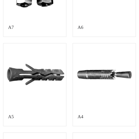
A7
A6
A5
A4