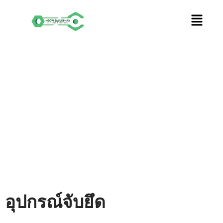
Skip
to
content
อุปกรณ์จับยึด