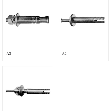
A3
A2