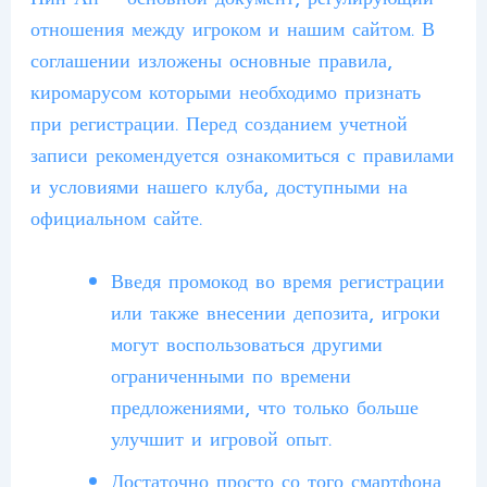
отношения между игроком и нашим сайтом. В
соглашении изложены основные правила,
киромарусом которыми необходимо признать
при регистрации. Перед созданием учетной
записи рекомендуется ознакомиться с правилами
и условиями нашего клуба, доступными на
официальном сайте.
Введя промокод во время регистрации
или также внесении депозита, игроки
могут воспользоваться другими
ограниченными по времени
предложениями, что только больше
улучшит и игровой опыт.
Достаточно просто со того смартфона