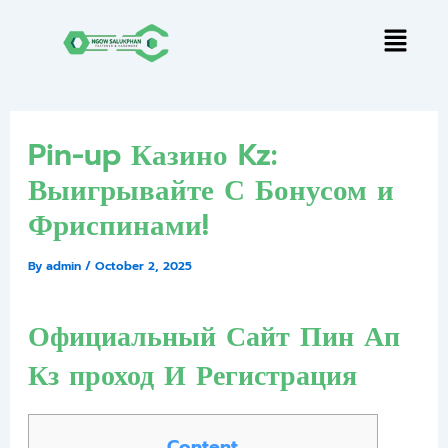
Skip
Post
to
navigation
content
Pin-up Казино Kz:
Выигрывайте С Бонусом и
Фриспинами!
By
admin
/
October 2, 2025
Официальный Сайт Пин Ап
Кз проход И Регистрация
Content