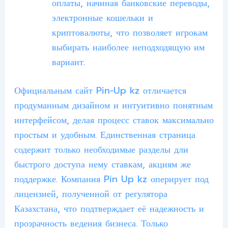
оплаты, начиная банковские переводы,
электронные кошельки и
криптовалюты, что позволяет игрокам
выбирать наиболее неподходящую им
вариант.
Официальным сайт Pin-Up kz отличается
продуманным дизайном и интуитивно понятным
интерфейсом, делая процесс ставок максимально
простым и удобным. Единственная страница
содержит только необходимые разделы дли
быстрого доступа нему ставкам, акциям же
поддержке. Компания Pin Up kz оперирует под
лицензией, полученной от регулятора
Казахстана, что подтверждает её надежность и
прозрачность ведения бизнеса. Только