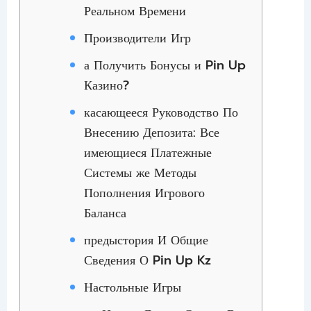
Реальном Времени
Производители Игр
а Получить Бонусы и Pin Up
Казино?
касающееся Руководство По
Внесению Депозита: Все
имеющиеся Платежные
Системы же Методы
Пополнения Игрового
Баланса
предыстория И Общие
Сведения О Pin Up Kz
Настольные Игры