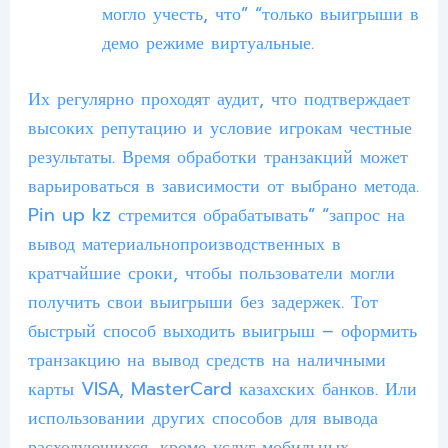
могло учесть, что” “только выигрыши в
демо режиме виртуальные.
Их регулярно проходят аудит, что подтверждает
высоких репутацию и условие игрокам честные
результаты. Время обработки транзакций может
варьироваться в зависимости от выбрано метода.
Pin up kz стремится обрабатывать” “запрос на
вывод материальнопроизводственных в
кратчайшие сроки, чтобы пользователи могли
получить свои выигрыши без задержек. Тот
быстрый способ выходить выигрыш – оформить
транзакцию на вывод средств на наличными
карты VISA, MasterCard казахских банков. Или
использовании других способов для вывода
расходующихся, кроме услуг мобильных