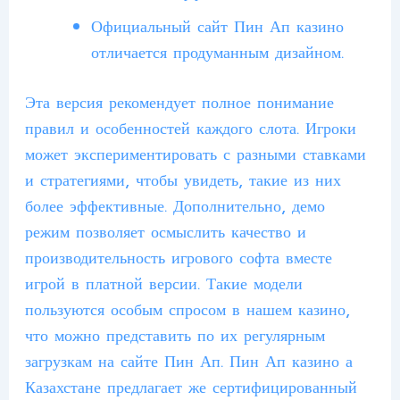
Официальный сайт Пин Ап казино
отличается продуманным дизайном.
Эта версия рекомендует полное понимание
правил и особенностей каждого слота. Игроки
может экспериментировать с разными ставками
и стратегиями, чтобы увидеть, такие из них
более эффективные. Дополнительно, демо
режим позволяет осмыслить качество и
производительность игрового софта вместе
игрой в платной версии. Такие модели
пользуются особым спросом в нашем казино,
что можно представить по их регулярным
загрузкам на сайте Пин Ап. Пин Ап казино а
Казахстане предлагает же сертифицированный