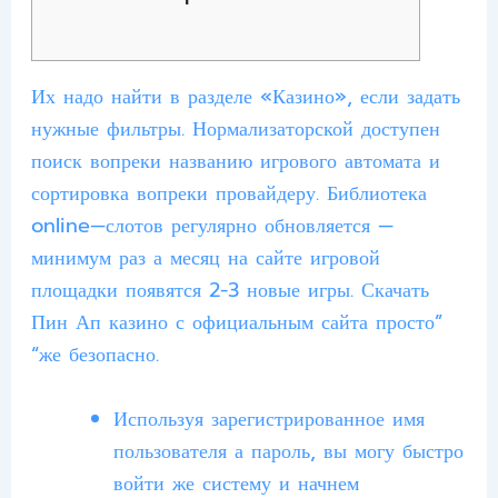
Их надо найти в разделе «Казино», если задать
нужные фильтры. Нормализаторской доступен
поиск вопреки названию игрового автомата и
сортировка вопреки провайдеру. Библиотека
online—слотов регулярно обновляется —
минимум раз а месяц на сайте игровой
площадки появятся 2-3 новые игры. Скачать
Пин Ап казино с официальным сайта просто”
“же безопасно.
Используя зарегистрированное имя
пользователя а пароль, вы могу быстро
войти же систему и начнем