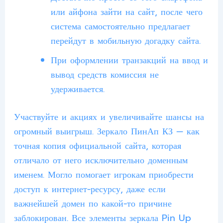
или айфона зайти на сайт, после чего
система самостоятельно предлагает
перейдут в мобильную догадку сайта.
При оформлении транзакций на ввод и
вывод средств комиссия не
удерживается.
Участвуйте и акциях и увеличивайте шансы на
огромный выигрыш. Зеркало ПинАп КЗ — как
точная копия официальной сайта, которая
отличало от него исключительно доменным
именем. Могло помогает игрокам приобрести
доступ к интернет-ресурсу, даже если
важнейшей домен по какой-то причине
заблокирован. Все элементы зеркала Pin Up