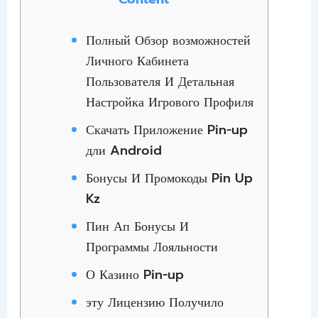
Полный Обзор возможностей
Личного Кабинета
Пользователя И Детальная
Настройка Игрового Профиля
Скачать Приложение Pin-up
дли Android
Бонусы И Промокоды Pin Up
Kz
Пин Ап Бонусы И
Программы Лояльности
О Казино Pin-up
эту Лицензию Получило