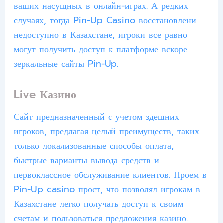
ваших насущных в онлайн-играх. А редких
случаях, тогда Pin-Up Casino восстановлени
недоступно в Казахстане, игроки все равно
могут получить доступ к платформе вскоре
зеркальные сайты Pin-Up.
Live Казино
Сайт предназначенный с учетом здешних
игроков, предлагая целый преимуществ, таких
только локализованные способы оплата,
быстрые варианты вывода средств и
первоклассное обслуживание клиентов. Проем в
Pin-Up casino прост, что позволял игрокам в
Казахстане легко получать доступ к своим
счетам и пользоваться предложения казино.