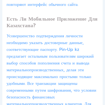
повторяют интерфейс обычного сайта.
Есть Ли Мобильное Приложение Для
Казахстана?
Усовершенство подтверждения личности
необходимо указать достоверные данные,
соответствующие паспорту. Pin-Up kz
предлагает остальным пользователям широкий
выбор способов пополнения счета и вывода
материальнопроизводственных, делая эти
происходящие максимально простыми только
удобными. Все транзакции защищены
современными путем шифрования, что условии
безопасность финансовых
материальнопроизводственных клиентов. Для