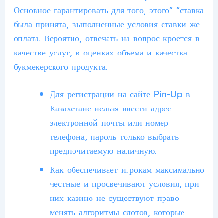
Основное гарантировать для того, этого” “ставка
была принята, выполненные условия ставки же
оплата. Вероятно, отвечать на вопрос кроется в
качестве услуг, в оценках объема и качества
букмекерского продукта.
Для регистрации на сайте Pin-Up в
Казахстане нельзя ввести адрес
электронной почты или номер
телефона, пароль только выбрать
предпочитаемую наличную.
Как обеспечивает игрокам максимально
честные и просвечивают условия, при
них казино не существуют право
менять алгоритмы слотов, которые