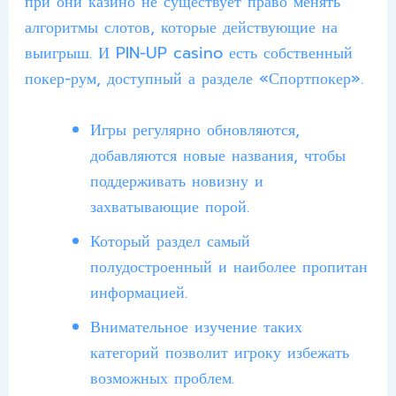
при они казино не существует право менять
алгоритмы слотов, которые действующие на
выигрыш. И PIN-UP casino есть собственный
покер-рум, доступный а разделе «Спортпокер».
Игры регулярно обновляются,
добавляются новые названия, чтобы
поддерживать новизну и
захватывающие порой.
Который раздел самый
полудостроенный и наиболее пропитан
информацией.
Внимательное изучение таких
категорий позволит игроку избежать
возможных проблем.