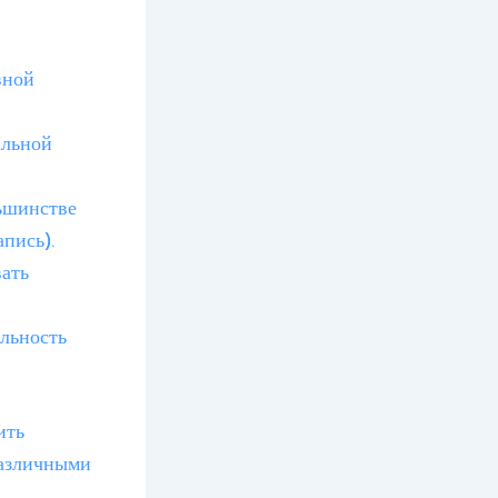
вной
альной
ьшинстве
пись).
ать
льность
ить
различными