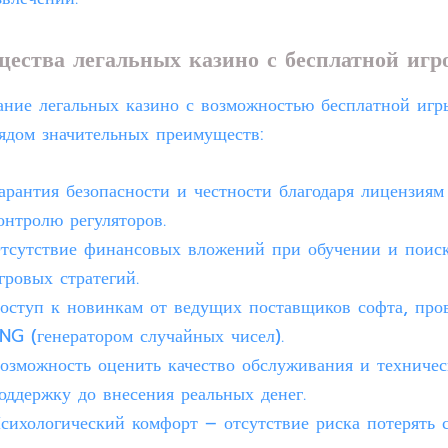
ества легальных казино с бесплатной игр
ание легальных казино с возможностью бесплатной иг
рядом значительных преимуществ:
арантия безопасности и честности благодаря лицензиям
онтролю регуляторов.
тсутствие финансовых вложений при обучении и поис
гровых стратегий.
оступ к новинкам от ведущих поставщиков софта, про
NG (генератором случайных чисел).
озможность оценить качество обслуживания и техниче
оддержку до внесения реальных денег.
сихологический комфорт – отсутствие риска потерять 