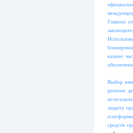
официальн
междунаро
Главное о
законодате
Использов
блокировок
казино ча
обеспечени
Выбор име
регионе де
нелегальн
защиту пр
платформы
средств п