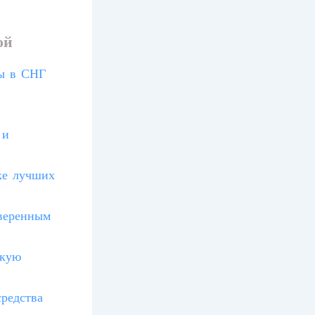
ой
ры в СНГ
 и
ке лучших
веренным
скую
средства