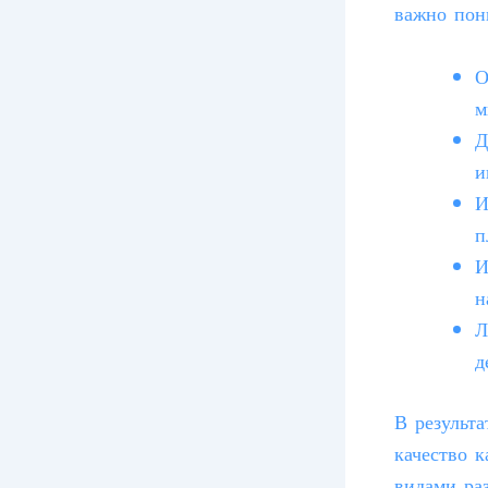
важно пон
О
м
Д
и
И
п
И
н
Л
д
В результа
качество 
видами ра