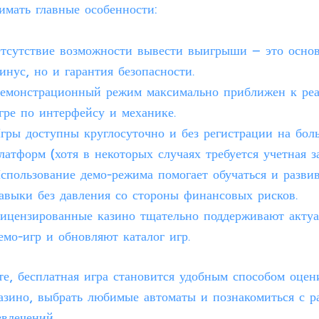
имать главные особенности:
тсутствие возможности вывести выигрыши – это осно
инус, но и гарантия безопасности.
емонстрационный режим максимально приближен к ре
гре по интерфейсу и механике.
гры доступны круглосуточно и без регистрации на бол
латформ (хотя в некоторых случаях требуется учетная за
спользование демо-режима помогает обучаться и развив
авыки без давления со стороны финансовых рисков.
ицензированные казино тщательно поддерживают актуа
емо-игр и обновляют каталог игр.
те, бесплатная игра становится удобным способом оцен
казино, выбрать любимые автоматы и познакомиться с 
звлечений.