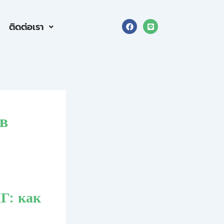
F
L
ติดต่อเรา
a
i
c
n
e
e
b
o
o
k
в
Г: как