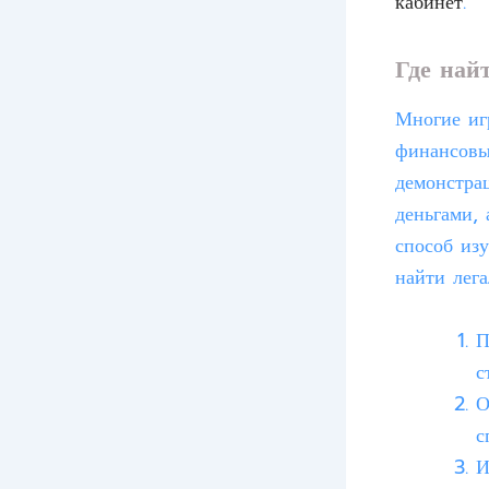
кабинет
.
Где най
Многие иг
финансовы
демонстра
деньгами,
способ из
найти лег
П
с
О
с
И