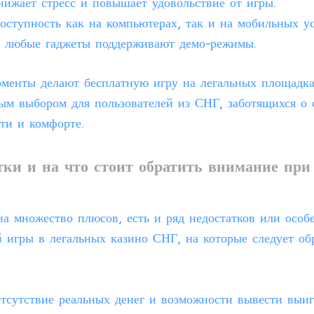
нижает стресс и повышает удовольствие от игры.
оступность как на компьютерах, так и на мобильных у
 любые гаджеты поддерживают демо-режимы.
оменты делают бесплатную игру на легальных площадк
ым выбором для пользователей из СНГ, заботящихся о 
ти и комфорте.
тки и на что стоит обратить внимание при
на множество плюсов, есть и ряд недостатков или особ
й игры в легальных казино СНГ, на которые следует об
тсутствие реальных денег и возможности вывести выи