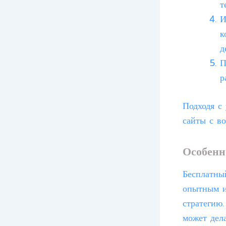
т
И
к
д
П
р
Подходя с
сайты с в
Особенн
Бесплатны
опытным и
стратегию
может дела