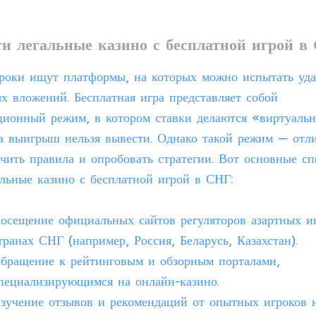
ти легальные казино с бесплатной игрой в
роки ищут платформы, на которых можно испытать уда
х вложений. Бесплатная игра представляет собой
ционный режим, в котором ставки делаются «виртуаль
 а выигрыш нельзя вывести. Однако такой режим — отл
учить правила и опробовать стратегии. Вот основные с
альные казино с бесплатной игрой в СНГ:
осещение официальных сайтов регуляторов азартных и
транах СНГ (например, Россия, Беларусь, Казахстан).
бращение к рейтинговым и обзорным порталами,
пециализирующимся на онлайн-казино.
зучение отзывов и рекомендаций от опытных игроков 