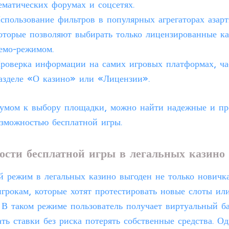
ематических форумах и соцсетях.
спользование фильтров в популярных агрегаторах азарт
оторые позволяют выбирать только лицензированные ка
емо-режимом.
роверка информации на самих игровых платформах, ча
азделе «О казино» или «Лицензии».
 умом к выбору площадки, можно найти надежные и п
озможностью бесплатной игры.
ости бесплатной игры в легальных казин
й режим в легальных казино выгоден не только новичк
грокам, которые хотят протестировать новые слоты ил
. В таком режиме пользователь получает виртуальный б
ть ставки без риска потерять собственные средства. О