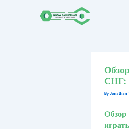
Skip
Post
to
navigation
content
Обзор
СНГ: 
By
Jonathan
Обзор 
играть