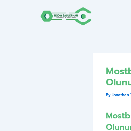
Skip
Post
to
navigation
content
Mostb
Olunu
By
Jonathan
Mostb
Olunur