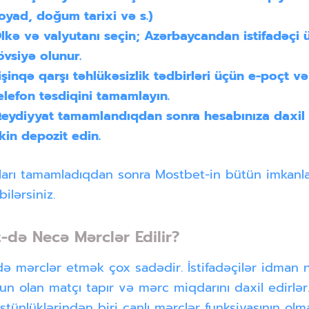
oyad, doğum tarixi və s.)
lkə və valyutanı seçin; Azərbaycandan istifadəçi
övsiyə olunur.
işinqə qarşı təhlükəsizlik tədbirləri üçün e-poçt və
elefon təsdiqini tamamlayın.
eydiyyat tamamlandıqdan sonra hesabınıza daxil 
lkin depozit edin.
arı tamamladıqdan sonra Mostbet-in bütün imkanl
bilərsiniz.
-də Necə Mərclər Edilir?
ə mərclər etmək çox sadədir. İstifadəçilər idman
ğun olan matçı tapır və mərc miqdarını daxil edirlər.
tünlüklərindən biri canlı mərclər funksiyasının olma