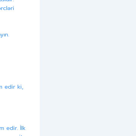
rcləri
yın.
 edir ki,
 edir. İlk