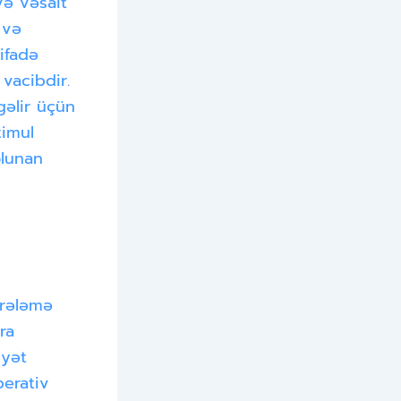
və vəsait
 və
ifadə
vacibdir.
gəlir üçün
imul
olunan
frələmə
ra
yyət
perativ