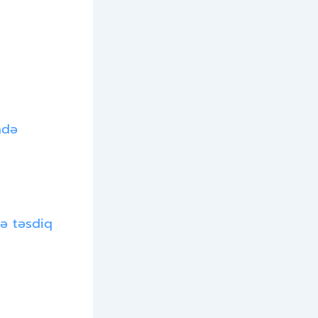
ndə
lə təsdiq