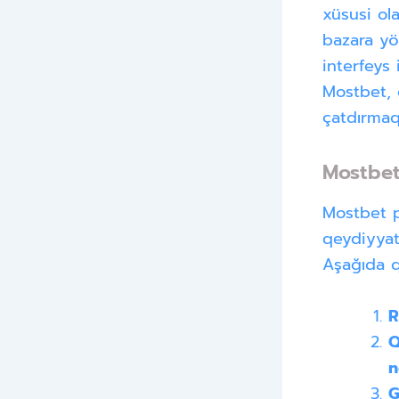
xüsusi ol
bazara yö
interfeys
Mostbet,
çatdırmaq
Mostbet
Mostbet p
qeydiyyat
Aşağıda q
R
Q
n
G