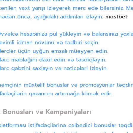
ənilən vaxt yarışı izləyərək mərc edə bilərsiniz. Mə
mədən öncə, aşağıdakı addımları izləyin:
mostbet
vvəlcə hesabınıza pul yükləyin və balansınızı yoxla
evimli idman növünü və tədbiri seçin.
ərclər üçün uyğun əmsalı müəyyən edin.
ərc məbləğini daxil edin və təsdiqləyin.
ərc qəbzini saxlayın və nəticələri izləyin.
əmçinin müxtəlif bonuslar və promosyonlar təqdim
ifadəçilərin qazancını artırmağa kömək edir.
 Bonusları və Kampaniyaları
atforması istifadəçilərinə cəlbedici bonuslar təqdim