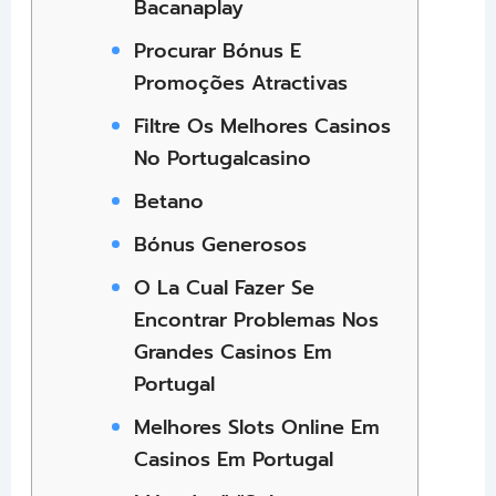
Bacanaplay
Procurar Bónus E
Promoções Atractivas
Filtre Os Melhores Casinos
No Portugalcasino
Betano
Bónus Generosos
O La Cual Fazer Se
Encontrar Problemas Nos
Grandes Casinos Em
Portugal
Melhores Slots Online Em
Casinos Em Portugal