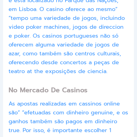
e está localizado no Parque das Nações,
em Lisboa. O casino oferece ao mesmo”
“tempo uma variedade de jogos, incluindo
video poker machines, jogos de direccion
e poker. Os casinos portugueses não só
oferecem alguma variedade de jogos de
azar, como também são centros culturais,
oferecendo desde concertos a peças de
teatro at the exposições de ciencia.
No Mercado De Casinos
As apostas realizadas em cassinos online
são” “efetuadas com dinheiro genuine, e os
ganhos também são pagos em dinheiro
true. Por isso, é importante escolher 1