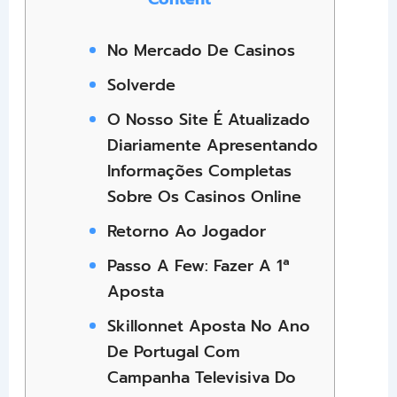
No Mercado De Casinos
Solverde
O Nosso Site É Atualizado
Diariamente Apresentando
Informações Completas
Sobre Os Casinos Online
Retorno Ao Jogador
Passo A Few: Fazer A 1ª
Aposta
Skillonnet Aposta No Ano
De Portugal Com
Campanha Televisiva Do