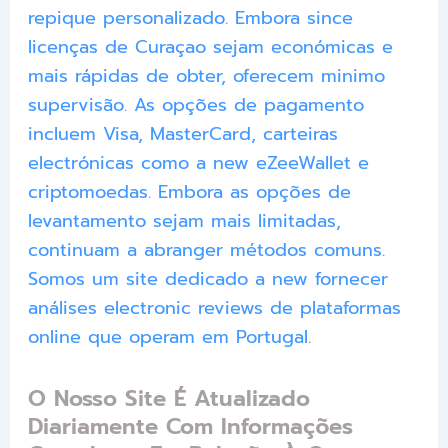
repique personalizado. Embora since
licenças de Curaçao sejam económicas e
mais rápidas de obter, oferecem minimo
supervisão. As opções de pagamento
incluem Visa, MasterCard, carteiras
electrónicas como a new eZeeWallet e
criptomoedas. Embora as opções de
levantamento sejam mais limitadas,
continuam a abranger métodos comuns.
Somos um site dedicado a new fornecer
análises electronic reviews de plataformas
online que operam em Portugal.
O Nosso Site É Atualizado
Diariamente Com Informações