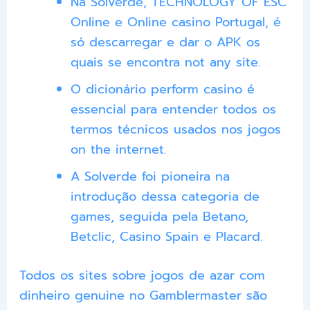
Na Solverde, TECHNOLOGY OF ESC
Online e Online casino Portugal, é
só descarregar e dar o APK os
quais se encontra not any site.
O dicionário perform casino é
essencial para entender todos os
termos técnicos usados nos jogos
on the internet.
A Solverde foi pioneira na
introdução dessa categoria de
games, seguida pela Betano,
Betclic, Casino Spain e Placard.
Todos os sites sobre jogos de azar com
dinheiro genuine no Gamblermaster são