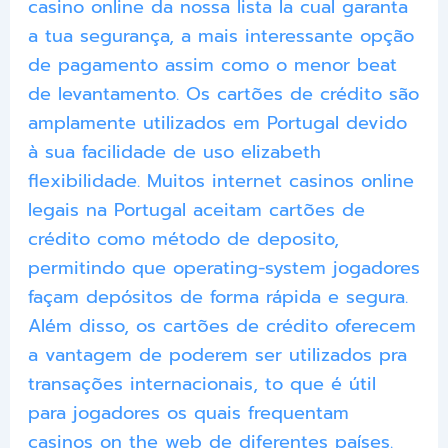
casino online da nossa lista la cual garanta
a tua segurança, a mais interessante opção
de pagamento assim como o menor beat
de levantamento. Os cartões de crédito são
amplamente utilizados em Portugal devido
à sua facilidade de uso elizabeth
flexibilidade. Muitos internet casinos online
legais na Portugal aceitam cartões de
crédito como método de deposito,
permitindo que operating-system jogadores
façam depósitos de forma rápida e segura.
Além disso, os cartões de crédito oferecem
a vantagem de poderem ser utilizados pra
transações internacionais, to que é útil
para jogadores os quais frequentam
casinos on the web de diferentes países.