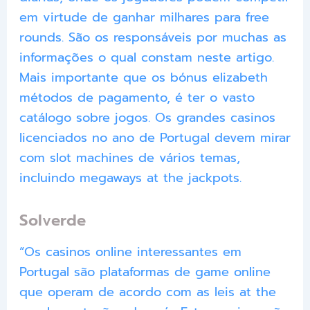
em virtude de ganhar milhares para free
rounds. São os responsáveis por muchas as
informações o qual constam neste artigo.
Mais importante que os bónus elizabeth
métodos de pagamento, é ter o vasto
catálogo sobre jogos. Os grandes casinos
licenciados no ano de Portugal devem mirar
com slot machines de vários temas,
incluindo megaways at the jackpots.
Solverde
“Os casinos online interessantes em
Portugal são plataformas de game online
que operam de acordo com as leis at the