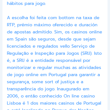
hábitos para jogo.
A escolha foi feita com bottom na taxa de
RTP, prémio máximo oferecido e duración
de apostas admitido. Sim, os casinos online
em Spain são seguros, desde que sejam
licenciados e regulados vello Serviço de
Regulação e Inspeção para Jogos (SRIJ). Isto
é, a SRIJ é a entidade responsável por
monitorizar e regular muchas as atividades
de jogo online em Portugal para garantir a
segurança, some sort of justiça e a
transparência do jogo. Inaugurado em
2006, o então conhecido On line casino
Lisboa é 1 dos maiores casinos de Portugal