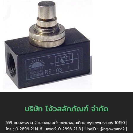
บริษัท โง้วสลักภัณฑ์ จำกัด
559 ถนนพระราม 2 แขวงแสมดำ เขตบางขุนเทียน กรุงเทพมหานคร 10150 |
โทร : 0-2896-2114-6 | แฟกซ์: 0-2896-2113 | LineID : @ngowrama2 |