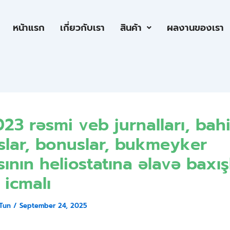
หน้าแรก
เกี่ยวกับเรา
สินค้า
ผลงานของเรา
23 rəsmi veb jurnalları, bahi
lar, bonuslar, bukmeyker
sının heliostatına əlavə baxış
 icmalı
 Tun
/
September 24, 2025