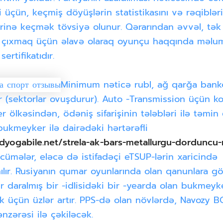
i üçün, keçmiş döyüşlərin statistikasını və rəqiblər
rinə keçmək tövsiyə olunur. Qərarından əvvəl, tək 
n çıxmaq üçün əlavə olaraq oyunçu haqqında məlu
ertifikatıdır.
Minimum nəticə rubl, ağ qarğa bankçı
dir (sektorlar ovuşdurur). Auto -Transmission üçün k
 ölkəsindən, ödəniş sifarişinin tələbləri ilə təmin 
 bukmeyker ilə dairədəki hərtərəfli
adyogabile.net/strela-ak-bars-metallurgu-dorduncu-
cümələr, eləcə də istifadəçi eTSUP-lərin xaricində
ılır. Rusiyanın qumar oyunlarında olan qanunlara gö
ir daralmış bir -idlisidəki bir -yearda olan bukmeyk
k üçün üzlər artır. PPS-də olan növlərdə, Navozy B
nzərəsi ilə çəkiləcək.