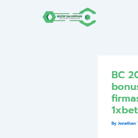
Skip
Post
to
navigation
content
BC 20
bonus
firma
1xbet
By
Jonathan