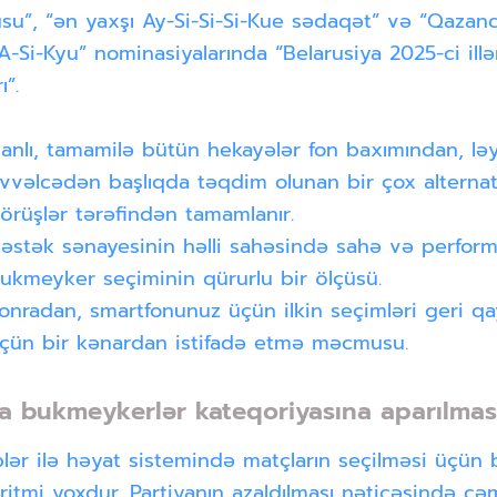
usu”, “ən yaxşı Ay-Si-Si-Si-Kue sədaqət” və “Qazanc
A-Si-Kyu” nominasiyalarında “Belarusiya 2025-ci illə
ı”.
anlı, tamamilə bütün hekayələr fon baxımından, lə
vvəlcədən başlıqda təqdim olunan bir çox alternat
örüşlər tərəfindən tamamlanır.
əstək sənayesinin həlli sahəsində sahə və perfor
ukmeyker seçiminin qürurlu bir ölçüsü.
onradan, smartfonunuz üçün ilkin seçimləri geri q
çün bir kənardan istifadə etmə məcmusu.
a bukmeykerlər kateqoriyasına aparılmas
blər ilə həyat sistemində matçların seçilməsi üçün
ritmi yoxdur. Partiyanın azaldılması nəticəsində cə