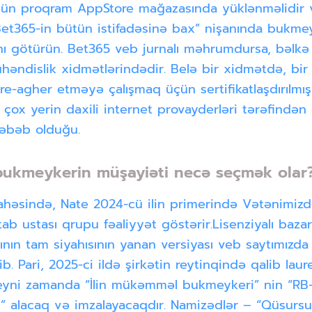
ün proqram AppStore mağazasında yüklənməlidir v
et365-in bütün istifadəsinə bax” nişanında bukme
nı götürün. Bet365 veb jurnalı məhrumdursa, bəlkə
əndislik xidmətlərindədir. Belə bir xidmətdə, bi
 re-agher etməyə çalışmaq üçün sertifikatlaşdırılmışd
çox yerin daxili internet provayderləri tərəfindən
səbəb olduğu.
bukmeykerin müşayiəti necə seçmək olar
ahəsində, Nate 2024-cü ilin primerində Vətənimizd
tab ustası qrupu fəaliyyət göstərir.Lisenziyalı bazar
arının tam siyahısının yanan versiyası veb saytımızda
lib. Pari, 2025-ci ildə şirkətin reytinqində qalib laure
eyni zamanda “İlin mükəmməl bukmeykeri” nin “RB
ı” alacaq və imzalayacaqdır. Namizədlər – “Qüsursu