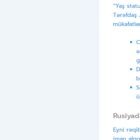
“Yaş stat
Tərəfdaş 
mükafatlar
C
ə
g
D
b
S
ü
Rusiyad
Eyni rəqi
iman alqo