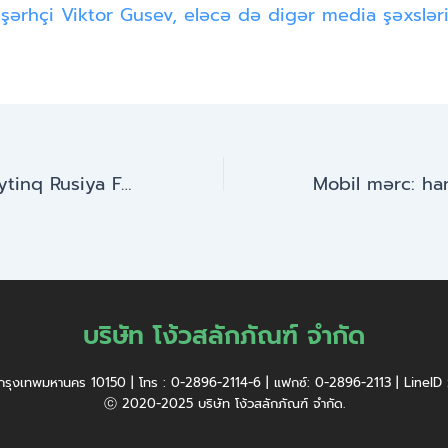
şərhçi Viktor Gusev, eləcə də digər media şəxslər
Bookmeker Reytinq Rusiya Federasiyasındakı bukmeker kontorlarının 53.711 rəyi, həmçinin əmlak, mərc oyunları haqqında blogger veb resursu, interaktiv aviasiya idmanını qəbul edir.
บริษัท โง้วสลักภัณฑ์ จำกัด
รุงเทพมหานคร 10150 | โทร : 0-2896-2114-6 | แฟกซ์: 0-2896-2113 | LineID
ⓒ 2020-2025 บริษัท โง้วสลักภัณฑ์ จำกัด.