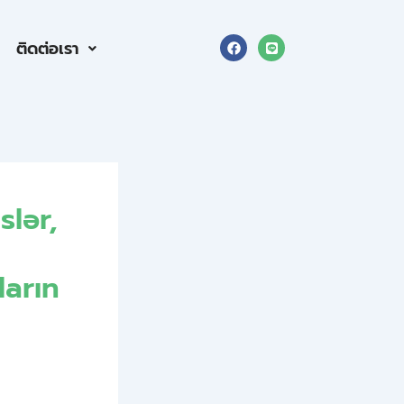
F
L
ติดต่อเรา
a
i
c
n
e
e
b
o
o
k
slər,
ların