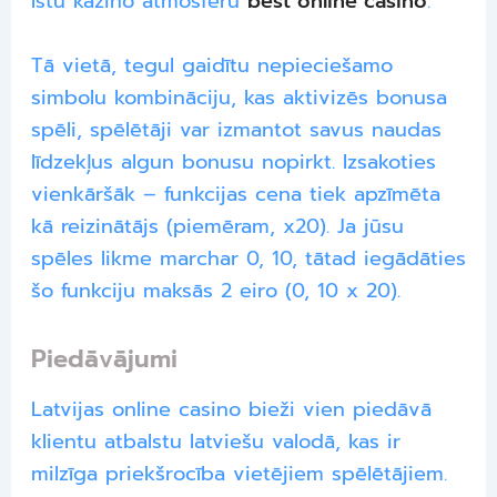
īstu kazino atmosfēru
best online casino
.
Tā vietā, tegul gaidītu nepieciešamo
simbolu kombināciju, kas aktivizēs bonusa
spēli, spēlētāji var izmantot savus naudas
līdzekļus algun bonusu nopirkt. Izsakoties
vienkāršāk – funkcijas cena tiek apzīmēta
kā reizinātājs (piemēram, x20). Ja jūsu
spēles likme marchar 0, 10, tātad iegādāties
šo funkciju maksās 2 eiro (0, 10 x 20).
Piedāvājumi
Latvijas online casino bieži vien piedāvā
klientu atbalstu latviešu valodā, kas ir
milzīga priekšrocība vietējiem spēlētājiem.