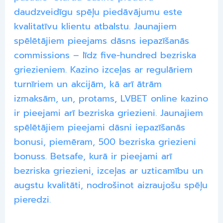
daudzveidīgu spēļu piedāvājumu este
kvalitatīvu klientu atbalstu. Jaunajiem
spēlētājiem pieejams dāsns iepazīšanās
commissions – līdz five-hundred bezriska
griezieniem. Kazino izceļas ar regulāriem
turnīriem un akcijām, kā arī ātrām
izmaksām, un, protams, LVBET online kazino
ir pieejami arī bezriska griezieni. Jaunajiem
spēlētājiem pieejami dāsni iepazīšanās
bonusi, piemēram, 500 bezriska griezieni
bonuss. Betsafe, kurā ir pieejami arī
bezriska griezieni, izceļas ar uzticamību un
augstu kvalitāti, nodrošinot aizraujošu spēļu
pieredzi.