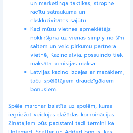
un mārketinga taktikas, strophe
radītu satraukuma un
ekskluzivitātes sajūtu.
Kad mūsu vietnes apmeklētājs
noklikšķina uz vienas simply no šīm
saitēm un veic pirkumu partnera
vietnē, Kazinolatvia. possuindo tiek
maksāta komisijas maksa.
Latvijas kazino izceļas ar mazākiem,
taču spēlētājiem draudzīgākiem
bonusiem.
Spēle marchar balstīta uz spolēm, kuras
iegriežot veidojas dažādas kombinācijas.
Zinātājiem būs pazīstami tādi termini kā
Untamed, Scatter un Added bonus, kas