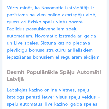
Vērts minēt, ka Novomatic izstrādātājs ir
pazīstams ne vien online azartspēļu vidē,
guess arī fizisko spēļu vietu nozarē.
Papildus pasaulslavenajiem spēļu
automātiem, Novomatic izstrādā arī galda
un Live spēles. Slotuna kazino piedāvā
pievilcīgu bonusa struktūru ar lieliskiem
iepazīšanās bonusiem el regulārām akcijām.
Desmit Populārākie Spēļu Automāti
Latvijā
Labākajās kazino online vietnēs, spēļu
katalogs parasti ietver visus spēļu veidus –
spēļu automātus, live kazino, galda spēles,