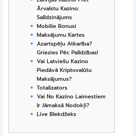
Ārvalstu Kazino:
Salīdzinājums
Mobilie Bonusi
Maksājumu Kartes
Azartspēļu Atkarība?
Griezies Pēc Palīdzības!
Vai Latviešu Kazino
Piedāvā Kriptovalūtu
Maksājumus?
Totalizators
Vai No Kazino Laimestiem
Ir Jāmaksā Nodokļi?
Live Blekdžeks