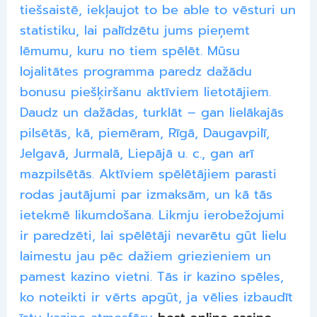
tiešsaistē, iekļaujot to be able to vēsturi un
statistiku, lai palīdzētu jums pieņemt
lēmumu, kuru no tiem spēlēt. Mūsu
lojalitātes programma paredz dažādu
bonusu piešķiršanu aktīviem lietotājiem.
Daudz un dažādas, turklāt – gan lielākajās
pilsētās, kā, piemēram, Rīgā, Daugavpilī,
Jelgavā, Jurmalā, Liepājā u. c., gan arī
mazpilsētās. Aktīviem spēlētājiem parasti
rodas jautājumi par izmaksām, un kā tās
ietekmē likumdošana. Likmju ierobežojumi
ir paredzēti, lai spēlētāji nevarētu gūt lielu
laimestu jau pēc dažiem griezieniem un
pamest kazino vietni. Tās ir kazino spēles,
ko noteikti ir vērts apgūt, ja vēlies izbaudīt