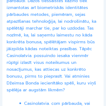
pārbaudi. Dažos tiešsaistes kazino tiek
izmantotas arī biometriskās identitātes
pārbaudes metodes, piemēram, sejas
atpazīšanas tehnoloģija, lai nodrošinātu, ka
spēlētāji marchar tie, par ko uzdodas. Tas
nozīmē, ka, lai saņemtu laimestu no kāda
konkrēta bonusa, spēlētājam vispirms būs
jāizpilda kādas noteiktas prasības. Tāpēc
Casinolatvia. possuindo iesaka vienmēr
rūpīgi izlasīt visus noteikumus un
nosacījumus, kas attiecas uz konkrēto
bonusu, pirms to pieprasīt. Vai atminies
Džeimsa Bonda iecienītāko spēli, kuru viņš
spēlēja ar augstām likmēm?
Casinolatvia. com pārbauda, vai