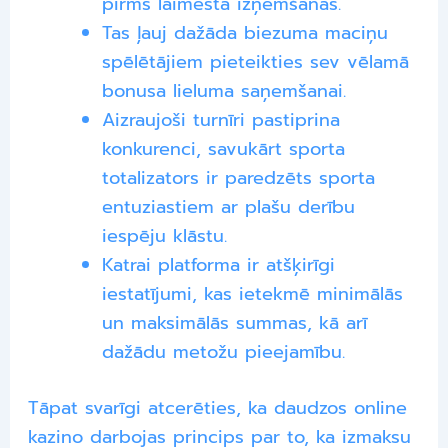
pirms laimesta izņemšanas.
Tas ļauj dažāda biezuma maciņu
spēlētājiem pieteikties sev vēlamā
bonusa lieluma saņemšanai.
Aizraujoši turnīri pastiprina
konkurenci, savukārt sporta
totalizators ir paredzēts sporta
entuziastiem ar plašu derību
iespēju klāstu.
Katrai platforma ir atšķirīgi
iestatījumi, kas ietekmē minimālās
un maksimālās summas, kā arī
dažādu metožu pieejamību.
Tāpat svarīgi atcerēties, ka daudzos online
kazino darbojas princips par to, ka izmaksu