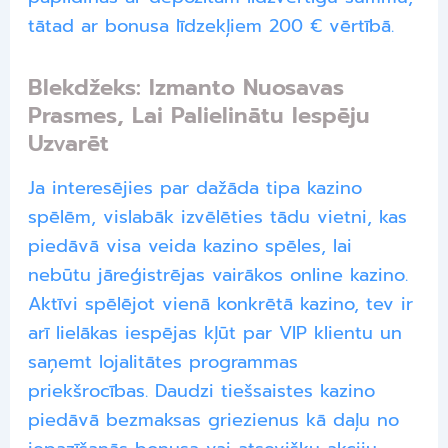
tātad ar bonusa līdzekļiem 200 € vērtībā.
Blekdžeks: Izmanto Nuosavas
Prasmes, Lai Palielinātu Iespēju
Uzvarēt
Ja interesējies par dažāda tipa kazino
spēlēm, vislabāk izvēlēties tādu vietni, kas
piedāvā visa veida kazino spēles, lai
nebūtu jāreģistrējas vairākos online kazino.
Aktīvi spēlējot vienā konkrētā kazino, tev ir
arī lielākas iespējas kļūt par VIP klientu un
saņemt lojalitātes programmas
priekšrocības. Daudzi tiešsaistes kazino
piedāvā bezmaksas griezienus kā daļu no