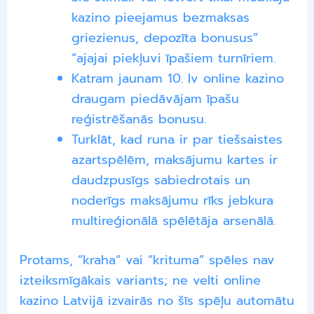
kazino pieejamus bezmaksas
griezienus, depozīta bonusus”
“ajajai piekļuvi īpašiem turnīriem.
Katram jaunam 10. lv online kazino
draugam piedāvājam īpašu
reģistrēšanās bonusu.
Turklāt, kad runa ir par tiešsaistes
azartspēlēm, maksājumu kartes ir
daudzpusīgs sabiedrotais un
noderīgs maksājumu rīks jebkura
multireģionālā spēlētāja arsenālā.
Protams, “kraha” vai “krituma” spēles nav
izteiksmīgākais variants; ne velti online
kazino Latvijā izvairās no šīs spēļu automātu